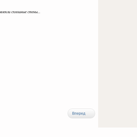
ривлекли сплошные стены...
Вперед