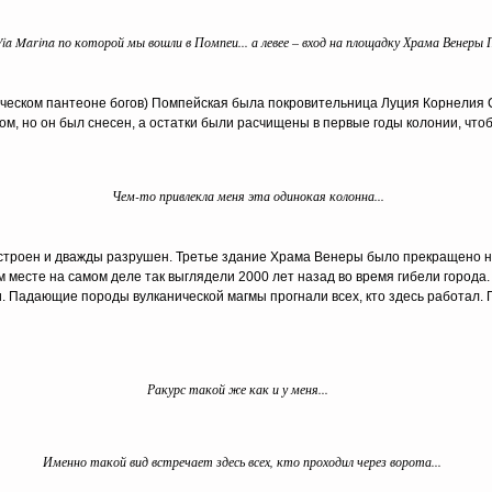
a Marina по которой мы вошли в Помпеи... а левее – вход на площадку Храма Венеры 
реческом пантеоне богов) Помпейская была покровительница Луция Корнелия 
ом, но он был снесен, а остатки были расчищены в первые годы колонии, что
Чем-то привлекла меня эта одинокая колонна...
строен и дважды разрушен. Третье здание Храма Венеры было прекращено на
м месте на самом деле так выглядели 2000 лет назад во время гибели города.
 Падающие породы вулканической магмы прогнали всех, кто здесь работал. П
Ракурс такой же как и у меня...
Именно такой вид встречает здесь всех, кто проходил через ворота...