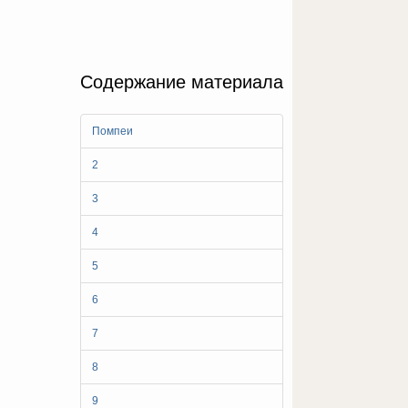
Содержание материала
Помпеи
2
3
4
5
6
7
8
9