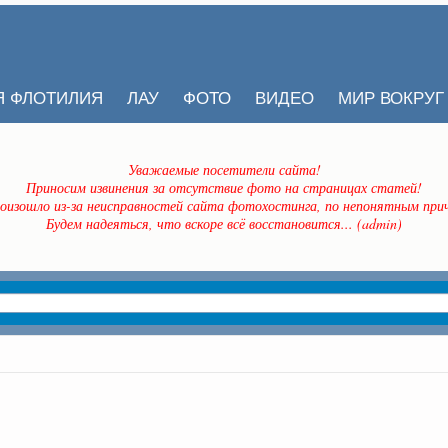
Я ФЛОТИЛИЯ
ЛАУ
ФОТО
ВИДЕО
МИР ВОКРУГ
Уважаемые посетители сайта!
Приносим извинения за отсутствие фото на страницах статей!
оизошло из-за неисправностей сайта фотохостинга, по непонятным прич
Будем надеяться, что вскоре всё восстановится... (admin)