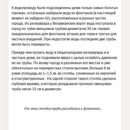
К водопроводу были подсоединены дома только самых богатых
горожан, остальные набирали воду из фонтанов (в настоящий
момент их найдено 42), расположенных в разных частях
города. Из резервуара у Везувианских ворот вода поступала в
город по трём свинцовым трубам диаметром 30 см: первая
предназначалась для фонтанов, вторая для терм и третья для
частных владений. При недостатке воды последние две трубы
могли быть перекрыты.
Прежде чем пускать воду в общегородские резервуары и в
частные дома, ее поднимали вверх с целью ослабить давление
ее на трубы. По всему городу в различных его местах и уже
обязательно на перекрестках стояли высокие (больше 6 м)
узкие (площадь их 1–1,5 кв. м) столбы, сложенные из кирпичей
и отштукатуренные . На одной стороне такого столба сделана
глубокая выемка, в которую укладывали прочную свинцовую
трубу около 15 см в диаметре.
От этих столбов трубы расходились к фонтанам...