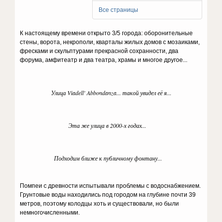
Все страницы
К настоящему времени открыто 3/5 города: оборонительные
стены, ворота, некрополи, кварталы жилых домов с мозаиками,
фресками и скульптурами прекрасной сохранности, два
форума, амфитеатр и два театра, храмы и многое другое...
Улица Viadell' Abbondanza... такой увидел её я...
Эта же улица в 2000-х годах...
Подходим ближе к публичному фонтану...
Помпеи с древности испытывали проблемы с водоснабжением.
Грунтовые воды находились под городом на глубине почти 39
метров, поэтому колодцы хоть и существовали, но были
немногочисленными.