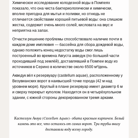
Химическое исследование колодезной воды в Помпеях
показало, что она чиста бактериологически и химически,
вполне пригодна для мытья и поливки, но отнюдь не
отличается свойствами хорошей питьевой воды: она слишком
жестка, содержит очень много солей, кисловата на вкус и
неприятна на запах.
Отчасти решению проблемы способствовало наличие почти в
каждом доме имплювия — бассейна для сбора дождевой воды,
однако положить конец недостатку воды смог лишь
построенный во времена Августа акведук (по большей части
проходивший под землёй), доставлявший в Помпеи воду из
источников в Серино в количестве около 6500 м³/день.
Акведук вёл к резервуару (castellum aquae), расположенному у
Везувианских ворот в наивысшей точке города (42 м над
уровнем моря). Круглый в плане резервуар имеет диаметр 6 м
и сверху перекрыт куполом. Находится он в четырёхугольном
здании, с южной стороны декорированном тремя арками.
Кастеллум Аквуа (Castellum Aquae)- обита красным кирпичем. Белый
камень это все, что осталось от самих ворот. Три трубы внизу
доставляли воду всему городу.