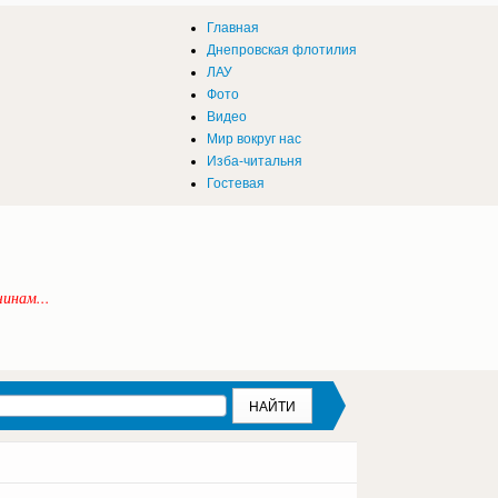
Главная
Днепровская флотилия
ЛАУ
Фото
Видео
Мир вокруг нас
Изба-читальня
Гостевая
инам...