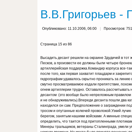
В.В.Григорьев - 
Опубликовано: 11.10.2006, 06:00
Просмотров: 75
Страница 15 из 86
Высадить десант решили на окраине Здудичей в тот ж
Песков, а произвести ее должны были четыре бронек
артиллерийская поддержка.Командир корпуса все-так
после того, как первая захватит плацдарм и закрепит
гидрографам удавалось скрытно проникать за линию 
смутно просматриваемое издали препятствие, похоже
огнем артиллерии трудно. Оставалось рассчитывать н
десантом (это вообще было непреложным правилом п
и не обнаруживались).Впереди десанта пошли два кат
находился он сам. Предположение о заграждении под
тросом и опутанные колючей проволокой.Узкий лучик 
берегом, занятым нашими войсками. А минные специа
определить, что таится под притопленными плотикам
Минеры тральщиков, ветераны Сталинграда, умели уп