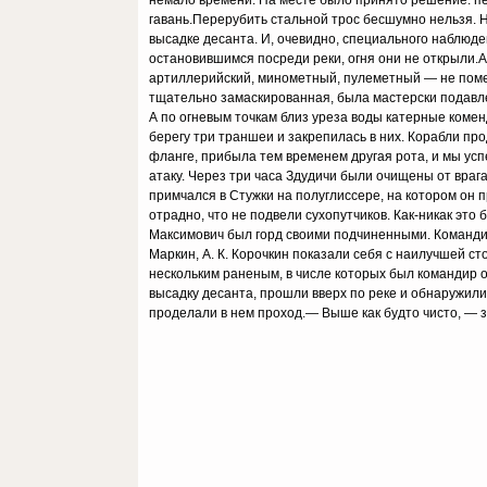
немало времени. На месте было принято решение: пе
гавань.Перерубить стальной трос бесшумно нельзя. Н
высадке десанта. И, очевидно, специального наблюде
остановившимся посреди реки, огня они не открыли.А
артиллерийский, минометный, пулеметный — не помеш
тщательно замаскированная, была мастерски подавле
А по огневым точкам близ уреза воды катерные коме
берегу три траншеи и закрепилась в них. Корабли пр
фланге, прибыла тем временем другая рота, и мы ус
атаку. Через три часа Здудичи были очищены от врага
примчался в Стужки на полуглиссере, на котором он п
отрадно, что не подвели сухопутчиков. Как-никак это
Максимович был горд своими подчиненными. Командиры
Маркин, А. К. Корочкин показали себя с наилучшей с
нескольким раненым, в числе которых был командир 
высадку десанта, прошли вверх по реке и обнаружи
проделали в нем проход.— Выше как будто чисто, — 