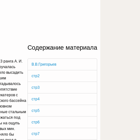
Содержание материала
 ранга А. И.
В.В.Григорьев
ручалась
яло высадить
стр2
ашим
угадывалось
стр3
епятствие
екатеров с
стр4
ского бассейна
ловном
стр5
енные стальным
ржаться под
стр6
бы на ощупь
вых мин.
стр7
аняло бы