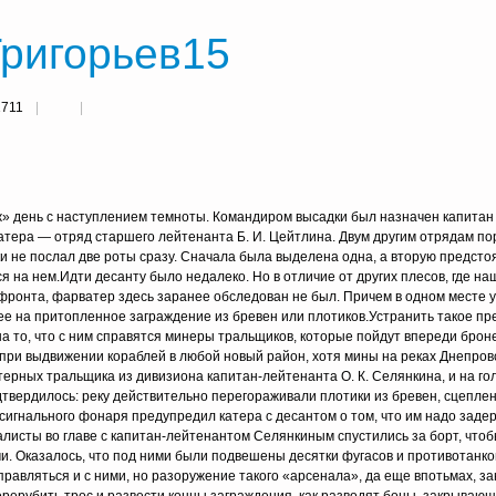
Григорьев15
1711
» день с наступлением темноты. Командиром высадки был назначен капитан 3
атера — отряд старшего лейтенанта Б. И. Цейтлина. Двум другим отрядам по
и не послал две роты сразу. Сначала была выделена одна, а вторую предсто
ся на нем.Идти десанту было недалеко. Но в отличие от других плесов, где н
фронта, фарватер здесь заранее обследован не был. Причем в одном месте 
е на притопленное заграждение из бревен или плотиков.Устранить такое пр
а то, что с ним справятся минеры тральщиков, которые пойдут впереди брон
ри выдвижении кораблей в любой новый район, хотя мины на реках Днепров
ерных тральщика из дивизиона капитан-лейтенанта О. К. Селянкина, и на го
твердилось: реку действительно перегораживали плотики из бревен, сцепл
сигнального фонаря предупредил катера с десантом о том, что им надо заде
листы во главе с капитан-лейтенантом Селянкиным спустились за борт, что
и. Оказалось, что под ними были подвешены десятки фугасов и противотанко
равляться и с ними, но разоружение такого «арсенала», да еще впотьмах, з