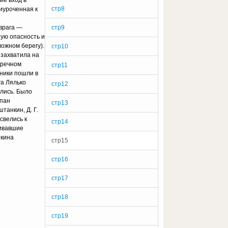
ие вход в
стр8
иуроченная к
 врага —
стр9
ую опасность и
ожном берегу).
стр10
 захватила на
иречном
стр11
тники пошли в
га Лялько
стр12
ялись. Было
епан
стр13
танкин, Д. Г.
свелись к
стр14
чивавшие
нкина
стр15
стр16
стр17
стр18
стр19