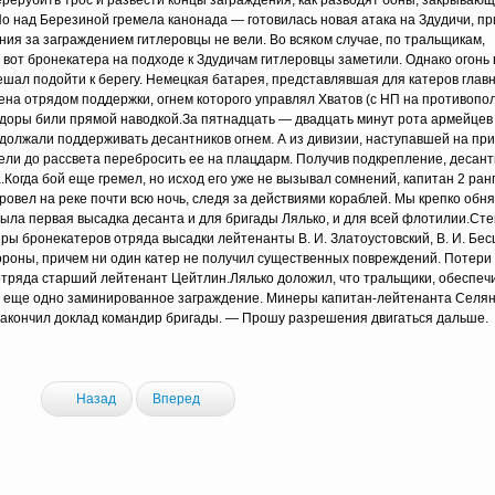
рерубить трос и развести концы заграждения, как разводят боны, закрывающ
о над Березиной гремела канонада — готовилась новая атака на Здудичи, пр
ния за заграждением гитлеровцы не вели. Во всяком случае, по тральщикам,
 вот бронекатера на подходе к Здудичам гитлеровцы заметили. Однако огонь
ал подойти к берегу. Немецкая батарея, представлявшая для катеров главн
на отрядом поддержки, огнем которого управлял Хватов (с НП на противопол
ндоры били прямой наводкой.За пятнадцать — двадцать минут рота армейцев
одолжали поддерживать десантников огнем. А из дивизии, наступавшей на пр
пели до рассвета перебросить ее на плацдарм. Получив подкрепление, десан
.Когда бой еще гремел, но исход его уже не вызывал сомнений, капитан 2 ран
ровел на реке почти всю ночь, следя за действиями кораблей. Мы крепко обн
 была первая высадка десанта и для бригады Лялько, и для всей флотилии.Ст
 бронекатеров отряда высадки лейтенанты В. И. Златоустовский, В. И. Бесш
тороны, причем ни один катер не получил существенных повреждений. Потери 
отряда старший лейтенант Цейтлин.Лялько доложил, что тральщики, обеспе
ли еще одно заминированное заграждение. Минеры капитан-лейтенанта Селя
закончил доклад командир бригады. — Прошу разрешения двигаться дальше.
Назад
Вперед