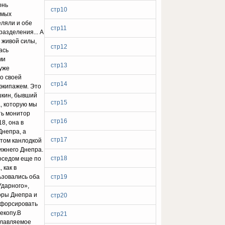
онь
стр10
амых
еляли и обе
стр11
разделения... А
 живой силы,
стр12
ась
ми
стр13
 уже
о своей
стр14
 экипажем. Это
шкин, бывший
стр15
а, которую мы
ть монитор
стр16
8, она в
Днепра, а
стр17
отом канлодкой
ижнего Днепра.
стр18
соседом еще по
 как в
ьзовались оба
стр19
Ударного»,
оры Днепра и
стр20
 форсировать
екопу.В
стр21
главляемое