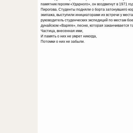
памятник героям «Ударного», он воздвигнут в 1971 г
Пирогова. Студенты подняли о борта затонувшего ко
экипажа, выступили инициаторами их встречи у мест
руководитель студенческих экспедиций по местам бо
дунайском «Варяге», песню, которая заканчивается так
Частица, внесенная ими,
И память о них не умрет никогда,
Потомки о них не забыли.