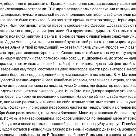
ым, обороняло отрезанный от Крыма и постепенно сокращавшийся участок по
 и прилегающими островами. ТБУ играл важную роль в обеспечении коммуника
з Днепровско-Бугского лимана.В первой половине сентября штаб флотилии р
ива. Место было открытое. А как раз в это время на северо-западе Черномор
87. Ими противник пытался пресечь сообщение с Одессой. Доставалось от н
ошла смена командования флотилии. Я и другие командиры штаба только что
уда-то появился капитан 1 ранга в черном реглане с удивительно знакомым лиц
та. А для меня еще и старшина нашей курсантской роты в военно-морском уч
бе не Алька, а твой командующий, — ответил, пряча улыбку, Фролов. — И раз 
м катере, доставившем Фролова из Севастополя, отбыли к новому месту служ
енкомом флотилии стал полковой комиссар С. И. Дворяненко, до этого — нач
миралом, а потом возглавлявший штабы флотов и командовавший флотом, бы
 вверенная ему тогда, состояла из двух мониторов, шести бронекатеров, неск
наших береговых подразделений под командованием полковника В. А. Матвее
Одесской военно-морской базе.Дунайские корабли, оставшиеся в строю, впер
 было им прорваться сюда из лимана, мимо Очакова, где фарватер прострелив
десь от фашистских пикировщиков. И на Буге, и на Днепре корабли укрывали
олый берег с широкими песчаными отмелями. На рейде вблизи штаба монито
, они могли рассчитывать лишь на собственные зенитные средства и на укл
ль. «Ударный», прикрывая переброску частей на Тендру, погиб на огневой п
ибра были расстреляны, кончался и боезапас. Монитор атаковала большая гр
ли. Искусным маневрированием Прохоров уклонился по меньшей мере от трех
рабль даже и после прямых попаданий, разворотивших рубку и корпус. Погибло
ля, чудом остался в живых лишь тяжело раненный командир дивизиона Всевол
ледним, перейдя на катер.В Покровке, на берегу Ягорлыцкого залива, стоит 