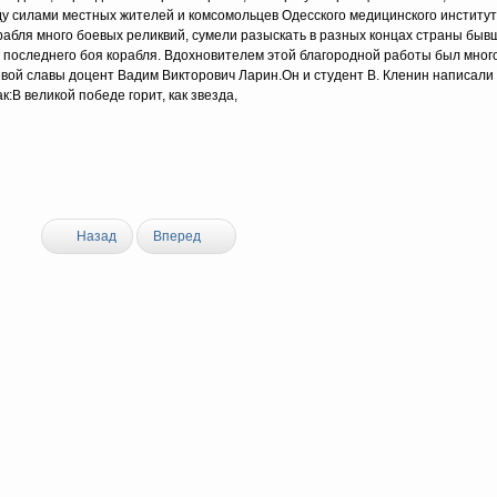
оду силами местных жителей и комсомольцев Одесского медицинского институ
рабля много боевых реликвий, сумели разыскать в разных концах страны быв
а последнего боя корабля. Вдохновителем этой благородной работы был мно
евой славы доцент Вадим Викторович Ларин.Он и студент В. Кленин написали
:В великой победе горит, как звезда,
Назад
Вперед