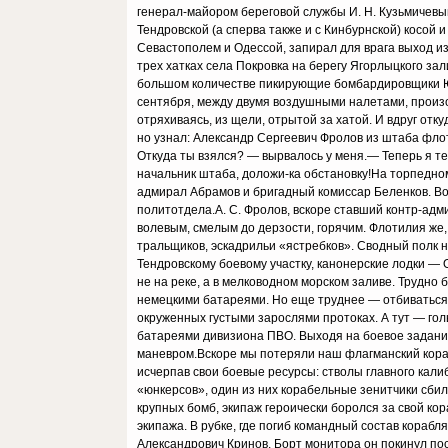
генерал-майором береговой службы И. Н. Кузьмичев
Тендровской (а сперва также и с Кинбурнской) косой
Севастополем и Одессой, запирал для врага выход и
трех хатках села Покровка на берегу Ягорлыцкого зал
большом количестве пикирующие бомбардировщики Ю-
сентября, между двумя воздушными налетами, произ
отряхиваясь, из щели, отрытой за хатой. И вдруг отк
но узнал: Александр Сергеевич Фролов из штаба фло
Откуда ты взялся? — вырвалось у меня.— Теперь я те
начальник штаба, доложи-ка обстановку!На торпедно
адмирал Абрамов и бригадный комиссар Беленков. Во
политотдела.А. С. Фролов, вскоре ставший контр-ад
волевым, смелым до дерзости, горячим. Флотилия же,
тральщиков, эскадрильи «ястребков». Сводный полк 
Тендровскому боевому участку, канонерские лодки — 
не на реке, а в мелководном морском заливе. Трудно
немецкими батареями. Но еще труднее — отбиваться з
окруженных густыми зарослями протоках. А тут — г
батареями дивизиона ПВО. Выходя на боевое задание
маневром.Вскоре мы потеряли наш флагманский кораб
исчерпав свои боевые ресурсы: стволы главного кал
«юнкерсов», один из них корабельные зенитчики сби
крупных бомб, экипаж героически боролся за свой ко
экипажа. В рубке, где погиб командный состав кораб
Александрович Кринов. Борт монитора он покинул пос