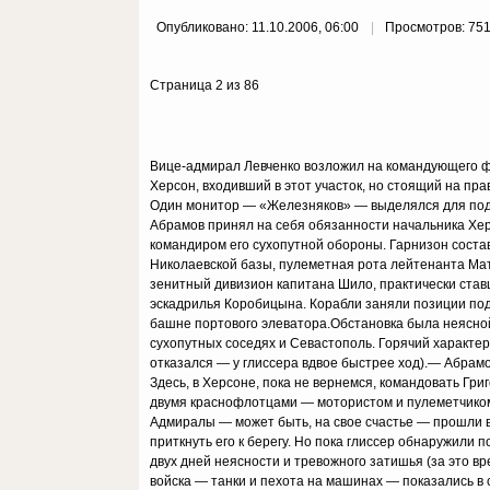
Опубликовано: 11.10.2006, 06:00
Просмотров: 75
Страница 2 из 86
Вице-адмирал Левченко возложил на командующего фл
Херсон, входивший в этот участок, но стоящий на пра
Один монитор — «Железняков» — выделялся для подд
Абрамов принял на себя обязанности начальника Хер
командиром его сухопутной обороны. Гарнизон соста
Николаевской базы, пулеметная рота лейтенанта Матв
зенитный дивизион капитана Шило, практически став
эскадрилья Коробицына. Корабли заняли позиции под 
башне портового элеватора.Обстановка была неясной
сухопутных соседях и Севастополь. Горячий характер
отказался — у глиссера вдвое быстрее ход).— Абрам
Здесь, в Херсоне, пока не вернемся, командовать Гри
двумя краснофлотцами — мотористом и пулеметчиком —
Адмиралы — может быть, на свое счастье — прошли вс
приткнуть его к берегу. Но пока глиссер обнаружил
двух дней неясности и тревожного затишья (за это в
войска — танки и пехота на машинах — показались в с