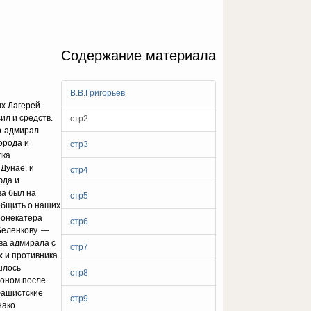
Содержание материала
В.В.Григорьев
х Лагерей.
ил и средств.
стр2
р-адмирал
орода и
стр3
лка
Дунае, и
стр4
юда и
ва был на
стр5
общить о наших
ронекатера
стр6
Беленкову. —
два адмирала с
стр7
 и противника.
шлось
стр8
соном после
.Фашистские
стр9
нако