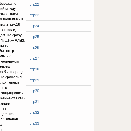
бережья с
стр22
ций между
азместился в
стр23
ья появились в
их и нам.19
стр24
 вылезли,
ом. Не сразу,
стр25
илище.— Алька!
ты тут
стр26
бы контр-
альник
стр27
л человеком
ольких
стр28
ва был передан
вые сражались
стр29
ался теперь
сь в
стр30
ры защищались
онение от бомб
стр31
озиции,
уппа
стр32
 десятков
 55 членов
стр33
од
теперь