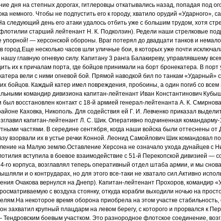
ение дня на степных дорогах, гитлеровцы откатывались назад, попадая под ог
ка немного. Чтобы не подпустить его к городу, хватило орудий «Ударного», с
а следующий день его атаки удалось отбить уже с большим трудом, хотя стр
 флотилии старший лейтенант Н. К. Подколзин). Редели наши стрелковые под
е упорной! — херсонской обороны. Враг потерял до двадцати танков и немало
в город.Еще несколько часов шли уличные бои, в которых уже почти исключал
нашу главную огневую силу. Капитану 3 ранга Балакиреву, управлявшему все
ть их к причалам порта, где бойцов принимали на борт бронекатера. В порт
атера вели с ними огневой бой. Прямой наводкой бил по танкам «Ударный» с
их бойцов. Каждый катер имел повреждения, пробоины, а один погиб со всем
стальными командир дивизиона капитан-лейтенант Иван Константинович Кубы
и был восстановлен контакт с 18-й армией генерал-лейтенанта А. К. Смирнов
районе Каховка, Никополь. Для содействия ей Г. И. Левченко приказал выдели
зглавил капитан-лейтенант Л. С. Шик. Оперативно подчиненная командарму-1
тными частями. В середине сентября, когда наши войска были оттеснены от 
азу взорвали их в устье речки Конной. Леонид Самойлович Шик командовал п
пление на Малую землю.Оставление Херсона не означало ухода дунайцев с Н
флотилия вступила в боевое взаимодействие с 51-й Перекопской дивизией — 
-го корпуса, возглавлял теперь оперативный отдел штаба армии, и мы снова,
шляли и о контрударах, но для этого все-таки не хватало сил.Активно испол
ения Очакова вернулся на Днепр). Капитан-лейтенант Прохоров, командир «
просматриваемую с воздуха стоянку, откуда корабли выходили ночью на прост
елям.На некоторое время оборона приобрела на этом участке стабильность,
 он захватил крупный плацдарм на левом берегу, с которого и прорвался к Пер
 Тендровским боевым участком. Это разнородное флотское соединение, воз