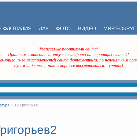
Я ФЛОТИЛИЯ
ЛАУ
ФОТО
ВИДЕО
МИР ВОКРУГ
Уважаемые посетители сайта!
Приносим извинения за отсутствие фото на страницах статей!
оизошло из-за неисправностей сайта фотохостинга, по непонятным прич
Будем надеяться, что вскоре всё восстановится... (admin)
атура
/
В.В.Григорьев
Григорьев2