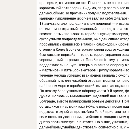
проверяли, возможно ли это. Появляясь не раз в теч
корабельной артиллерии. Видимо, сил у врага было по
дальнобойных.Но противник получил подкрепления. Н
канлодки (управление их огнем взял на себя флагарт
18 августа стало последним днем недолгой — и все ж
но, имея многократный численный перевес, ворвался 
возможность использовать корабельную артиллерию, 
сухопутными подразделениями, был дан сигнал отводи
прорывались фашистские танки и самоходки, и бронек
стоянки в Конке.Бронекатерники сняли всех отходивш
был «двести первый» — тот, с которого управлял о
черноморский пограничник. Погиб и он.К тому времен
поддерживали на Буге. Теперь она заняла оборону в 
«Мартынов» и пять бронекатеров. Группу кораблей во
течение месяца успешно взаимодействовала с сухопу
обратный путь для кораблей отрезан, моряки по прик
на Черном море и геройски погиб, высаживая подкре
По левому берегу заняли оборону части 9-й армии, 
Дунаю. Полковник Рыбальченко, недавний начштаба 14
Болграде, вместе планировали боевые действия. Помы
оставшихся у нас монитора («Железняков» после пад
подыскал в одной из проток близ Голой пристани не 
вели огонь по указанным армейским командованием ц
Днепр противник тут не пытался. Но выше, у Каховки,
дальнейшем дунайцы действовали совместно с ТБУ —