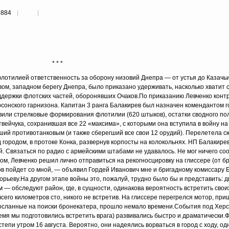
1884
* * *
отилией ответственность за оборону низовий Днепра — от устья до Казачьи
вом, западном берегу Днепра, было приказано удерживать, насколько хватит с
ержки флотских частей, оборонявших Очаков.По приказанию Левченко конт
сонского гарнизона. Капитан 3 ранга Балакирев был назначен комендантом г
вили стрелковые формирования флотилии (620 штыков), остатки сводного по
ейчука, сохранившая все 22 «максима», с которыми она вступила в войну на 
ший противотанковым (и также сберегший все свои 12 орудий). Перелетела с
городом, в протоке Конка, развернув корпосты на колокольнях. НП Балакире
. Связаться по радио с армейскими штабами не удавалось. Не мог ничего со
ом, Левченко решил лично отправиться на рекогносцировку на глиссере (от б
ов пойдет со мной, — объявил Гордей Иванович мне и бригадному комиссару 
горьеву.На другом этапе войны это, пожалуй, трудно было бы и представить: 
 обследуют район, где, в сущности, одинакова вероятность встретить своих
его километров сто, никого не встретив. На глиссере перегрелся мотор, при
и посланные на поиски бронекатера, прошло немало времени.События под Хер
ремя мы подготовились встретить врага) развивались быстро и драматически
тепи утром 16 августа. Вероятно, они надеялись ворваться в город с ходу, од