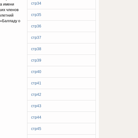
стр34
та имени
ших членов
стр35
голетний
 «Балладу о
стр36
стр37
стр38
стр39
стр40
стр41
стр42
стр43
стр44
стр45