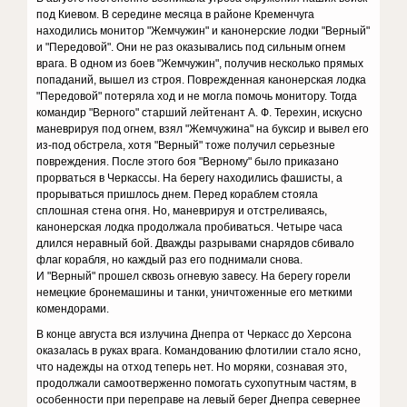
под Киевом. В середине месяца в районе Кременчуга
находились монитор "Жемчужин" и канонерские лодки "Верный"
и "Передовой". Они не раз оказывались под сильным огнем
врага. В одном из боев "Жемчужин", получив несколько прямых
попаданий, вышел из строя. Поврежденная канонерская лодка
"Передовой" потеряла ход и не могла помочь монитору. Тогда
командир "Верного" старший лейтенант А. Ф. Терехин, искусно
маневрируя под огнем, взял "Жемчужина" на буксир и вывел его
из-под обстрела, хотя "Верный" тоже получил серьезные
повреждения. После этого боя "Верному" было приказано
прорваться в Черкассы. На берегу находились фашисты, а
прорываться пришлось днем. Перед кораблем стояла
сплошная стена огня. Но, маневрируя и отстреливаясь,
канонерская лодка продолжала пробиваться. Четыре часа
длился неравный бой. Дважды разрывами снарядов сбивало
флаг корабля, но каждый раз его поднимали снова.
И "Верный" прошел сквозь огневую завесу. На берегу горели
немецкие бронемашины и танки, уничтоженные его меткими
комендорами.
В конце августа вся излучина Днепра от Черкасс до Херсона
оказалась в руках врага. Командованию флотилии стало ясно,
что надежды на отход теперь нет. Но моряки, сознавая это,
продолжали самоотверженно помогать сухопутным частям, в
особенности при переправе на левый берег Днепра севернее