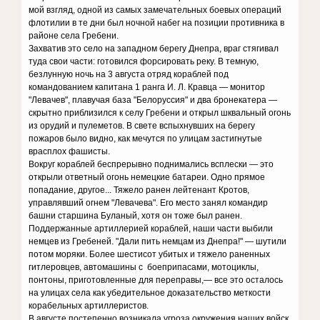
мой взгляд, одной из самых замечательных боевых операций
флотилии в те дни был ночной набег на позиции противника в
районе села Гребени.
Захватив это село на западном берегу Днепра, враг стягивал
туда свои части: готовился форсировать реку. В темную,
безлунную ночь на 3 августа отряд кораблей под
командованием капитана 1 ранга И. Л. Кравца — монитор
"Левачев", плавучая база "Белоруссия" и два бронекатера —
скрытно приблизился к селу Гребени и открыл шквальный огонь
из орудий и пулеметов. В свете вспыхнувших на берегу
пожаров было видно, как мечутся по улицам застигнутые
врасплох фашисты.
Вокруг кораблей беспрерывно поднимались всплески — это
открыли ответный огонь немецкие батареи. Одно прямое
попадание, другое... Тяжело ранен лейтенант Кротов,
управлявший огнем "Левачева". Его место занял командир
башни старшина Буланый, хотя он тоже был ранен.
Поддержанные артиллерией кораблей, наши части выбили
немцев из Гребеней. "Дали пить немцам из Днепра!" — шутили
потом моряки. Более шестисот убитых и тяжело раненных
гитлеровцев, автомашины с боеприпасами, мотоциклы,
понтоны, приготовленные для переправы,— все это осталось
на улицах села как убедительное доказательство меткости
корабельных артиллеристов.
В августе постепенно возникала угроза окружения наших войск