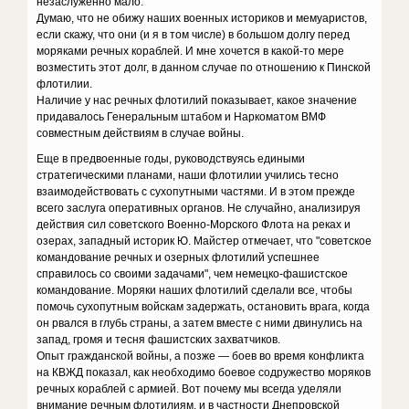
незаслуженно мало.
Думаю, что не обижу наших военных историков и мемуаристов,
если скажу, что они (и я в том числе) в большом долгу перед
моряками речных кораблей. И мне хочется в какой-то мере
возместить этот долг, в данном случае по отношению к Пинской
флотилии.
Наличие у нас речных флотилий показывает, какое значение
придавалось Генеральным штабом и Наркоматом ВМФ
совместным действиям в случае войны.
Еще в предвоенные годы, руководствуясь едиными
стратегическими планами, наши флотилии учились тесно
взаимодействовать с сухопутными частями. И в этом прежде
всего заслуга оперативных органов. Не случайно, анализируя
действия сил советского Военно-Морского Флота на реках и
озерах, западный историк Ю. Майстер отмечает, что "советское
командование речных и озерных флотилий успешнее
справилось со своими задачами", чем немецко-фашистское
командование. Моряки наших флотилий сделали все, чтобы
помочь сухопутным войскам задержать, остановить врага, когда
он рвался в глубь страны, а затем вместе с ними двинулись на
запад, громя и тесня фашистских захватчиков.
Опыт гражданской войны, а позже — боев во время конфликта
на КВЖД показал, как необходимо боевое содружество моряков
речных кораблей с армией. Вот почему мы всегда уделяли
внимание речным флотилиям, и в частности Днепровской