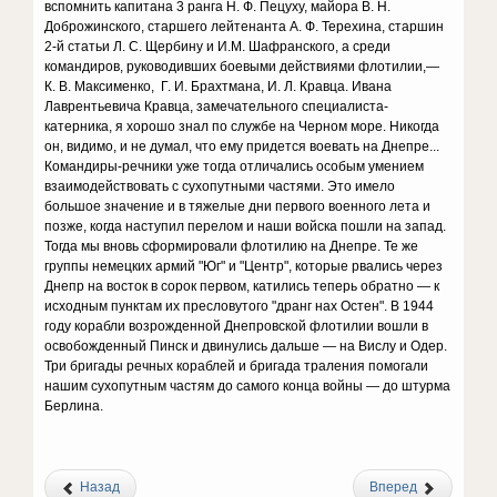
вспомнить капитана 3 ранга Н. Ф. Пецуху, майора В. Н.
Доброжинского, старшего лейтенанта А. Ф. Терехина, старшин
2-й статьи Л. С. Щербину и И.М. Шафранского, а среди
командиров, руководивших боевыми действиями флотилии,—
К. В. Максименко, Г. И. Брахтмана, И. Л. Кравца. Ивана
Лаврентьевича Кравца, замечательного специалиста-
катерника, я хорошо знал по службе на Черном море. Никогда
он, видимо, и не думал, что ему придется воевать на Днепре...
Командиры-речники уже тогда отличались особым умением
взаимодействовать с сухопутными частями. Это имело
большое значение и в тяжелые дни первого военного лета и
позже, когда наступил перелом и наши войска пошли на запад.
Тогда мы вновь сформировали флотилию на Днепре. Те же
группы немецких армий "Юг" и "Центр", которые рвались через
Днепр на восток в сорок первом, катились теперь обратно — к
исходным пунктам их пресловутого "дранг нах Остен". В 1944
году корабли возрожденной Днепровской флотилии вошли в
освобожденный Пинск и двинулись дальше — на Вислу и Одер.
Три бригады речных кораблей и бригада траления помогали
нашим сухопутным частям до самого конца войны — до штурма
Берлина.
Назад
Вперед