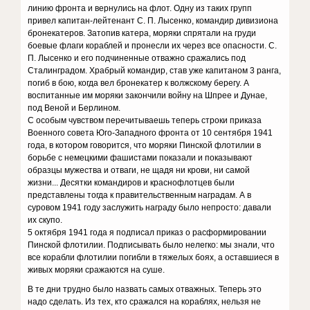
линию фронта и вернулись на флот. Одну из таких групп
привел капитан-лейтенант С. П. Лысенко, командир дивизиона
бронекатеров. Затопив катера, моряки спрятали на груди
боевые флаги кораблей и пронесли их через все опасности. С.
П. Лысенко и его подчиненные отважно сражались под
Сталинградом. Храбрый командир, став уже капитаном 3 ранга,
погиб в бою, когда вел бронекатер к волжскому берегу. А
воспитанные им моряки закончили войну на Шпрее и Дунае,
под Веной и Берлином.
С особым чувством перечитываешь теперь строки приказа
Военного совета Юго-Западного фронта от 10 сентября 1941
года, в котором говорится, что моряки Пинской флотилии в
борьбе с немецкими фашистами показали и показывают
образцы мужества и отваги, не щадя ни крови, ни самой
жизни... Десятки командиров и краснофлотцев были
представлены тогда к правительственным наградам. А в
суровом 1941 году заслужить награду было непросто: давали
их скупо.
5 октября 1941 года я подписал приказ о расформировании
Пинской флотилии. Подписывать было нелегко: мы знали, что
все корабли флотилии погибли в тяжелых боях, а оставшиеся в
живых моряки сражаются на суше.
В те дни трудно было назвать самых отважных. Теперь это
надо сделать. Из тех, кто сражался на кораблях, нельзя не