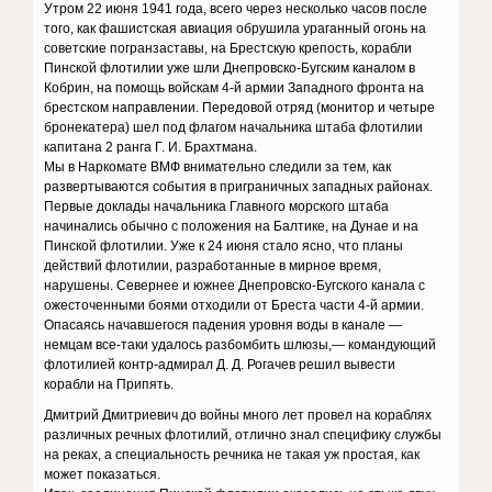
Утром 22 июня 1941 года, всего через несколько часов после
того, как фашистская авиация обрушила ураганный огонь на
советские погранзаставы, на Брестскую крепость, корабли
Пинской флотилии уже шли Днепровско-Бугским каналом в
Кобрин, на помощь войскам 4-й армии Западного фронта на
брестском направлении. Передовой отряд (монитор и четыре
бронекатера) шел под флагом начальника штаба флотилии
капитана 2 ранга Г. И. Брахтмана.
Мы в Наркомате ВМФ внимательно следили за тем, как
развертываются события в приграничных западных районах.
Первые доклады начальника Главного морского штаба
начинались обычно с положения на Балтике, на Дунае и на
Пинской флотилии. Уже к 24 июня стало ясно, что планы
действий флотилии, разработанные в мирное время,
нарушены. Севернее и южнее Днепровско-Бугского канала с
ожесточенными боями отходили от Бреста части 4-й армии.
Опасаясь начавшегося падения уровня воды в канале —
немцам все-таки удалось разбомбить шлюзы,— командующий
флотилией контр-адмирал Д. Д. Рогачев решил вывести
корабли на Припять.
Дмитрий Дмитриевич до войны много лет провел на кораблях
различных речных флотилий, отлично знал специфику службы
на реках, а специальность речника не такая уж простая, как
может показаться.