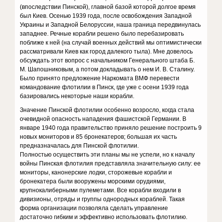
(впоследствии Пинской), главной базой которой долгое время
был Киев. Осенью 1939 года, после освобождения Западной
Украины и Западной Белоруссии, наша граница передвинулась
западнее. Речные корабли решено было перебазировать
поближе к ней (на случай военных действий мы оптимистически
рассматривали Киев как город далекого тыла). Мне довелось
обсуждать этот вопрос с начальником Генерального штаба Б.
М. Шапошниковым, а потом докладывать о нем И. В. Сталину.
Было принято предложение Наркомата ВМФ перевести
командование флотилии в Пинск, где уже с осени 1939 года
базировались некоторые наши корабли.
Значение Пинской флотилии особенно возросло, когда стала
очевидной опасность нападения фашистской Германии. В
январе 1940 года правительство приняло решение построить 9
новых мониторов и 85 бронекатеров; большая их часть
предназначалась для Пинской флотилии.
Полностью осуществить эти планы мы не успели, но к началу
войны Пинская флотилия представляла значительную силу: ее
мониторы, канонерские лодки, сторожевые корабли и
бронекатера были вооружены морскими орудиями,
крупнокалиберными пулеметами. Все корабли входили в
дивизионы, отряды и группы однородных кораблей. Такая
форма организации позволяла сделать управление
достаточно гибким и эффективно использовать флотилию.