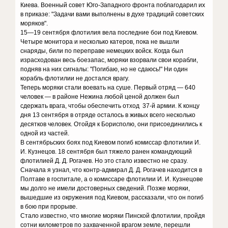
Киева. Военный совет Юго-Западного фронта поблагодарил их
в приказе: "Задачи вами выполнены в духе традиций советских
моряков".
15—19 сентября флотилия вела последние бои под Киевом.
Четыре монитора и несколько катеров, пока не вышли
снаряды, били по переправе немецких войск. Когда был
израсходован весь боезапас, моряки взорвали свои корабли,
подняв на них сигналы: "Погибаю, но не сдаюсь!" Ни один
корабль флотилии не достался врагу.
Теперь моряки стали воевать на суше. Первый отряд — 640
человек — в районе Нежина любой ценой должен был
сдержать врага, чтобы обеспечить отход 37-й армии. К концу
дня 13 сентября в отряде осталось в живых всего несколько
десятков человек. Отойдя к Борисполю, они присоединились к
одной из частей.
В сентябрьских боях под Киевом погиб комиссар флотилии И.
И. Кузнецов. 18 сентября был тяжело ранен командующий
флотилией Д. Д. Рогачев. Но это стало известно не сразу.
Сначала я узнал, что контр-адмирал Д. Д. Рогачев находится в
Полтаве в госпитале, а о комиссаре флотилии И. И. Кузнецове
мы долго не имели достоверных сведений. Позже моряки,
вышедшие из окружения под Киевом, рассказали, что он погиб
в бою при прорыве.
Стало известно, что многие моряки Пинской флотилии, пройдя
сотни километров по захваченной врагом земле, перешли