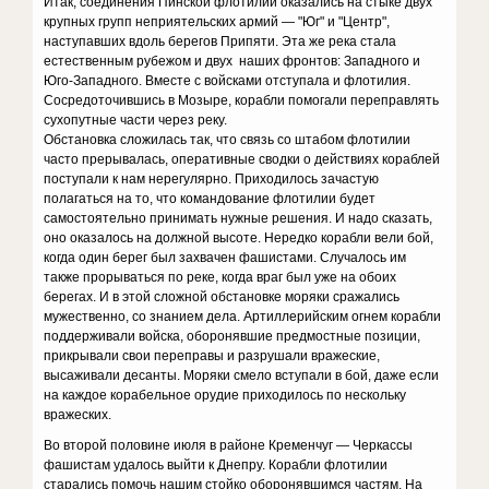
Итак, соединения Пинской флотилии оказались на стыке двух
крупных групп неприятельских армий — "Юг" и "Центр",
наступавших вдоль берегов Припяти. Эта же река стала
естественным рубежом и двух наших фронтов: Западного и
Юго-Западного. Вместе с войсками отступала и флотилия.
Сосредоточившись в Мозыре, корабли помогали переправлять
сухопутные части через реку.
Обстановка сложилась так, что связь со штабом флотилии
часто прерывалась, оперативные сводки о действиях кораблей
поступали к нам нерегулярно. Приходилось зачастую
полагаться на то, что командование флотилии будет
самостоятельно принимать нужные решения. И надо сказать,
оно оказалось на должной высоте. Нередко корабли вели бой,
когда один берег был захвачен фашистами. Случалось им
также прорываться по реке, когда враг был уже на обоих
берегах. И в этой сложной обстановке моряки сражались
мужественно, со знанием дела. Артиллерийским огнем корабли
поддерживали войска, оборонявшие предмостные позиции,
прикрывали свои переправы и разрушали вражеские,
высаживали десанты. Моряки смело вступали в бой, даже если
на каждое корабельное орудие приходилось по нескольку
вражеских.
Во второй половине июля в районе Кременчуг — Черкассы
фашистам удалось выйти к Днепру. Корабли флотилии
старались помочь нашим стойко оборонявшимся частям. На