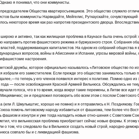
Однако я понимал, что они коммунисты.
председателем Общества квартиросъемщиков. Это об­щество служило отлично
вистов были коммунисты Нарвидайте, Мейгелис, Руткаускайте, сочувствующий
сь некоторое время как раз напротив президентского дворца. Впо­следствии
роко и активно, так как жилищная проблема в Кау­насе была очень острой: 
о направить против фашист­ского режима и буржуазного строя. Собрания об
и властей, поддерживающих капиталистов. На одном из собраний общества я 
ународных вопросов, войны в Абиссинии и Испа­нии, угрозы мировой войны, 
тифашистские настроения.
оветской дружбы, которое официально называлось «Ли­товское общество по 
я избрали его заместителем. Если прежде это общество занималось только 
к далее,—то теперь у его членов появился интерес к политике. Помню одно из
 года — после освобождения Красной Армией Виль­нюса. Обсуждались не тек
учали голоса, что в то время, когда вокруг такие перемены, в Литве все иде
Мицкявичюс; он и предложил поговорить обо всем этом с послом Совет­ского
а (или Л. Шмулькштис, хорошо не помню) и я отправились к Н. Позднякову. Г
 Союза помочь литовско­му народу избавиться от фашизма, тем более что Во­с
фашизм и изнутри и уже тогда наладить новые отно-шения с Советским Сою
тил, что вильнюсская проблема приобретает сейчас новые формы. К этому он
ысли о том, что следовало бы в Вильнюсе создать новый строй, народно-демок
льнюса совпало бы и с ликвидацией фашизма.