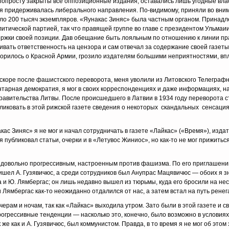
 попросту закрыты все оппозиционные издания, оставались лишь угодные вла
емя придерживалась либерального направления. По-видимому, приняли во вни
оло 200 тысяч эк­земпляров. «Яунакас Зиняс» была частным органом. Принад
итической партией, так что правя­щей группе во главе с президентом Ульма
держки своей позиции. Дав обещание быть лояльным по отношению к линии пр
ивать ответствен­ность на цензора и сам отвечал за содержание своей газеты
ворилось о Красной Армии, грозило из­дателям большими неприятностями, вп
 вскоре после фашистского переворота, меня уволили из Литовского Телеграф
нтарная демокра­тия, я мог в своих корреспонденциях и даже информациях, 
авительства Литвы. После про­исшедшего в Латвии в 1934 году переворота ст
бликовать в этой рижской газете сведения о некоторых скандальных сенсаци
ас Зиняс» я не мог и начал сотрудничать в газете «Лайкас» («Время»), изда
 публиковал статьи, очерки и в «Летувос Жиниос», но как-то не мог прижиться
ом довольно прогрессивным, настроенным против фашизма. По его приглашени
ришел А. Гузявичюс, а среди сотрудников был Анупрас Мацявичюс — обоих я з
и Ю. Лямбергас; он лишь недавно вышел из тюрьмы, куда его бросили на не­с
Лямбергас как-то неожиданно отдалился от нас, а затем встал на путь ренега
ерам и ночам, так как «Лайкас» выходила утром. Зато были в этой газете и св
огрессивные тенденции — насколько это, конечно, было возможно в условиях
же как и А. Гузявичюс, был коммунистом. Правда, в то время я не мог об этом 