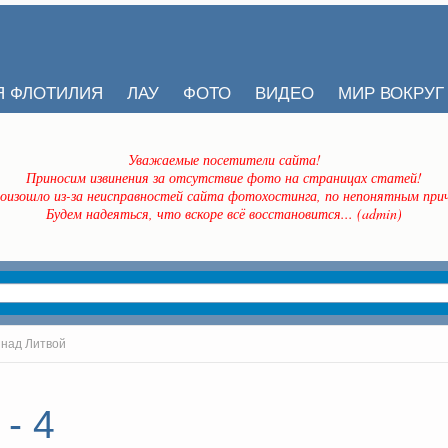
Я ФЛОТИЛИЯ
ЛАУ
ФОТО
ВИДЕО
МИР ВОКРУГ
Уважаемые посетители сайта!
Приносим извинения за отсутствие фото на страницах статей!
оизошло из-за неисправностей сайта фотохостинга, по непонятным прич
Будем надеяться, что вскоре всё восстановится... (admin)
 над Литвой
- 4