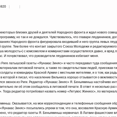
5920
некоторых близких друзей и деятелей Народного фронта и ждал нового сове
рограмму, но так и не дождался. Чувствовалось, что главари ляудининков, до­
званиях Народного фронта фигурировала вхо­дивший и него группа левых ляуд
й группе. Тем более что контакт закрытого Союза Молодежи и ре­дактируемого
 молодость») с комсомолом и коммуни­стами осуществлялся давно, и вряд 
ас. И почувствовал, что руководители ляудининков избе­гают меня.
 Риге латышской газеты «Яунакас Зиняс» и часто пе­редавал туда сообщения
атериалам литовской печати, а также по свидетельствам людей, приезжав-ти
 солдаты и командиры Красной Армии с местными жителями, и о том, как рады
, в которой я писал, что население Вильнюса хорошо отзывается о вежливост
лся звонок из Риги. Редактор «Яунакас Зиняс» Я. Беньяминьш настойчиво ин
ительно ли об этом сообщалось в литов­ской печати. В ответ я несколько раз 
». Тог­да редактор потребовал назвать номер «Летувос Жини­ос», по материал
ьяминьш. Оказывается, на мои корреспонденции и теле­фонные сообщения об
Яунакас Зиняс» посыпа­лись упреки в том, что она, восхваляя Красную Арми
ено, что редактор газеты Я. Беньяминьш нервничал. В Лат­вии фашистские вл