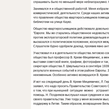
спрашивать было по меньшей мере небла­горазумно. 
Занимался я и общественной работой. Меня избрали 
коммунистической, деятельности. Сре­ди наших акти
что правление общества квартиросъемщиков помещало
библиотеки на улице Кауко.
Общество квартиросъемщиков действовало довольно ши
"Европе. Мы же старались общественное недовольств
против экс­плуататорской политики домовладельцев 
высказался о политическом положении, коснулся межд
Слушатели бурно одобрили доклад, проявив явно ан
Участвовал я и в деятельности общества литовско-с
общества был профессор В. Креве-Мицкявичюс, а мен
выставки советской книги, графики, фотографии и та
секретаря общества Л. Шмулькштнса в сентябре 1939
результате военных событий в этом районе Европы. Зв
неизменным. Осо­бенно активно возмущался В. Креве-
И вот на следующий день В. Креве-Мицкявичюс, Л. Гир
заявил, что надо про­сить Правительство Советского
о том, что при нынешней ситуации можно устранить 
помощь. Н. Поздняков выслушал наши суждения и заме
своего прави­тельства. Уже тогда у меня возникли м
поддержку в Литве. Таким образом, возвраще­ние Ви