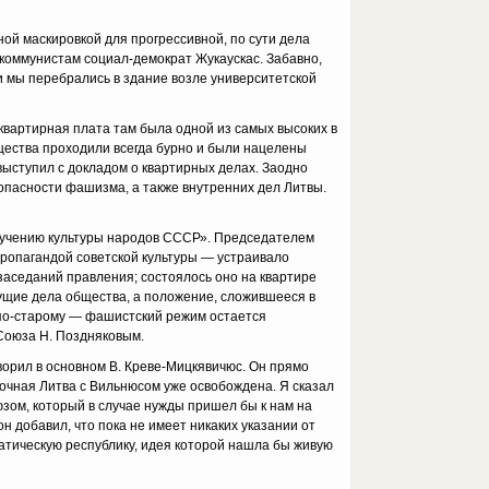
й маскировкой для прогрессив­ной, по сути дела
 коммунистам социал-демократ Жукаускас. Забавно,
 мы перебрались в здание возле университет­ской
квартирная плата там была одной из самых высоких в
щества проходили всегда бурно и были нацелены
выступил с докладом о квартирных делах. Заодно
опасности фашизма, а так­же внутренних дел Литвы.
изучению культуры народов СССР». Председателем
пропагандой советской культуры — устраивало
 заседаний правления; состоялось оно на квартире
ущие дела общества, а поло­жение, сложившееся в
т по-ста­рому — фашистский режим остается
 Союза Н. Поздняковым.
оворил в основном В. Креве-Мицкявичюс. Он прямо
точная Литва с Вильнюсом уже освобождена. Я сказал
зом, который в случае нужды пришел бы к нам на
 добавил, что пока не имеет никаких указании от
ратическую республику, идея которой нашла бы живую