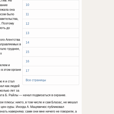
стям. Не
10
мание
лежала она
иисом было
11
авительства,
. Поэтому
12
лоть до
13
ного Агентства
14
направляемых в
ало труд­нее,
15
ях
16
телем и
 в этом органе
17
Все страницы
ю я и стал
нал как людей
колько лет за
та Б. Райлы — на­чал подвизаться в охранке.
ои плюсы: никто, в том числе и сам Блазас, не мешал
 цен-зуры. Иногда А. Мацявичюс публиковал
знать наверняка: сами они мне ничего не говорили, а