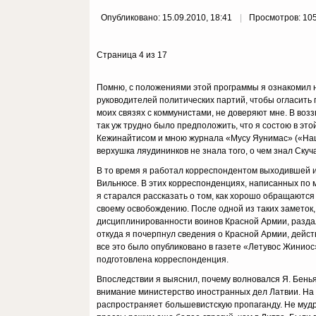
Опубликовано: 15.09.2010, 18:41
Просмотров: 10
Страница 4 из 17
Помню, с положениями этой программы я ознако­мил 
руководителей полити­ческих партий, чтобы огласить п
моих связях с коммунистами, не доверяют мне. В воз
так уж трудно было предположить, что я состою в это
Кежинайтисом и мною журнала «Мусу Яунимас» («Наша
вер­хушка ляудининков не знала того, о чем знал Скуч
В то время я работал корреспондентом выходившей и
Вильнюсе. В этих корреспонденциях, написанных по м
я старался рассказать о том, как хорошо обращаются
своему освобождению. После одной из таких заме­ток
дисциплинированно­сти воинов Красной Армии, разда
откуда я почерпнул сведения о Красной Армии, действ
все это было опубликовано в газете «Летувос Жиниос
подготовлена корреспон­денция.
Впоследствии я выяснил, почему волновался Я. Бен
внимание министерство иностранных дел Латвии. На «
распространяет большевистскую пропаганду. Не мудр