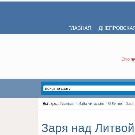
ГЛАВНАЯ
ДНЕПРОВСКА
Это пр
Вы здесь:
Главная
/
Изба-читальня
/
О Литве
/
Заря
Заря над Литвой 