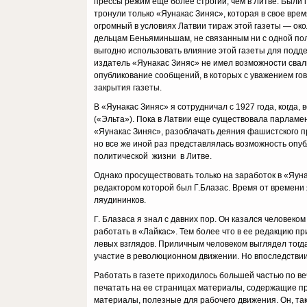
прессы режим еще более строгий, чем в Литве. Были
тронули только «Яунакас Зиняс», которая в свое вр
огромный в услови­ях Латвии тираж этой газеты — ок
дельцам Беньяминьшам, не связан­ным ни с одной пол
выгодно использовать влияние этой газеты для под­
издатель «Яуна­кас Зиняс» не имел возможности свал
опубликование сообщений, в которых с уважением го
закрытия газеты.
В «Яунакас Зиняс» я сотрудничал с 1927 года, когда,
(«Эльта»). Пока в Латвии еще существовала парламе
«Яунакас Зиняс», разоблачать деяния фашистского пр
но все же иной раз представлялась возможность опу
политической жизни в Литве.
Однако просуществовать только на заработок в «Яунак
редактором кото­рой был Г.Блазас. Время от времени я
ляудининков.
Г. Блазаса я знал с давних пор. Он казался человек
работать в «Лайкас». Тем более что в ее редакцию п
левых взглядов. Приличным человеком выглядел тогда 
участие в революционном движении. Но впоследствии 
Работать в газете приходилось большей частью по веч
печатать на ее страни­цах материалы, содержащие пр
материалы, по­лезные для рабочего движения. Он, так 