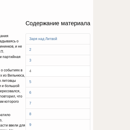
Содержание материала
щания
Заря над Литвой
гадываясь о
ининков, и не
2
 П.
ли партийная
3
 о событиях в
4
х из Вильнюса,
 литов­цы
5
и и большой
тересовался,
6
повторил, что
ам которого
7
8
ратило
ю,
9
асти ввели для