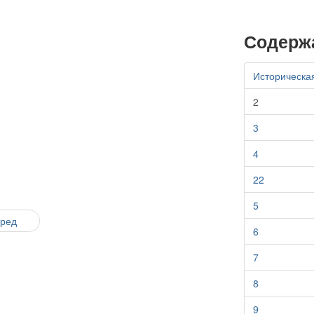
Содерж
Историческа
2
3
4
22
5
еред
6
7
8
9