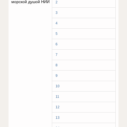
морской душой НИИ
2
3
4
5
6
7
8
9
10
11
12
13