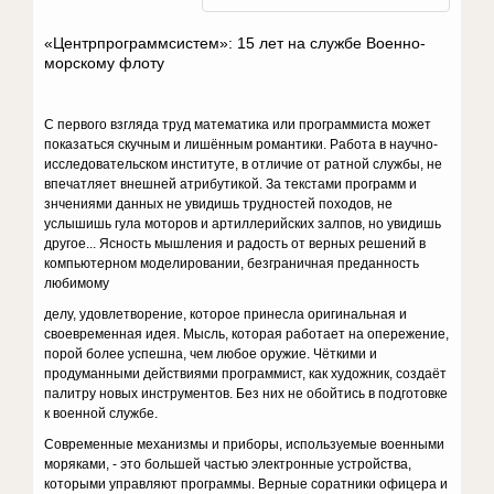
«Центрпрограммсистем»: 15 лет на службе Военно-
морскому флоту
С первого взгляда труд математика или программиста может
показаться скучным и лишённым романтики. Работа в научно-
исследовательском институте, в отличие от ратной службы, не
впечатляет внешней атрибутикой. За текстами программ и
знчениями данных не увидишь трудностей походов, не
услышишь гула моторов и артиллерийских залпов, но увидишь
другое... Ясность мышления и радость от верных решений в
компьютерном моделировании, безграничная преданность
любимому
делу, удовлетворение, которое принесла оригинальная и
своевременная идея. Мысль, которая работает на опережение,
порой более успешна, чем любое оружие. Чёткими и
продуманными действиями программист, как художник, создаёт
палитру новых инструментов. Без них не обойтись в подготовке
к военной службе.
Современные механизмы и приборы, используемые военными
моряками, - это большей частью электронные устройства,
которыми управляют программы. Верные соратники офицера и