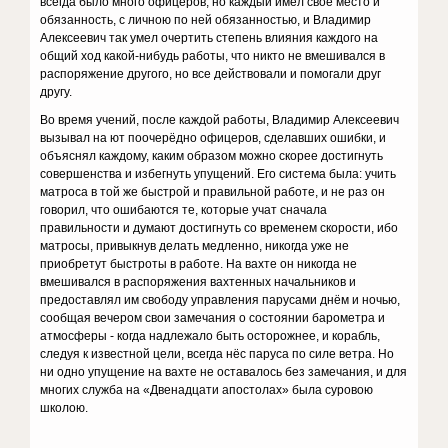
всегда было много офицеров, но каждый имел своё место и
обязанность, с личною по ней обязанностью, и Владимир
Алексеевич так умел очертить степень влияния каждого на
общий ход какой-нибудь работы, что никто не вмешивался в
распоряжение другого, но все действовали и помогали друг
другу.
Во время учений, после каждой работы, Владимир Алексеевич
вызывал на ют поочерёдно офицеров, сделавших ошибки, и
объяснял каждому, каким образом можно скорее достигнуть
совершенства и избегнуть упущений. Его система была: учить
матроса в той же быстрой и правильной работе, и не раз он
говорил, что ошибаются те, которые учат сначала
правильности и думают достигнуть со временем скорости, ибо
матросы, привыкнув делать медленно, никогда уже не
приобретут быстроты в работе. На вахте он никогда не
вмешивался в распоряжения вахтенных начальников и
предоставлял им свободу управления парусами днём и ночью,
сообщая вечером свои замечания о состоянии барометра и
атмосферы - когда надлежало быть осторожнее, и корабль,
следуя к известной цели, всегда нёс паруса по силе ветра. Но
ни одно упущение на вахте не оставалось без замечания, и для
многих служба на «Двенадцати апостолах» была суровою
школою.