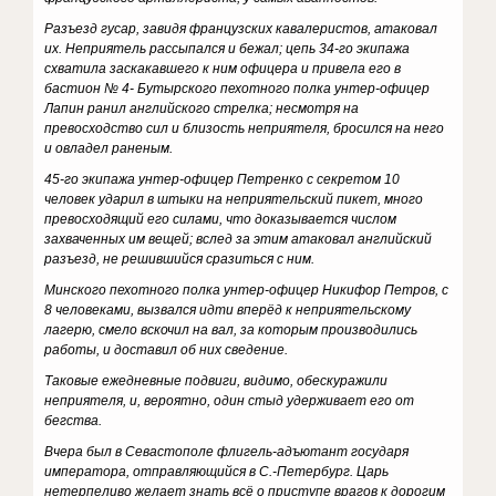
Разъезд гусар, завидя французских кавалеристов, атаковал
их. Неприятель рассыпался и бежал; цепь 34-го экипажа
схватила заскакавшего к ним офицера и привела его в
бастион № 4- Бутырского пехотного полка унтер-офицер
Лапин ранил английского стрелка; несмотря на
превосходство сил и близость неприятеля, бросился на него
и овладел раненым.
45-го экипажа унтер-офицер Петренко с секретом 10
человек ударил в штыки на неприятельский пикет, много
превосходящий его силами, что доказывается числом
захваченных им вещей; вслед за этим атаковал английский
разъезд, не решившийся сразиться с ним.
Минского пехотного полка унтер-офицер Никифор Петров, с
8 человеками, вызвался идти вперёд к неприятельскому
лагерю, смело вскочил на вал, за которым производились
работы, и доставил об них сведение.
Таковые ежедневные подвиги, видимо, обескуражили
неприятеля, и, вероятно, один стыд удерживает его от
бегства.
Вчера был в Севастополе флигель-адъютант государя
императора, отправляющийся в С.-Петербург. Царь
нетерпеливо желает знать всё о приступе врагов к дорогим