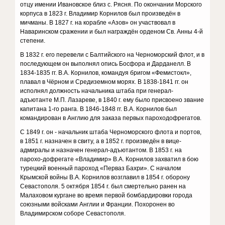
отцу имении Ивановское близ с. Рясня. По окончании Морского
корпуса в 1823 г. Владимир Корнилов был произведён в
мичманы. В 1827 г. на корабле «Азов» он участвовал в
Наваринском сражении и был награждён орденом Св. Анны 4-й
степени.
В 1832 г. его перевели с Балтийского на Черноморский флот, и в
последующем он выполнял опись Босфора и Дарданелл. В
1834-1835 гг. В.А. Корнилов, командуя бригом «Фемистокл»,
плавал в Чёрном и Средиземном морях. В 1838-1841 гг. он
исполнял должность начальника штаба при генерал-
адъютанте М.П. Лазареве, в 1840 г. ему было присвоено звание
капитана 1-го ранга. В 1846-1848 гг. В.А. Корнилов был
командирован в Англию для заказа первых пароходофрегатов.
С 1849 г. он - начальник штаба Черноморского флота и портов,
в 1851 г. назначен в свиту, а в 1852 г. произведён в вице-
адмиралы и назначен генерал-адъютантом. В 1853 г. на
парохо-дофрегате «Владимир» В.А. Корнилов захватил в бою
турецкий военный пароход «Перваз Бахри». С началом
Крымской войны В.А. Корнилов возглавил в 1854 г. оборону
Севастополя. 5 октября 1854 г. был смертельно ранен на
Малаховом кургане во время первой бомбардировки города
союзными войсками Англии и Франции. Похоронен во
Владимирском соборе Севастополя.