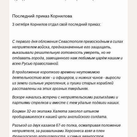
Последний приказ Корнилова
3 октября Корнилов отдал свой последний приказ:
С первого дня обложения Севастополя превосходным в силах
неприятелем войска, предназначенные его защищать,
выказывали решительную готовность умереть, но не
отдавать города, завещанного нам любимым царём нашим и
всею Русью православной.
В продолжение короткого времени неутомимою
деятельностию всех - и офицеров, и нижних чинов - выросли
из земли сильные укрепления, и пушки старых кораблей
расставлены на этих грозных твердынях.
Вскоре начались встречи с неприятельскими разъездами и
партиями стрелков и вместе с тем удалые подвиги наших.
Боцман 32-го экипажа Халюта заколол штыком
пробиравшегося к нашей цепи английского солдата.
Разъезд из двух казаков 67-го полка, осматривая положение
неприятеля, за развалинами Херсонеса взял в плен
французского артиллериста, у самых аванпостов.