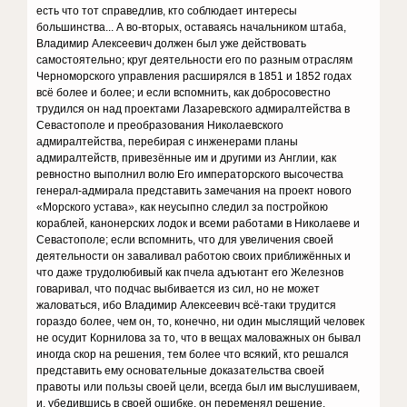
есть что тот справедлив, кто соблюдает интересы
большинства... А во-вторых, оставаясь начальником штаба,
Владимир Алексеевич должен был уже действовать
самостоятельно; круг деятельности его по разным отраслям
Черноморского управления расширялся в 1851 и 1852 годах
всё более и более; и если вспомнить, как добросовестно
трудился он над проектами Лазаревского адмиралтейства в
Севастополе и преобразования Николаевского
адмиралтейства, перебирая с инженерами планы
адмиралтейств, привезённые им и другими из Англии, как
ревностно выполнил волю Его императорского высочества
генерал-адмирала представить замечания на проект нового
«Морского устава», как неусыпно следил за постройкою
кораблей, канонерских лодок и всеми работами в Николаеве и
Севастополе; если вспомнить, что для увеличения своей
деятельности он заваливал работою своих приближённых и
что даже трудолюбивый как пчела адъютант его Железнов
говаривал, что подчас выбивается из сил, но не может
жаловаться, ибо Владимир Алексеевич всё-таки трудится
гораздо более, чем он, то, конечно, ни один мыслящий человек
не осудит Корнилова за то, что в вещах маловажных он бывал
иногда скор на решения, тем более что всякий, кто решался
представить ему основательные доказательства своей
правоты или пользы своей цели, всегда был им выслушиваем,
и, убедившись в своей ошибке, он переменял решение.