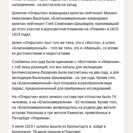
направлении - на восток или на запад.
Шлюпом «Открытие» командовал капитан-лейтенант Михаил
Николаевич Васильев, «Благонамеренным» командовал
капитан-лейтенант Глеб Семёнович Шишмарёв, принимавший
до этого участие в кругосветном плавании на «Рюрике» в 1815-
1818 годах.
Шлюп «Открытие» был того же типа, что и «Восток», а шлюп
«Благонамеренный» - того же типа, что и «Мирный», со всеми
их достоинствами и недостатками.
Снабжены эти суда были одинаково с «Востоком» и «Мирным»,
с той лишь разницей, что все запасы для экспедиции
Беллинсгаузена-Лазарева были рассчитаны на два года, а для
экспедиции Васильева-Шишмарёва - на три года. Кроме того,
на «Благонамеренный» был погружен в разобранном виде
баркас, предназначенный для прибрежных исследований.
На «Открытии» всего личного состава при отплытии было 74
человека, а на «Благонамеренном» - 83 человека. Кроме того,
на «Благонамеренном» возвращались на родину два жителя
острова Уналашка и три жителя Камчатки, привезённые в
Петербург «Рюриком».
4 июля 1819 г. шлюпы вышли из Кронштадта и, зайдя в
Копенгаген, 29 июля пришли в Портсмут.