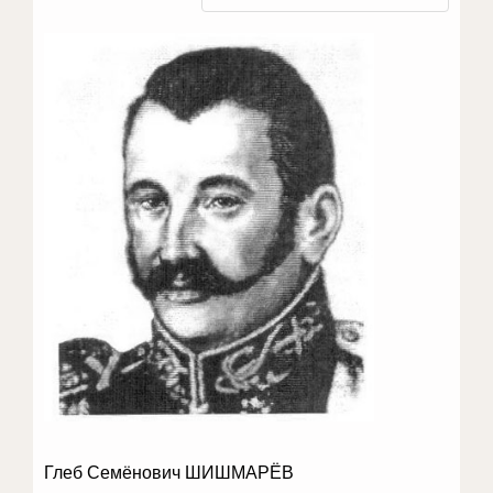
Глеб Семёнович ШИШМАРЁВ