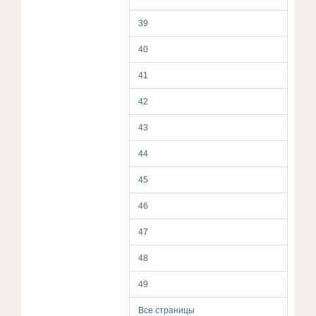
39
40
41
42
43
44
45
46
47
48
49
Все страницы