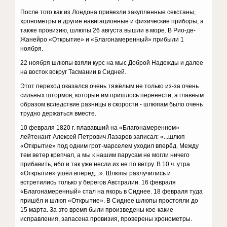
После того как из Лондона привезли закупленные секстаны,
хронометры и другие навигационные и физические приборы, а
также провизию, шлюпы 26 августа вышли в море. В Рио-де-
Жанейро «Открытие» и «Благонамеренный» прибыли 1
ноября.
22 ноября шлюпы взяли курс на мыс Доброй Надежды и далее
на восток вокруг Тасмании в Сидней.
Этот переход оказался очень тяжёлым не только из-за очень
сильных штормов, которые им пришлось перенести, а главным
образом вследствие разницы в скорости - шлюпам было очень
трудно держаться вместе.
10 февраля 1820 г. плававший на «Благонамеренном»
лейтенант Алексей Петрович Лазарев записал: «...шлюп
«Открытие» под одним грот-марселем уходил вперёд. Между
тем ветер крепчал, а мы к нашим парусам не могли ничего
прибавить, ибо и так уже несли их не по ветру. В 10 ч. утра
«Открытие» ушёл вперёд...». Шлюпы разлучились и
встретились только у берегов Австралии. 16 февраля
«Благонамеренный» стал на якорь в Сиднее. 18 февраля туда
пришёл и шлюп «Открытие». В Сиднее шлюпы простояли до
15 марта. За это время были произведены кое-какие
исправления, запасена провизия, проверены хронометры.