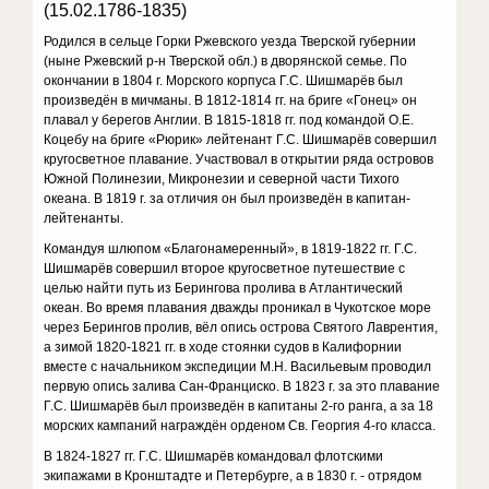
(15.02.1786-1835)
Родился в сельце Горки Ржевского уезда Тверской губернии
(ныне Ржевский р-н Тверской обл.) в дворянской семье. По
окончании в 1804 г. Морского корпуса Г.С. Шишмарёв был
произведён в мичманы. В 1812-1814 гг. на бриге «Гонец» он
плавал у берегов Англии. В 1815-1818 гг. под командой О.Е.
Коцебу на бриге «Рюрик» лейтенант Г.С. Шишмарёв совершил
кругосветное плавание. Участвовал в открытии ряда островов
Южной Полинезии, Микронезии и северной части Тихого
океана. В 1819 г. за отличия он был произведён в капитан-
лейтенанты.
Командуя шлюпом «Благонамеренный», в 1819-1822 гг. Г.С.
Шишмарёв совершил второе кругосветное путешествие с
целью найти путь из Берингова пролива в Атлантический
океан. Во время плавания дважды проникал в Чукотское море
через Берингов пролив, вёл опись острова Святого Лаврентия,
а зимой 1820-1821 гг. в ходе стоянки судов в Калифорнии
вместе с начальником экспедиции М.Н. Васильевым проводил
первую опись залива Сан-Франциско. В 1823 г. за это плавание
Г.С. Шишмарёв был произведён в капитаны 2-го ранга, а за 18
морских кампаний награждён орденом Св. Георгия 4-го класса.
В 1824-1827 гг. Г.С. Шишмарёв командовал флотскими
экипажами в Кронштадте и Петербурге, а в 1830 г. - отрядом