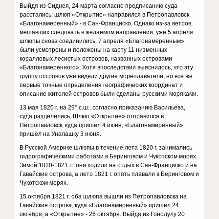
Выйдя из Сиднея, 24 марта согласно предписанию суда
расстались: шлюп «Открытие» направился в Петропавловск,
«Благонамеренный» - в Сан-Франциско. Однако из-за ветров,
мешавших следовать в желаемом направлении, уже 5 апреля
шлюпы снова соединились. 7 апреля «Благонамеренным»
были усмотрены и положены на карту 11 низменных
коралловых лесистых островов, названных островами
«Благонамеренного». Хотя впоследствии выяснилось, что эту
группу островов уже видели другие мореплаватели, но всё же
первые точные определения географических координат и
описание жителей островов были сделаны русскими моряками.
13 мая 1820 г. на 29° с.ш., согласно приказанию Васильева,
суда разделились. Шлюп «Открытие» отправился в
Петропавловск, куда пришел 4 июня, «Благонамеренный»
пришёл на Уналашку 3 июня.
В Русской Америке шлюпы в течение лета 1820 г. занимались
гидрографическими работами в Беринговом и Чукотском морях.
Зимой 1820-1821 гг. они ходили на отдых в Сан-Франциско и на
Гавайские острова, а лето 1821 г. опять плавали в Беринговом и
Чукотском морях.
15 октября 1821 г. оба шлюпа вышли из Петропавловска на
Гавайские острова, куда «Благонамеренный» пришёл 24
октября, а «Открытие» - 26 октября. Выйдя из Гонолулу 20