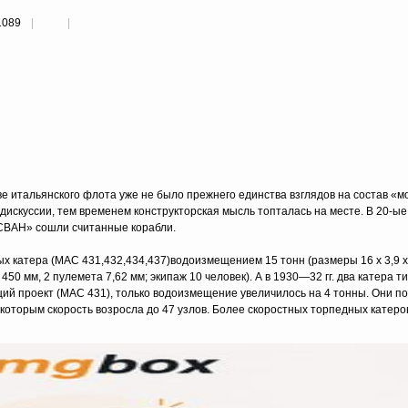
1089
е итальянского флота уже не было прежнего единства взглядов на состав «м
искуссии, тем временем конструкторская мысль топталась на месте. В 20-ые
 «СВАН» сошли считанные корабли.
х катера (МАС 431,432,434,437)водоизмещением 15 тонн (размеры 16 х 3,9 х 
 450 мм, 2 пулемета 7,62 мм; экипаж 10 человек). А в 1930—32 гг. два катера 
ий проект (МАС 431), только водоизмещение увеличилось на 4 тонны. Они п
которым скорость возросла до 47 узлов. Более скоростных торпедных катеров,