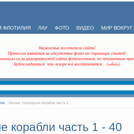
Я ФЛОТИЛИЯ
ЛАУ
ФОТО
ВИДЕО
МИР ВОКРУГ
Уважаемые посетители сайта!
Приносим извинения за отсутствие фото на страницах статей!
оизошло из-за неисправностей сайта фотохостинга, по непонятным прич
Будем надеяться, что вскоре всё восстановится... (admin)
ика
/
Малые торпедные корабли часть 1
 корабли часть 1 - 40