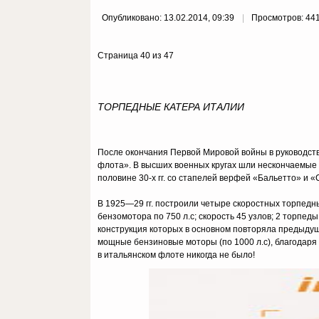
Опубликовано: 13.02.2014, 09:39
Просмотров: 44
Страница 40 из 47
ТОРПЕДНЫЕ КАТЕРА ИТАЛИИ
После окончания Первой Мировой войны в руководств
флота». В высших военных кругах шли нескончаемые д
половине 30-х гг. со стапелей верфей «Бальетто» и
В 1925—29 гг. построили четыре скоростных торпедны
бензомотора по 750 л.с; скорость 45 узлов; 2 торпеды
конструкция которых в основном повторяла предыдущ
мощные бензиновые моторы (по 1000 л.с), благодаря 
в итальянском флоте никогда не было!