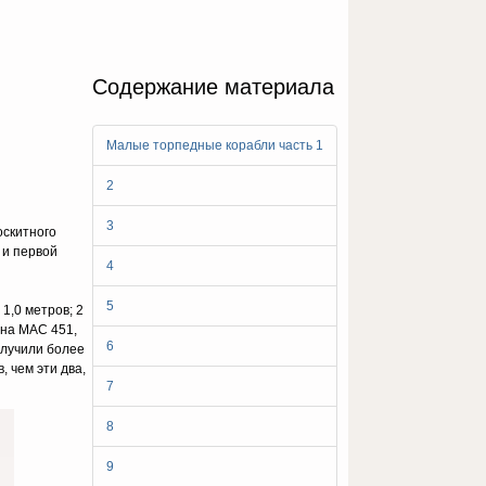
Содержание материала
Малые торпедные корабли часть 1
2
3
оскитного
 и первой
4
5
1,0 метров; 2
тина МАС 451,
6
олучили более
 чем эти два,
7
8
9