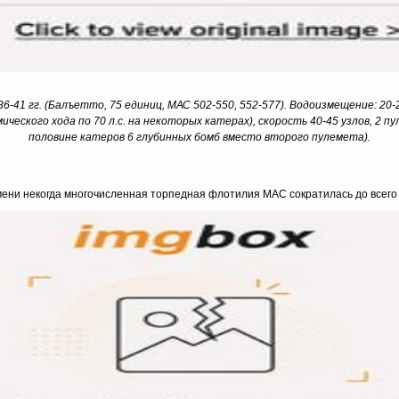
1 гг. (Балъетто, 75 единиц, МАС 502-550, 552-577). Водоизмещение: 20-26 т
мического хода по 70 л.с. на некоторых катерах), скорость 40-45 узлов, 2 п
половине катеров 6 глубинных бомб вместо второго пулемета).
емени некогда многочисленная торпедная флотилия МАС сократилась до всего