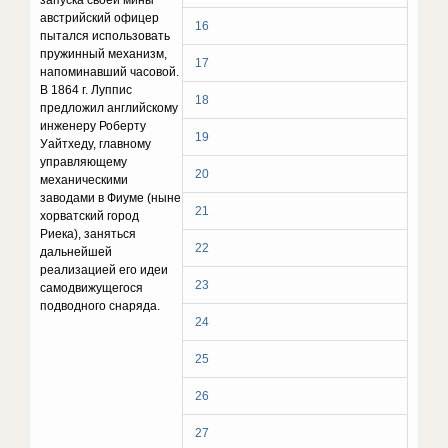
запуска своей мины
австрийский офицер
16
пытался использовать
пружинный механизм,
17
напоминавший часовой.
В 1864 г. Луппис
18
предложил английскому
инженеру Роберту
19
Уайтхеду, главному
управляющему
20
механическими
заводами в Фиуме (ныне
21
хорватский город
Риека), заняться
22
дальнейшей
реализацией его идеи
23
самодвижущегося
подводного снаряда.
24
25
26
27