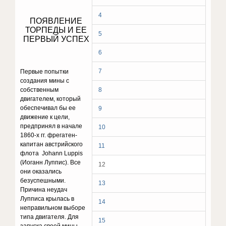
4
ПОЯВЛЕНИЕ
ТОРПЕДЫ И ЕЕ
5
ПЕРВЫЙ УСПЕХ
6
7
Первые попытки
создания мины с
собственным
8
двигателем, который
обеспечивал бы ее
9
движение к цели,
предпринял в начале
10
1860-х гг. фрегатен-
капитан австрийского
11
флота Johann Luppis
(Иоганн Луппис). Все
12
они оказались
безуспешными.
13
Причина неудач
Лупписа крылась в
14
неправильном выборе
типа двигателя. Для
15