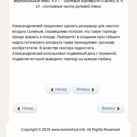
вертикальные тяги; 6 и 7 - -(гулевые коромысло и вилка; 8, 9,
10 - составные части рулевой тяги).
Александровский предложил сделать резервуар для сжатого
воздуха съемным, справедливо полагая, что такую торпеду
проще хранить в походе. Приоритет в создании простейшего
гидростатического аппарата также принадлежит русскому
изобретателю. В качестве сенсора гидростата
Александровский использовал подвижный диск с пружиной,
поджатие которой выводило торпеду на нужную глубину.
Назад
Вперед
Назад
Вперед
Copyright © 2026 www.moremhod.info. All Rights Reserved.