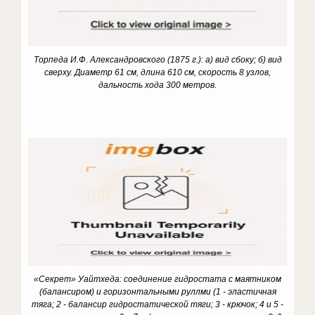
Торпеда И.Ф. Александровского (1875 г.): а) вид сбоку; б) вид
сверху. Диаметр 61 см, длина 610 см, скорость 8 узлов,
дальность хода 300 метров.
«Секрет» Уайтхеда: соединение гидростата с маятником
(балансиром) и горизонтальными руллми (1 - эластичная
тяга; 2 - балансир гидростатической тяги; 3 - крючок; 4 и 5 -