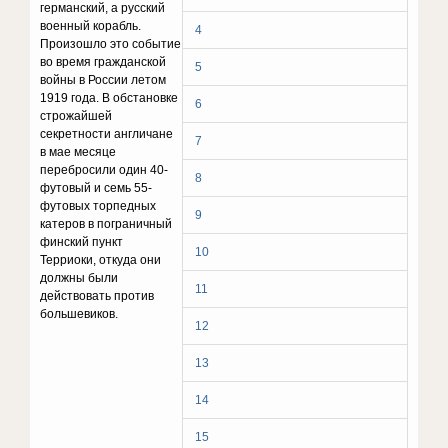
германский, а русский
военный корабль.
4
Произошло это событие
во время гражданской
5
войны в России летом
1919 года. В обстановке
6
строжайшей
секретности англичане
7
в мае месяце
перебросили один 40-
8
футовый и семь 55-
футовых торпедных
9
катеров в пограничный
финский пункт
10
Терриоки, откуда они
должны были
11
действовать против
большевиков.
12
13
14
15