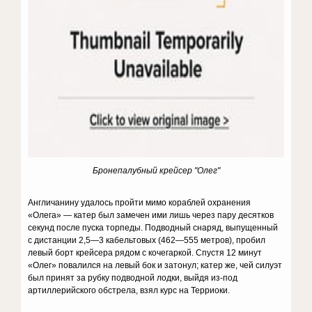
Бронепалубный крейсер "Олег"
Англичанину удалось пройти мимо кораблей охранения
«Олега» — катер был замечен ими лишь через пару десятков
секунд после пуска торпеды. Подводный снаряд, выпущенный
с дистанции 2,5—3 кабельтовых (462—555 метров), пробил
левый борт крейсера рядом с кочегаркой. Спустя 12 минут
«Олег» повалился на левый бок и затонул; катер же, чей силуэт
был принят за рубку подводной лодки, выйдя из-под
артиллерийского обстрела, взял курс на Терриоки.