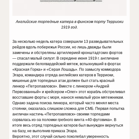
Английские торпедные катера в финcком порту Терриоки
1919 год.
За несколько недель катера совершили 13 разведывательных
рейдов вдоль побережья России, но лишь дважды были
замечены и обстреляны артиллерией кронштадтских фортов
— спасал малый силуэт. В середине июня 1919 г. англичане
поддержали белогвардейский мятеж, вспыхнувший в фортах
«Красная Горка» и «Серая Лошадь». По замыслу коммодора
Эгара, командира отряда английских катеров в Терриоки,
мишенью для торпедных атак должен был стать красный
линкор «Петропавловск». Вместе с линкором «Андрей
Первозванный» и крейсером «Олег» этот корабль обстреливал
восставшие форты с моря, нанося немалый урон мятежникам.
Однако задача поиска линкора, который часто менял места
стоянки, оказалась слишком сложна для СМБ. Первая попытка
англичан настичь «Петропавловск» своими торпедами
сорвалась из-за поломки гребного винта «40-футовика». В
итоге весь отряд торпедных катеров был вынужден вернуться
на базу, не выполнив приказа Эгара.
Вероятно, этот случай сильно поколебал уверенность