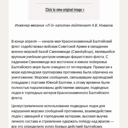
Инженер-механик «Л-3» капитан-лейтенант А.В. Новаков.
В конце апреля — начале мая Краснознаменный Балтийский
флот содействовал войскам Советской Армии в овладении
военно-морской базой Свинемюнде (Свинёуйсце), являвшейся
крупным учебным центром немецко-фашистского флота. С
падением Свинемюнде все восточное и южное побережье
Балтийского моря было очищено от гитлеровцев. Прижатая к
морю курляндская группировка противника была обречена на
уничтожение. Морские сообщения, связывавшие курляндский
плацдарм с портами Южной Балтики, к этому времени были
полностью парализованы действиями авиации, подводных
лодок и торпедных катеров Краснознаменного Балтийского
флота.
Целеустремленное использование подводных лодок для
нарушения морских сообщений противника, взаимодействие
лодок с авиацией и торпедными катерами, высокая выучка
личного состава и стремление одержать победу над врагом —
все это определило успех боевых действий балтийских