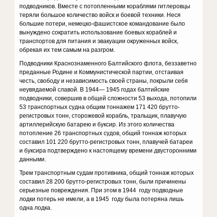
подводников. Вместе с потопленными кораблями гитлеровцы
теряли большое количество войск и боевой техники. Неся
большие потери, немецко-фашистское командование было
вынуждено сократить использование боевых кораблей и
транспортов для питания и эвакуации окруженных войск,
обрекая их тем самым на разгром.
Подводники Краснознаменного Балтийского флота, беззаветно
преданные Родине и Коммунистической партии, отстаивая
честь, свободу и независимость своей страны, покрыли себя
неувядаемой славой. В 1944— 1945 годах балтийские
подводники, совершив в общей сложности 53 выхода, потопили
53 транспортных судна общим тоннажем 171 420 брутто-
регистровых тонн, сторожевой корабль, тральщик, плавучую
артиллерийскую батарею и буксир. Из этого количества
потопление 26 транспортных судов, общий тоннаж которых
составил 101 220 брутто-регистровых тонн, плавучей батареи
и буксира подтверждено к настоящему времени двусторонними
данными.
Трем транспортным судам противника, общий тоннаж которых
составил 28 200 брутто-регистровых тонн, были причинены
серьезные повреждения. При этом в 1944 году подводные
лодки потерь не имели, а в 1945 году была потеряна лишь
одна лодка.