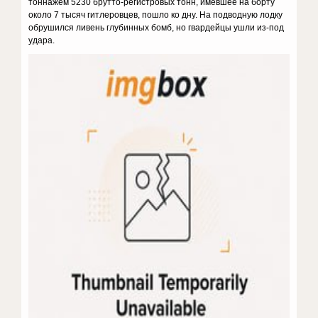
тоннажем 5230 брутто-регистровых тонн, имевшее на борту
около 7 тысяч гитлеровцев, пошло ко дну. На подводную лодку
обрушился ливень глубинных бомб, но гвардейцы ушли из-под
удара.