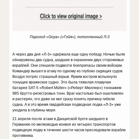
Пароход «Goya» («Гойя»), потопленный Л-3
А через два дня «Л-3» одержала еще одну победу. Ночью были
обнаружены два судна, шедшие в охранении двух сторожевых
кораблей. Они спешили подвезти боеприпасы своим войскам.
Командир вышел в атаку по одному из глубоко сидящих судов.
Воздух потряс страшный взрыв. Ярким костром вспыхнуло
тонущее вражеское судно. Это была тяжелая плавучая
батарея SАТ-5 «Robert Müller» («Роберт Мюллер») тоннажем
985 брутто-регистровых тонн. Враг настолько был ошеломлен
и растерян, что даже не мог сразу понять причину гибели
судна. А в это время гвардейская подводная лодка «Л-3» уже
уходила в глубины моря.
21 апреля после атаки в Данцигской бухте шедшего в
Германию по мелководью конвоя из четырех транспортов
подводную лодку в течение шести часов преследовали корабли
противника.