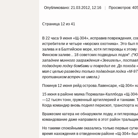
Опубликовано: 21.03.2012, 12:16
Просмотров: 40
Страница 12 из 41
В 22 часа 9 июня «Щ-304», исправив повреждения, с
истребители и четыре «морских охотника». Это был п
залива и в Балтийское море, хотя гитлеровцы к этому
Финском заливе... 18 советских подводных лодок*.
(*Ю
западнее минного заграждения «Зееигель», постав
подводную лодку бомбами и повредил ее. До похода
мая с целью разведки только подводная лодка «М-9
противником встреч не имела.)
Покинув 12 июня рейд острова Лавенсари, «Щ-304» н
15 июня в районе маяка Порккалан-Каллбода «Щ-304
—12 тысяч тонн, груженный артиллерией и танками. 
Когда командир вновь поднял перископ, транспорта н
Вражеские катера не обнаружили лодку, и гитлеровц
командование даже направило в этот район тральщик
Но такими спокойными оказались только первые сутк
время нахождения в отведенном районе «Щ-304» был