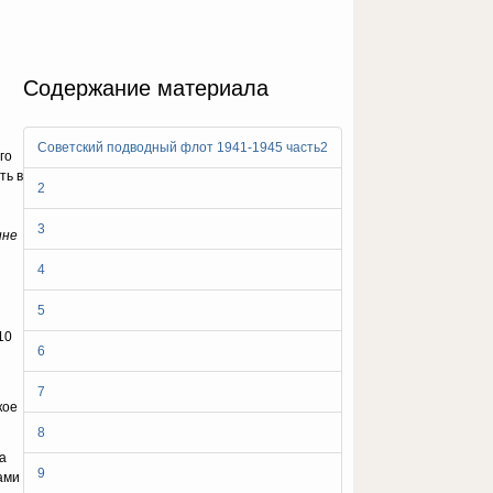
Содержание материала
Советский подводный флот 1941-1945 часть2
го
ть в
2
3
ине
4
5
10
6
7
кое
8
а
9
ами