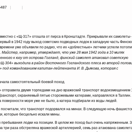
5487
овместно с «Щ-317» отошла от пирса в Кронштадте. Прикрывали их самолеты-
ервый в 1942 году выход советских подводных лодок в западную часть Финско
 времени уже объявили по радио, что их «доблестные» летчики успели потопи
. Майстер, например, утверждает, что уже 28 мая 1942 года в 10 милях
ленного к югу от острова Гогланд, финский самолет атаковал советскую
 «Щ-304» выходила в район Восточного Гогландского плеса во второй полов
7» под командованием капитан-лейтенанта И. В. Дьякова, которая с
ачала самостоятельный боевой поход.
» отправила двумя торпедами на дно вражеский транспорт водоизмещением 
Транспорт, охраняемый пятью сторожевыми катерами, направлялся в Таллин.
а поверхности моря уже не было, а катера подбирали из воды людей.
ы посчитали, что транспорт подорвался на минах. В следующую ночь фашистс
и, которые бесцельно искали мины.
и пребывания лодки на позиции. В целом же поход был очень напряженным. З
а три раза обстреляна вражеской артиллерией, семь раз атакована самолет