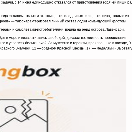
задачи, с 14 июня единодушно отказался от приготовления горячей пищи ра
 подвергалась стольким атакам противолодочных сил противника, сколько их
роев» — так охарактеризовал личный состав лодки командующий флотом.
терами и самолетами-истребителями, вошла на рейд острова Лавенсари.
йдя в море и возвратившись с победой, доказал возможность преодоления
е в условиях белых ночей. За мужество и героизм, проявленные в походе, 9
Красного Знамени, 12 — орденом Красной Звезды, 17 ;— медалями «За отвагу