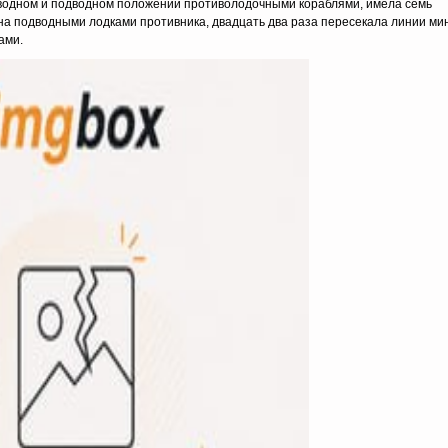
дводном и подводном положении противолодочными кораблями, имела семь
на подводными лодками противника, двадцать два раза пересекала линии мин
ами.