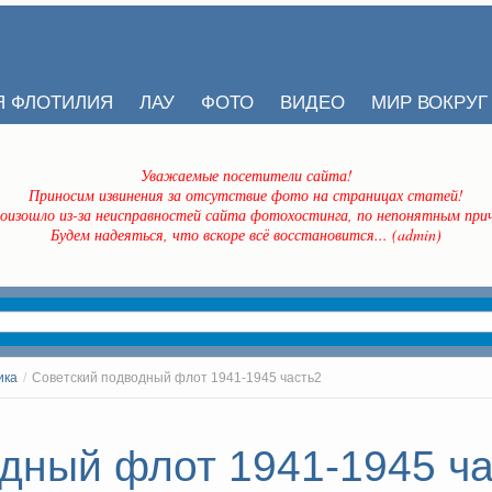
Я ФЛОТИЛИЯ
ЛАУ
ФОТО
ВИДЕО
МИР ВОКРУГ
Уважаемые посетители сайта!
Приносим извинения за отсутствие фото на страницах статей!
оизошло из-за неисправностей сайта фотохостинга, по непонятным прич
Будем надеяться, что вскоре всё восстановится... (admin)
ика
/
Советский подводный флот 1941-1945 часть2
дный флот 1941-1945 ча