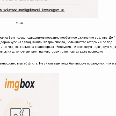
М-96...
маяка Бенгт-шер, подводников поразило необычное оживление в заливе. До 4
, держа курс на запад, вышли 32 транспорта, большинство которых шло под
 то, что, как только на транспортах обнаруживали советскую подводную лодк
ились на шлюпочные тали, на некоторых транспортах даже поспешно
нно донес в штаб флота. Не знали еще тогда балтийские подводники, что вс