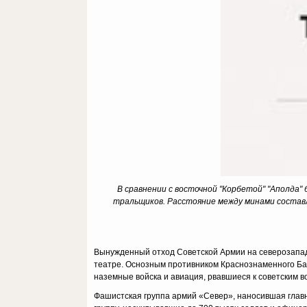
В сравнении с восточной "Корбетой" "Аполда"
тральщиков. Расстояние между минами составл
Вынужденный отход Советской Армии на северозападн
театре. Оснозным противником Краснознаменного Бал
наземные войска и авиация, рвавшиеся к советским 
Фашистская группа армий «Север», наносившая главны