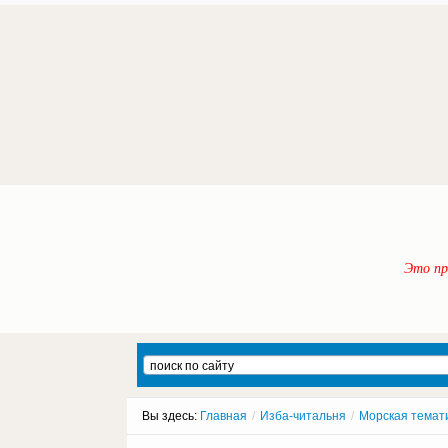
Это пр
Вы здесь:
Главная
/
Изба-читальня
/
Морская темат