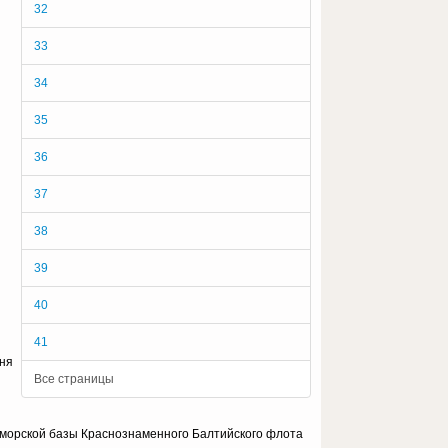
32
33
34
35
36
37
38
39
40
41
юня
Все страницы
о-морской базы Краснознаменного Балтийского флота