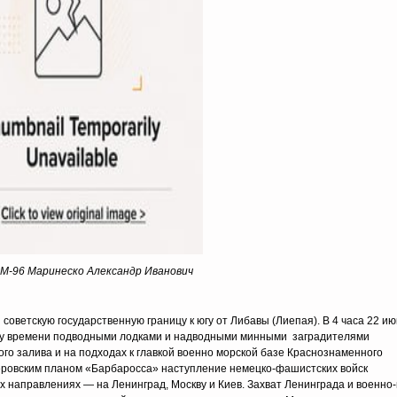
М-96 Маринеско Александр Иванович
оветскую государственную границу к югу от Либавы (Лиепая). В 4 часа 22 и
ому времени подводными лодками и надводными минными заградителями
го залива и на подходах к главкой военно морской базе Краснознаменного
леровским планом «Барбаросса» наступление немецко-фашистских войск
х направлениях — на Ленинград, Москву и Киев. Захват Ленинграда и военн