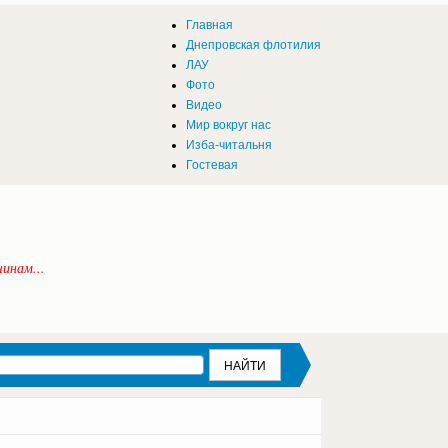
Главная
Днепровская флотилия
ЛАУ
Фото
Видео
Мир вокруг нас
Изба-читальня
Гостевая
инам...