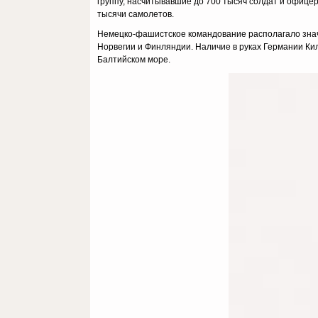
группу, насчитывавшие до 700 тысяч солдат и офице
тысячи самолетов.
Немецко-фашистское командование располагало знач
Норвегии и Финляндии. Наличие в руках Германии Ки
Балтийском море.