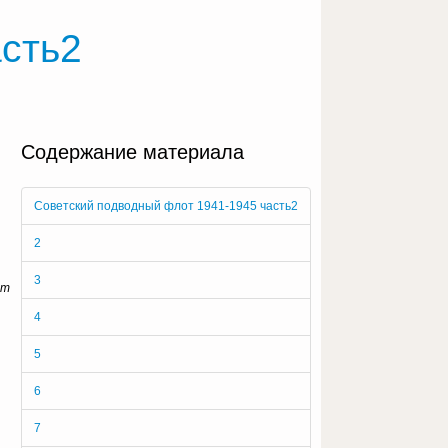
сть2
Содержание материала
Советский подводный флот 1941-1945 часть2
2
3
ют
4
5
6
7