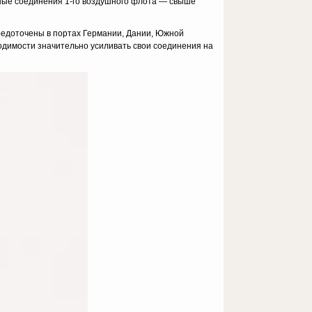
нные соединения 1-го воздушного флота — свыше
редоточены в портах Германии, Дании, Южной
ходимости значительно усиливать свои соединения на