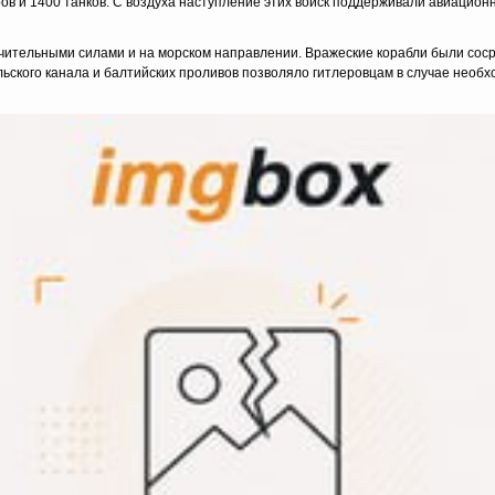
ров и 1400 танков. С воздуха наступление этих войск поддерживали авиацио
ительными силами и на морском направлении. Вражеские корабли были сос
льского канала и балтийских проливов позволяло гитлеровцам в случае необ