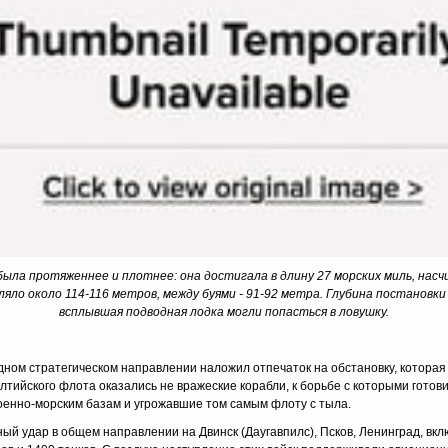
 была протяженнее и плотнее: она достигала в длину 27 морских миль, нас
яло около 114-116 метров, между буями - 91-92 метра. Глубина постановк
всплывшая подводная лодка могли попасться в ловушку.
ом стратегическом направлении наложил отпечаток на обстановку, которая
тийского флота оказались не вражеские корабли, к борьбе с которыми готов
военно-морским базам и угрожавшие том самым флоту с тыла.
й удар в общем направлении на Двинск (Даугавпилс), Псков, Ленинград, вкл