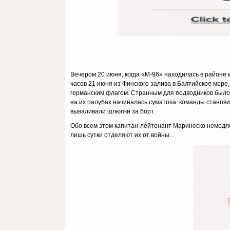
Вечером 20 июня, когда «М-96» находилась в районе 
часов 21 июня из Финского залива в Балтийское море
германским флагом. Странным для подводников было и
на их палубах начиналась суматоха: команды станов
вываливали шлюпки за борт.
Обо всем этом капитан-лейтенант Маринеско немедле
лишь сутки отделяют их от войны...