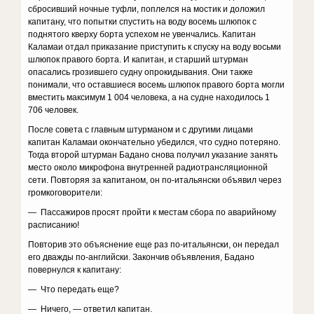
сбросивший ночные туфли, поплелся на мостик и доложил
капитану, что попытки спустить на воду восемь шлюпок с
поднятого кверху борта успехом не увенчались. Капитан
Каламаи отдал приказание приступить к спуску на воду восьми
шлюпок правого борта. И капитан, и старший штурман
опасались грозившего судну опрокидывания. Они также
понимали, что оставшиеся восемь шлюпок правого борта могли
вместить максимум 1 004 человека, а на судне находилось 1
706 человек.
После совета с главным штурманом и с другими лицами
капитан Каламаи окончательно убедился, что судно потеряно.
Тогда второй штурман Бадано снова получил указание занять
место около микрофона внутренней радиотрансляционной
сети. Повторяя за капитаном, он по-итальянски объявил через
громкоговорители:
— Пассажиров просят пройти к местам сбора по аварийному
расписанию!
Повторив это объяснение еще раз по-итальянски, он передал
его дважды по-английски. Закончив объявления, Бадано
повернулся к капитану:
— Что передать еще?
— Ничего, — ответил капитан.