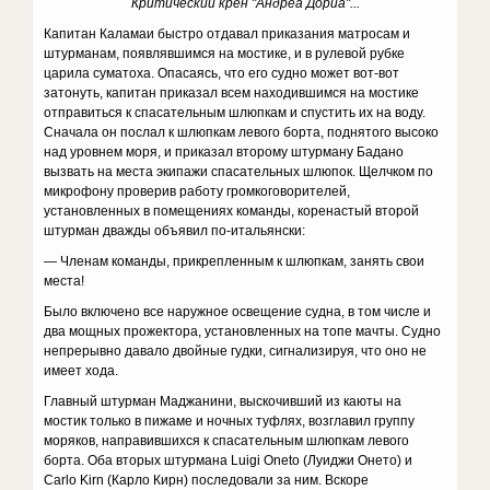
Критический крен "Андреа Дориа"...
Капитан Каламаи быстро отдавал приказания матросам и
штурманам, появлявшимся на мостике, и в рулевой рубке
царила суматоха. Опасаясь, что его судно может вот-вот
затонуть, капитан приказал всем находившимся на мостике
отправиться к спасательным шлюпкам и спустить их на воду.
Сначала он послал к шлюпкам левого борта, поднятого высоко
над уровнем моря, и приказал второму штурману Бадано
вызвать на места экипажи спасательных шлюпок. Щелчком по
микрофону проверив работу громкоговорителей,
установленных в помещениях команды, коренастый второй
штурман дважды объявил по-итальянски:
— Членам команды, прикрепленным к шлюпкам, занять свои
места!
Было включено все наружное освещение судна, в том числе и
два мощных прожектора, установленных на топе мачты. Судно
непрерывно давало двойные гудки, сигнализируя, что оно не
имеет хода.
Главный штурман Маджанини, выскочивший из каюты на
мостик только в пижаме и ночных туфлях, возглавил группу
моряков, направившихся к спасательным шлюпкам левого
борта. Оба вторых штурмана Luigi Oneto (Луиджи Онето) и
Carlo Kirn (Карло Кирн) последовали за ним. Вскоре