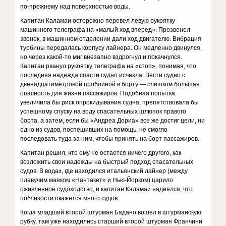
по-прежнему над поверхностью воды.
Капитан Каламаи осторожно перевел левую рукоятку
машинного телеграфа на «малый ход вперед». Прозвенел
звонок, в машинном отделении дали ход двигателю. Вибрация
турбины передалась корпусу лайнера. Он медленно двинулся,
но через какой-то миг внезапно вздрогнул и покачнулся.
Капитан рванул рукоятку телеграфа на «стоп», понимая, что
последняя надежда спасти судно исчезла. Вести судно с
двенадцатиметровой пробоиной в борту — слишком большая
опасность для жизни пассажиров. Подобная попытка
увеличила бы риск опрокидывания судна, препятствовала бы
успешному спуску на воду спасательных шлюпок правого
борта, а затем, если бы «Андреа Дориа» все же достиг цели, ни
одно из судов, поспешивших на помощь, не смогло
последовать туда за ним, чтобы принять на борт пассажиров.
Капитан решил, что ему не остается ничего другого, как
возложить свои надежды на быстрый подход спасательных
судов. В водах, где находился итальянский лайнер (между
плавучим маяком «Нантакет» и Нью-Йорком) царило
оживленное судоходство, и капитан Каламаи надеялся, что
поблизости окажется много судов.
Когда младший второй штурман Бадано вошел в штурманскую
рубку, там уже находились старший второй штурман Франчини