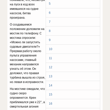
понимали, что, несмотря
5
на пуск в ход всех
имевшихся на судне
6
насосов, битва
проиграна.
7
О создавшемся
положении доложили на
8
мостик по телефону. С
мостика спросили:
9
«Можно ли запустить
судовые двигатели?»
10
Прервав работу около
пульта управления
11
насосами, главный
механик направился
12
узнать об этом. Он
доложил, что правая
13
турбина вышла из строя,
но левая в исправности.
14
На мостике ожидали, что
судно скоро
15
опрокинется. Крен
приближался уже к 22°, а
16
смертельная агония