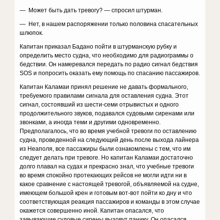
— Может быть дать тревогу? — спросил штурман.
— Нет, в нашем распоряжении только половина спасательных
шлюпок.
Капитан приказал Бадано пойти в штурманскую рубку и
определить место судна, что необходимо для радиограммы о
бедствии. Он намеревался передать по радио сигнал бедствия
SOS и попросить оказать ему помощь по спасанию пассажиров.
Капитан Каламаи принял решение не давать формального,
требуемого правилами сигнала для оставления судна. Этот
сигнал, состоявший из шести-семи отрывистых и одного
продолжительного звуков, подавался судовыми сиренами или
звонками, а иногда теми и другими одновременно.
Предполагалось, что во время учебной тревоги по оставлению
судна, проведенной на следующий день после выхода лайнера
из Неаполя, все пассажиры были ознакомлены с тем, что им
следует делать при тревоге. Но капитан Каламаи достаточно
долго плавал на судах и прекрасно знал, что учебные тревоги
во время спокойно протекающих рейсов не могли идти ни в
какое сравнение с настоящей тревогой, объявляемой на судне,
имеющем большой крен и готовым вот-вот пойти ко дну и что
соответствующая реакция пассажиров и команды в этом случае
окажется совершенно иной. Капитан опасался, что
завывающие судовые сирены вызовут панику. Он опасался