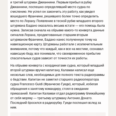
и третий штурман Джианнини. Первым прибыл в рубку
Джианнини, поспешно определявший место судна по
счислению. Не успел он закончить эту работу, как увидел
вошедшего Франчини, решившего более точно определить
место по Лорану. Появление в тесной рубке младшего второго
штурмана Бадано оказалось весьма кстати — его помощь была
нужна. Записав сначала на обрывке какого-то конверта данные
сигналов Лорана, продиктованные старшим вторым
штурманом Франчини, Бадано нанес полученную точку на
навигационную карту. Штурманы работали с исключительным
вниманием, потому что каждый, как и все на мостике, сознавал
нависшую беду, все понимали, что своевременное прибытие
спасательных судов зависит от точности их работы.
На обрывке конверта с координатами судна, который младший
второй штурман вручил капитану, Каламаи написал еще
несколько слов, необходимых для полного текста радиограммы
о бедствии. Капитан не заметил старшего радиооператора
судна Francesco Guidi (Франческо Гуиди), который, избегая
обращения к занятому командиру, стоял в ожидании
приказаний. Капитан Каламаи отдал радиограмму ближайшему
от себя моряку — третьему штурману Антонио Донато.
Последний бросился в радиорубку. Гуиди поспешил вслед за
ним.