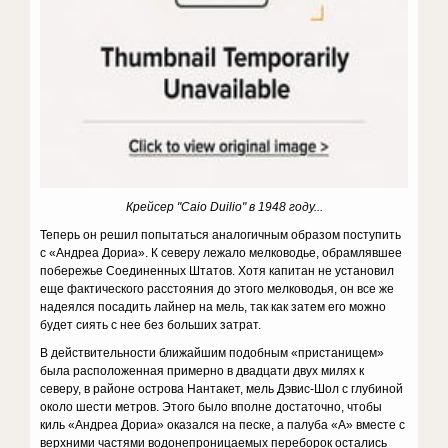
Крейсер "Caio Duilio" в 1948 году...
Теперь он решил попытаться аналогичным образом поступить
с «Андреа Дориа». К северу лежало мелководье, обрамлявшее
побережье Соединенных Штатов. Хотя капитан не установил
еще фактического расстояния до этого мелководья, он все же
надеялся посадить лайнер на мель, так как затем его можно
будет сиять с нее без больших затрат.
В действительности ближайшим подобным «пристанищем»
была расположенная примерно в двадцати двух милях к
северу, в районе острова Нантакет, мель Дэвис-Шол с глубиной
около шести метров. Этого было вполне достаточно, чтобы
киль «Андреа Дориа» оказался на песке, а палуба «А» вместе с
верхними частями водонепроницаемых переборок остались