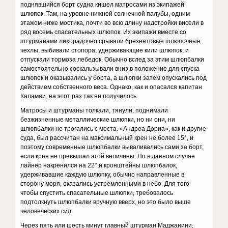
поднявшийся борт судна кишел матросами из экипажей
шлюпок. Там, на уровне нижней солнечной палубы, одним
этажом ниже мостика, почти во всю длину надстройки висели в
ряд восемь спасательных шлюпок. Их экипажи вместе со
штурманами лихорадочно срывали брезентовые шлюпочные
чехлы, выбивали стопора, удерживающие кили шлюпок, и
отпускали тормоза лебедок. Обычно вслед за этим шлюпбалки
самостоятельно соскальзывали вниз в положение для спуска
шлюпок и оказывались у борта, а шлюпки затем опускались под
действием собственного веса. Однако, как и опасался капитан
Каламаи, на этот раз так не получилось.
Матросы и штурманы толкали, тянули, поднимали
безжизненные металлические шлюпки, но ни они, ни
шлюпбалки не трогались с места. «Андреа Дориа», как и другие
суда, был рассчитан на максимальный крен не более 15°, и
поэтому современные шлюпбалки вываливались сами за борт,
если крен не превышал этой величины. Но в данном случае
лайнер накренился на 22°,и кронштейны шлюпбалок,
удерживавшие каждую шлюпку, обычно направленные в
сторону моря, оказались устремленными в небо. Для того
чтобы спустить спасательные шлюпки, требовалось
подтолкнуть шлюпбалки вручную вверх, но это было выше
человеческих сил.
Через пять или шесть минут главный штурман Маджанини,