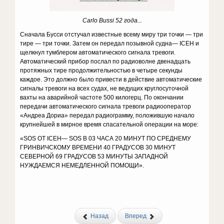
Carlo Bussi 52 года...
Сначала Бусси отстучал известные всему миру три точки — три
тире — три точки. Затем он передал позывной судна— ICEH и
щелкнул тумблером автоматического сигнала тревоги.
Автоматический прибор послал по радиоволне двенадцать
протяжных тире продолжительностью в четыре секунды
каждое. Это должно было привести в действие автоматические
сигналы тревоги на всех судах, не ведущих круглосуточной
вахты на аварийной частоте 500 килогерц. По окончании
передачи автоматического сигнала тревоги радиооператор
«Андреа Дориа» передал радиограмму, положившую начало
крупнейшей в мирное время спасательной операции на море:
«SOS ОТ ICEH— SOS В 03 ЧАСА 20 МИНУТ ПО СРЕДНЕМУ
ГРИНВИЧСКОМУ ВРЕМЕНИ 40 ГРАДУСОВ 30 МИНУТ
СЕВЕРНОЙ 69 ГРАДУСОВ 53 МИНУТЫ ЗАПАДНОЙ
НУЖДАЕМСЯ НЕМЕДЛЕННОЙ ПОМОЩИ».
Назад
Вперед