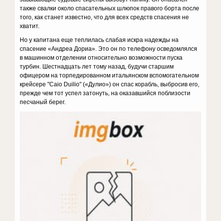
также свалки около спасательных шлюпок правого борта после
того, как станет известно, что для всех средств спасения не
хватит.
Но у капитана еще теплилась слабая искра надежды на
спасение «Андреа Дориа». Это он по телефону осведомлялся
в машинном отделении относительно возможности пуска
турбин. Шестнадцать лет тому назад, будучи старшим
офицером на торпедированном итальянском вспомогательном
крейсере "Caio Duilio" («Дулио») он спас корабль, выбросив его,
прежде чем тот успел затонуть, на оказавшийся поблизости
песчаный берег.