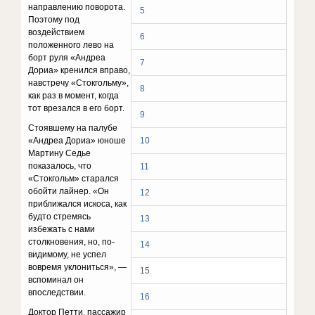
направлению поворота.
5
Поэтому под
воздействием
6
положенного лево на
борт руля «Андреа
7
Дориа» кренился вправо,
навстречу «Стокгольму»,
8
как раз в момент, когда
тот врезался в его борт.
9
Стоявшему на палубе
«Андреа Дориа» юноше
10
Мартину Седье
показалось, что
11
«Стокгольм» старался
обойти лайнер. «Он
12
приближался искоса, как
будто стремясь
13
избежать с нами
столкновения, но, по-
14
видимому, не успел
вовремя уклониться», —
15
вспоминал он
впоследствии.
16
Доктор Петти, пассажир