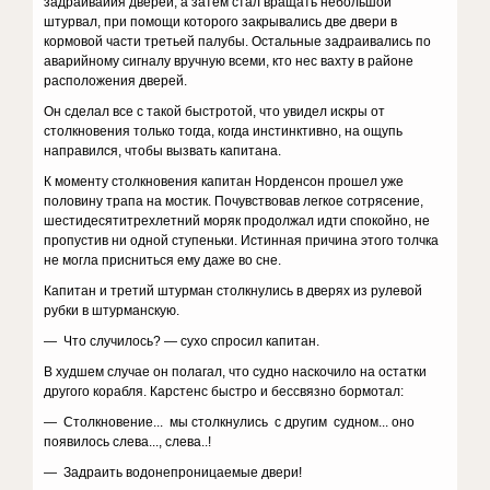
задраиваиия дверей, а затем стал вращать небольшой
штурвал, при помощи которого закрывались две двери в
кормовой части третьей палубы. Остальные задраивались по
аварийному сигналу вручную всеми, кто нес вахту в районе
расположения дверей.
Он сделал все с такой быстротой, что увидел искры от
столкновения только тогда, когда инстинктивно, на ощупь
направился, чтобы вызвать капитана.
К моменту столкновения капитан Норденсон прошел уже
половину трапа на мостик. Почувствовав легкое сотрясение,
шестидесятитрехлетний моряк продолжал идти спокойно, не
пропустив ни одной ступеньки. Истинная причина этого толчка
не могла присниться ему даже во сне.
Капитан и третий штурман столкнулись в дверях из рулевой
рубки в штурманскую.
— Что случилось? — сухо спросил капитан.
В худшем случае он полагал, что судно наскочило на остатки
другого корабля. Карстенс быстро и бессвязно бормотал:
— Столкновение... мы столкнулись с другим судном... оно
появилось слева..., слева..!
— Задраить водонепроницаемые двери!