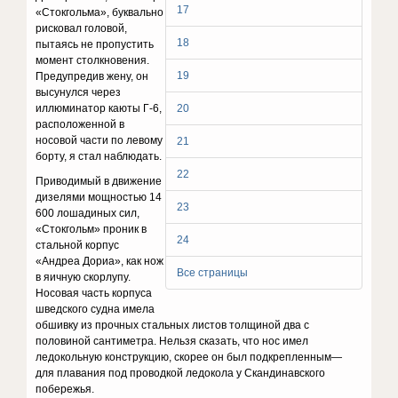
17
«Стокгольма», буквально
рисковал головой,
18
пытаясь не пропустить
момент столкновения.
19
Предупредив жену, он
высунулся через
иллюминатор каюты Г-6,
20
расположенной в
носовой части по левому
21
борту, я стал наблюдать.
22
Приводимый в движение
дизелями мощностью 14
23
600 лошадиных сил,
«Стокгольм» проник в
24
стальной корпус
«Андреа Дориа», как нож
Все страницы
в яичную скорлупу.
Носовая часть корпуса
шведского судна имела
обшивку из прочных стальных листов толщиной два с
половиной сантиметра. Нельзя сказать, что нос имел
ледокольную конструкцию, скорее он был подкрепленным—
для плавания под проводкой ледокола у Скандинавского
побережья.