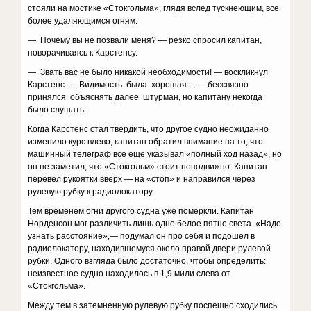
стояли на мостике «Стокгольма», глядя вслед тускнеющим, все
более удаляющимся огням.
— Почему вы не позвали меня? — резко спросил капитан,
поворачиваясь к Карстенсу.
— Звать вас не было никакой необходимости! — воскликнул
Карстенс. — Видимость была хорошая..., — бессвязно
принялся объяснять далее штурман, но капитану некогда
было слушать.
Когда Карстенс стал твердить, что другое судно неожиданно
изменило курс влево, капитан обратил внимание на то, что
машинный телеграф все еще указывал «полный ход назад», но
он не заметил, что «Стокгольм» стоит неподвижно. Капитан
перевел рукоятки вверх — на «стоп» и направился через
рулевую рубку к радиолокатору.
Тем временем огни другого судна уже померкли. Капитан
Норденсон мог различить лишь одно белое пятно света. «Надо
узнать расстояние»,— подумал он про себя и подошел в
радиолокатору, находившемуся около правой двери рулевой
рубки. Одного взгляда было достаточно, чтобы определить:
неизвестное судно находилось в 1,9 мили слева от
«Стокгольма».
Между тем в затемненную рулевую рубку поспешно сходились