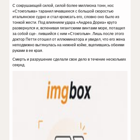
С сокрушающей силой, силой более миллиона тонн, нос
«Стокгольма» таранил мчавшееся с большой скоростью
итальянское судно и стал кромсать его, словно оно было из
тонкой жести. Под влиянием удара «Андреа Дориа» круто
развернулся и, вспенивая гигантскими винтами море, потащил
за собой сце-. пившийся с ним «Стокгольм». Лишь после этого
доктор Петти отошел от иллюминатора и увидел, что его жена
неподвижно вытянулась на нижней койке, вцепившись обеими
руками в ее края.
Смерть и разрушение сделали свое дело в течение нескольких
секунд.