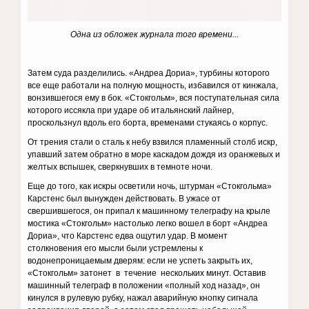
Одна из обложек журнала того времени...
Затем суда разделились. «Андреа Дориа», турбины которого
все еще работали на полную мощность, избавился от кинжала,
вонзившегося ему в бок. «Стокгольм», вся поступательная сила
которого иссякла при ударе об итальянский лайнер,
проскользнул вдоль его борта, временами стукаясь о корпус.
От трения стали о сталь к небу взвился пламенный столб искр,
упавший затем обратно в море каскадом дождя из оранжевых и
желтых вспышек, сверкнувших в темноте ночи.
Еще до того, как искры осветили ночь, штурман «Стокгольма»
Карстенс был вынужден действовать. В ужасе от
свершившегося, он припал к машинному телеграфу на крыле
мостика «Стокгольм» настолько легко вошел в борт «Андреа
Дориа», что Карстенс едва ощутил удар. В момент
столкновения его мысли были устремлены к
водонепроницаемым дверям: если не успеть закрыть их,
«Стокгольм» затонет в течение нескольких минут. Оставив
машинный телеграф в положении «полный ход назад», он
кинулся в рулевую рубку, нажал аварийную кнопку сигнала