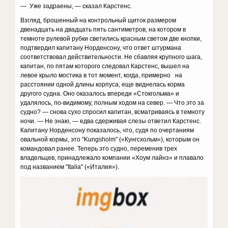
— Уже задраены, — сказал Карстенс.
Взгляд, брошенный на контрольный щиток размером
двенадцать на двадцать пять сантиметров, на котором в
темноте рулевой рубки светились красным светом две кнопки,
подтвердил капитану Норденсону, что ответ штурмана
соответствовал действительности. Не сбавляя крупного шага,
капитан, по пятам которого следовал Карстенс, вышел на
левое крыло мостика в тот момент, когда, примерно на
расстоянии одной длины корпуса, еще виднелась корма
другого судна. Оно оказалось впереди «Стокгольма» и
удалялось, по-видимому, полным ходом на север. — Что это за
судно? — снова сухо спросил капитан, всматриваясь в темноту
ночи. — Не знаю, — едва сдерживая слезы ответил Карстенс.
Капитану Норденсону показалось, что, судя по очертаниям
овальной кормы, это "Kungsholm" («Кунгсхольм»), которым он
командовал ранее. Теперь это судно, переменив трех
владельцев, принадлежало компании «Хоум лайнз» и плавало
под названием "Italia" («Италия»).