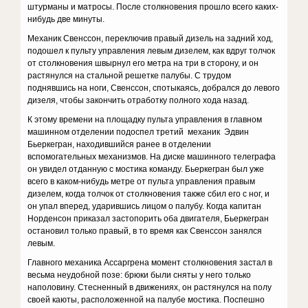
штурманы и матросы. После столкновения прошло всего каких-
нибудь две минуты.
Механик Свенссон, переключив правый дизель на задний ход,
подошел к пульту управления левым дизелем, как вдруг толчок
от столкновения швырнул его метра на три в сторону, и он
растянулся на стальной решетке палубы. С трудом
поднявшись на ноги, Свенссон, спотыкаясь, добрался до левого
дизеля, чтобы закончить отработку полного хода назад.
К этому времени на площадку пульта управления в главном
машинном отделении подоспел третий механик Эдвин
Бьеркегран, находившийся ранее в отделении
вспомогательных механизмов. На диске машинного телеграфа
он увидел отданную с мостика команду. Бьеркегран был уже
всего в каком-нибудь метре от пульта управления правым
дизелем, когда толчок от столкновения также сбил его с ног, и
он упал вперед, ударившись лицом о палубу. Когда капитан
Норденсон приказал застопорить оба двигателя, Бьеркегран
остановил только правый, в то время как Свенссон занялся
левым.
Главного механика Ассаргрена момент столкновения застал в
весьма неудобной позе: брюки были сняты у него только
наполовину. Стесненный в движениях, он растянулся на полу
своей каюты, расположенной на палубе мостика. Поспешно