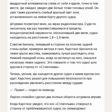
квадратный иллюминатор слева от себя и вдали, точно в том
месте, где ожидал, увидел две белые точки топовых огней. Он
смог также различить слабый красный свет огня,
установленного на левом борту другого судна.
Штурман посмотрел вниз, на экран радиолокатора. Судя по
эхосигналу, как раз переместившемуся в пределы
концентрической окружности, обозначавшей две мили, судно
находилось на расстоянии 1,8—1,9 мили.
Схватив бинокль, лежавший в стороне на полочке задней
стены рубки, примерно метрах в трех, Карстенс бросился на
левое крыло мостика, намереваясь лучше разглядеть огни.
Нижний передний огонь, когда он взглянул на него, оказался
несколько левее заднего. Это говорило о том, что судно шло
курсом в сторону от «Стокгольма».
Теперь, уяснив, где находится другое судно и каким курсом оно
идет, Карстенс решил для повышения безопасности при
расхождении увеличить расстояние между судами.
— Право! — подал он команду.
Ларсен спокойно сделал два полных оборота штурвала вправо.
Когда Карстенс увидел, что нос «Стокгольма» отвернул в
сторону от приближавшегося судна, он скомандовал: