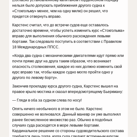
(согласно установленному капитаном Норденсоном порядку
нельзя было допускать приближения другого судна к
«Стокгольму» менее, чем на одну милю) он решил, что
придется отвернуть вправо.
Карстенс считал, что до встречи судов еще оставалось
достаточно времени, чтобы успеть изменить курс «Стокгольма»
вправо для выполнения обычного расхождения левыми
бортами. Так следовало поступить в соответствии с Правилом
18 Международных ППСС.
«Когда два судна с механическими двигателями идут прямо или
почти прямо друг на друга таким образом, что возникает
опасность столкновения, каждое из них должно изменить свой
курс вправо так, чтобы каждое судно могло пройти одно у
другого по левому борту».
Закончив прокладку курса другого судна, Карстенс вышел на
правое крыло мостика и сказал впередсмотрящему Бьеркману:
— Гляди в оба за судном слева по носу!
Опять ничего необычного в этом не было. Карстенс
совершенно не волновался. Данный маневр он уже выполнял
ранее бесчисленное множество раз. Обычно в подобных
случаях суда расходятся в море левыми бортами.
Кардинальное решение со стороны судоводительского состава
требуется лишь тогда, когда суда следуют встречным курсом