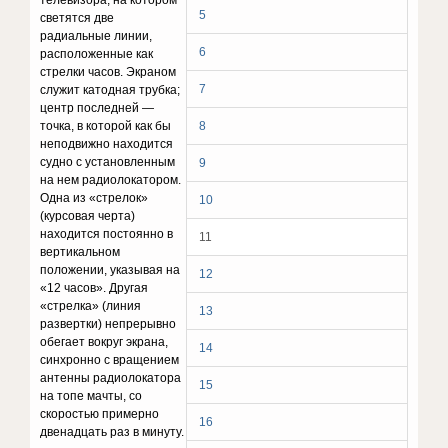
телевизора, на котором
5
светятся две
радиальные линии,
6
расположенные как
стрелки часов. Экраном
7
служит катодная трубка;
центр последней —
точка, в которой как бы
8
неподвижно находится
судно с установленным
9
на нем радиолокатором.
Одна из «стрелок»
10
(курсовая черта)
находится постоянно в
11
вертикальном
положении, указывая на
12
«12 часов». Другая
«стрелка» (линия
13
развертки) непрерывно
обегает вокруг экрана,
14
синхронно с вращением
антенны радиолокатора
15
на топе мачты, со
скоростью примерно
16
двенадцать раз в минуту.