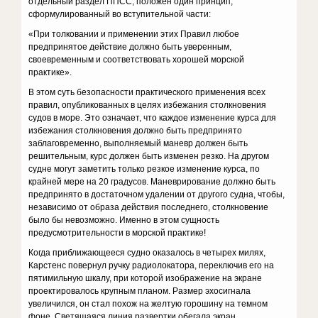
отдельный раздел ППСС, положен один принцип,
сформулированный во вступительной части:
«При толковании и применении этих Правил любое
предпринятое действие должно быть уверенным,
своевременным и соответствовать хорошей морской
практике».
В этом суть безопасности практического применения всех
правил, опубликованных в целях избежания столкновения
судов в море. Это означает, что каждое изменение курса для
избежания столкновения должно быть предпринято
заблаговременно, выполняемый маневр должен быть
решительным, курс должен быть изменен резко. На другом
судне могут заметить только резкое изменение курса, по
крайней мере на 20 градусов. Маневрирование должно быть
предпринято в достаточном удалении от другого судна, чтобы,
независимо от образа действия последнего, столкновение
было бы невозможно. Именно в этом сущность
предусмотрительности в морской практике!
Когда приближающееся судно оказалось в четырех милях,
Карстенс повернул ручку радиолокатора, переключив его на
пятимильную шкалу, при которой изображение на экране
проектировалось крупным планом. Размер эхосигнала
увеличился, он стал похож на желтую горошину на темном
фоне. Светящаяся линия развертки обегала экран,