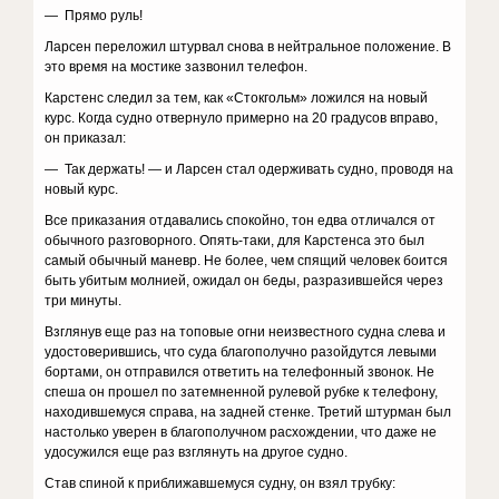
— Прямо руль!
Ларсен переложил штурвал снова в нейтральное положение. В
это время на мостике зазвонил телефон.
Карстенс следил за тем, как «Стокгольм» ложился на новый
курс. Когда судно отвернуло примерно на 20 градусов вправо,
он приказал:
— Так держать! — и Ларсен стал одерживать судно, проводя на
новый курс.
Все приказания отдавались спокойно, тон едва отличался от
обычного разговорного. Опять-таки, для Карстенса это был
самый обычный маневр. Не более, чем спящий человек боится
быть убитым молнией, ожидал он беды, разразившейся через
три минуты.
Взглянув еще раз на топовые огни неизвестного судна слева и
удостоверившись, что суда благополучно разойдутся левыми
бортами, он отправился ответить на телефонный звонок. Не
спеша он прошел по затемненной рулевой рубке к телефону,
находившемуся справа, на задней стенке. Третий штурман был
настолько уверен в благополучном расхождении, что даже не
удосужился еще раз взглянуть на другое судно.
Став спиной к приближавшемуся судну, он взял трубку: