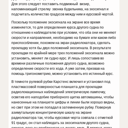
Для этого следует поставить подвижный визир,
напоминающий стрелку звонка будильника, на эхосигнал и
подсчитать количество градусов между ним и курсовой чертой.
Поскольку положение эхосигнала на экране все время
изменяется, то для определения курса другого судна по
отношению к наблюдателю при условии, что оба они не меняют
скорости и направления, необходимо на бумаге или каком-либо
приспособлении, похожем на экран радиолокатора, сделать
прокладку хотя бы двух положений эхосигнала. В результате
прокладки по крайней мере трех положений эхосигнала можно
установить, меняет ли судно курс. И лишь сопоставив во
времени различные положения другого судна, возможно
определение скорости его хода. А уже затем, призвав на
помощь тригонометрию, можно установить его истинный курс.
В темноте рулевой рубки Карстенс включил и установил под
пластмассовой поверхностью планшета для прокладки
радиолокационных наблюдений электрическую лампочку,
осветив его наподобие приборного щитка автомашины, чтобы
нанесенные на планшете цифры и линии были хорошо видны,
но свет при этом не попадал в затемненную рубку. Повернув
азимутальную концентрическую шкалу на экране
радиолокатора так, чтобы курсовая черта совпала с отметкой
91 градус, он стал наблюдать за эхосигналом другого судна,