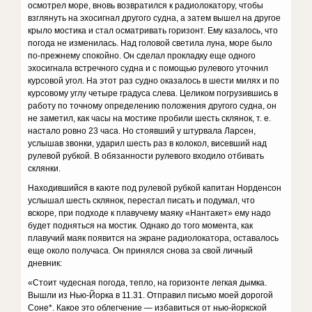
осмотрел море, вновь возвратился к радиолокатору, чтобы
взглянуть на эхосигнал другого судна, а затем вышел на другое
крыло мостика и стал осматривать горизонт. Ему казалось, что
погода не изменилась. Над головой светила луна, море было
по-прежнему спокойно. Он сделал прокладку еще одного
эхосигнала встречного судна и с помощью рулевого уточнил
курсовой угол. На этот раз судно оказалось в шести милях и по
курсовому углу четыре градуса слева. Целиком погрузившись в
работу по точному определению положения другого судна, он
не заметил, как часы на мостике пробили шесть склянок, т. е.
настало ровно 23 часа. Но стоявший у штурвала Ларсен,
услышав звонки, ударил шесть раз в колокол, висевший над
рулевой рубкой. В обязанности рулевого входило отбивать
склянки.
Находившийся в каюте под рулевой рубкой капитан Норденсон
услышал шесть склянок, перестал писать и подумал, что
вскоре, при подходе к плавучему маяку «Нантакет» ему надо
будет подняться на мостик. Однако до того момента, как
плавучий маяк появится на экране радиолокатора, оставалось
еще около получаса. Он принялся снова за свой личный
дневник:
«Стоит чудесная погода, тепло, на горизонте легкая дымка.
Вышли из Нью-Йорка в 11.31. Отправил письмо моей дорогой
Соне*. Какое это облегчение — избавиться от нью-йоркской