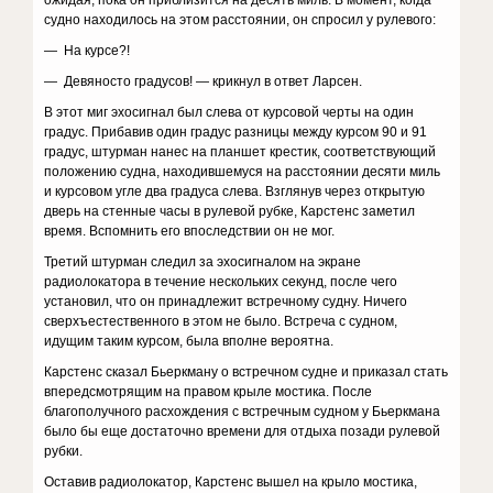
ожидая, пока он приблизится на десять миль. В момент, когда
судно находилось на этом расстоянии, он спросил у рулевого:
— На курсе?!
— Девяносто градусов! — крикнул в ответ Ларсен.
В этот миг эхосигнал был слева от курсовой черты на один
градус. Прибавив один градус разницы между курсом 90 и 91
градус, штурман нанес на планшет крестик, соответствующий
положению судна, находившемуся на расстоянии десяти миль
и курсовом угле два градуса слева. Взглянув через открытую
дверь на стенные часы в рулевой рубке, Карстенс заметил
время. Вспомнить его впоследствии он не мог.
Третий штурман следил за эхосигналом на экране
радиолокатора в течение нескольких секунд, после чего
установил, что он принадлежит встречному судну. Ничего
сверхъестественного в этом не было. Встреча с судном,
идущим таким курсом, была вполне вероятна.
Карстенс сказал Бьеркману о встречном судне и приказал стать
впередсмотрящим на правом крыле мостика. После
благополучного расхождения с встречным судном у Бьеркмана
было бы еще достаточно времени для отдыха позади рулевой
рубки.
Оставив радиолокатор, Карстенс вышел на крыло мостика,