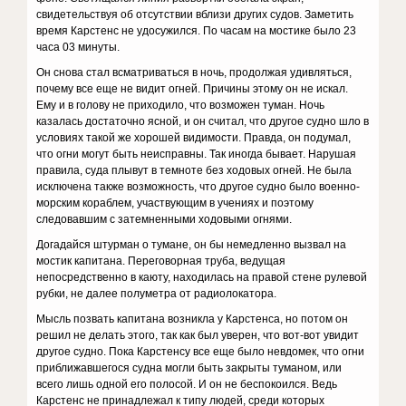
свидетельствуя об отсутствии вблизи других судов. Заметить
время Карстенс не удосужился. По часам на мостике было 23
часа 03 минуты.
Он снова стал всматриваться в ночь, продолжая удивляться,
почему все еще не видит огней. Причины этому он не искал.
Ему и в голову не приходило, что возможен туман. Ночь
казалась достаточно ясной, и он считал, что другое судно шло в
условиях такой же хорошей видимости. Правда, он подумал,
что огни могут быть неисправны. Так иногда бывает. Нарушая
правила, суда плывут в темноте без ходовых огней. Не была
исключена также возможность, что другое судно было военно-
морским кораблем, участвующим в учениях и поэтому
следовавшим с затемненными ходовыми огнями.
Догадайся штурман о тумане, он бы немедленно вызвал на
мостик капитана. Переговорная труба, ведущая
непосредственно в каюту, находилась на правой стене рулевой
рубки, не далее полуметра от радиолокатора.
Мысль позвать капитана возникла у Карстенса, но потом он
решил не делать этого, так как был уверен, что вот-вот увидит
другое судно. Пока Карстенсу все еще было невдомек, что огни
приближавшегося судна могли быть закрыты туманом, или
всего лишь одной его полосой. И он не беспокоился. Ведь
Карстенс не принадлежал к типу людей, среди которых