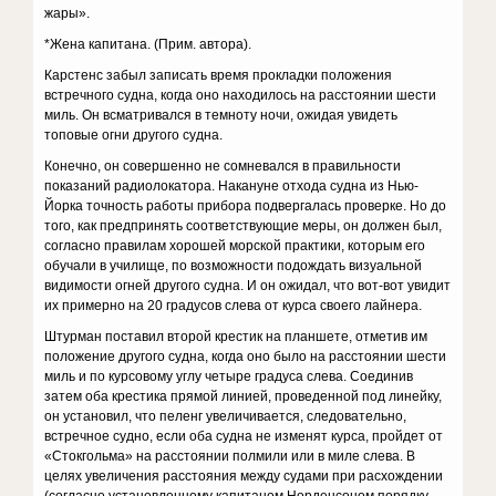
жары».
*Жена капитана. (Прим. автора).
Карстенс забыл записать время прокладки положения
встречного судна, когда оно находилось на расстоянии шести
миль. Он всматривался в темноту ночи, ожидая увидеть
топовые огни другого судна.
Конечно, он совершенно не сомневался в правильности
показаний радиолокатора. Накануне отхода судна из Нью-
Йорка точность работы прибора подвергалась проверке. Но до
того, как предпринять соответствующие меры, он должен был,
согласно правилам хорошей морской практики, которым его
обучали в училище, по возможности подождать визуальной
видимости огней другого судна. И он ожидал, что вот-вот увидит
их примерно на 20 градусов слева от курса своего лайнера.
Штурман поставил второй крестик на планшете, отметив им
положение другого судна, когда оно было на расстоянии шести
миль и по курсовому углу четыре градуса слева. Соединив
затем оба крестика прямой линией, проведенной под линейку,
он установил, что пеленг увеличивается, следовательно,
встречное судно, если оба судна не изменят курса, пройдет от
«Стокгольма» на расстоянии полмили или в миле слева. В
целях увеличения расстояния между судами при расхождении