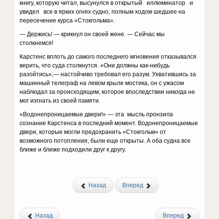
книгу, которую читал, высунулся в открытый иллюминатор и
увидел все в ярких огнях судно, полным ходом шедшее на
пересечение курса «Стокгольма».
— Держись! — крикнул он своей жене. — Сейчас мы
столкнемся!
Карстенс вплоть до самого последнего мгновения отказывался
верить, что суда столкнутся. «Они должны как-нибудь
разойтись»,— настойчиво требовал его разум. Ухватившись за
машинный телеграф на левом крыле мостика, он с ужасом
наблюдал за происходящим, которое впоследствии никогда не
мог изгнать из своей памяти.
«Водонепроницаемые двери!» — эта мысль пронзила
сознание Карстенса в последний момент. Водонепроницаемые
двери, которые могли предохранить «Стокгольм» от
возможного потопления, были еще открыты. А оба судна все
ближе и ближе подходили друг к другу.
Назад
Вперед
Назад
Вперед