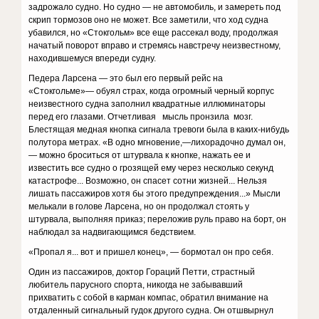
задрожало судно. Но судно — не автомобиль, и замереть под
скрип тормозов оно не может. Все заметили, что ход судна
убавился, но «Стокгольм» все еще рассекал воду, продолжая
начатый поворот вправо и стремясь навстречу неизвестному,
находившемуся впереди судну.
Педера Ларсена — это был его первый рейс на
«Стокгольме»— обуял страх, когда огромный черный корпус
неизвестного судна заполнил квадратные иллюминаторы
перед его глазами. Отчетливая мысль пронзила мозг.
Блестящая медная кнопка сигнала тревоги была в каких-нибудь
полутора метрах. «В одно мгновение,—лихорадочно думал он,
— можно броситься от штурвала к кнопке, нажать ее и
известить все судно о грозящей ему через несколько секунд
катастрофе... Возможно, он спасет сотни жизней... Нельзя
лишать пассажиров хотя бы этого предупреждения...» Мысли
мелькали в голове Ларсена, но он продолжал стоять у
штурвала, выполняя приказ; переложив руль право на борт, он
наблюдал за надвигающимся бедствием.
«Пропал я... вот и пришел конец», — бормотал он про себя.
Один из пассажиров, доктор Гораций Петти, страстный
любитель парусного спорта, никогда не забывавший
прихватить с собой в карман компас, обратил внимание на
отдаленный сигнальный гудок другого судна. Он отшвырнул