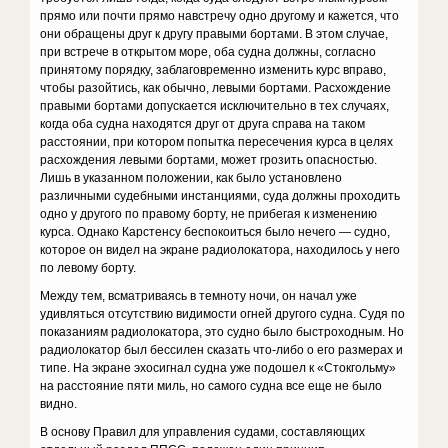
прямо или почти прямо навстречу одно другому и кажется, что
они обращены друг к другу правыми бортами. В этом случае,
при встрече в открытом море, оба судна должны, согласно
принятому порядку, заблаговременно изменить курс вправо,
чтобы разойтись, как обычно, левыми бортами. Расхождение
правыми бортами допускается исключительно в тех случаях,
когда оба судна находятся друг от друга справа на таком
расстоянии, при котором попытка пересечения курса в целях
расхождения левыми бортами, может грозить опасностью.
Лишь в указанном положении, как было установлено
различными судебными инстанциями, суда должны проходить
одно у другого по правому борту, не прибегая к изменению
курса. Однако Карстенсу беспокоиться было нечего — судно,
которое он видел на экране радиолокатора, находилось у него
по левому борту.
Между тем, всматриваясь в темноту ночи, он начал уже
удивляться отсутствию видимости огней другого судна. Судя по
показаниям радиолокатора, это судно было быстроходным. Но
радиолокатор был бессилен сказать что-либо о его размерах и
типе. На экране эхосигнал судна уже подошел к «Стокгольму»
на расстояние пяти миль, но самого судна все еще не было
видно.
В основу Правил для управления судами, составляющих