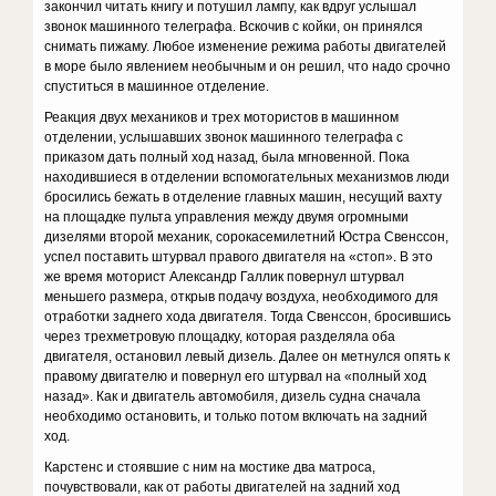
закончил читать книгу и потушил лампу, как вдруг услышал
звонок машинного телеграфа. Вскочив с койки, он принялся
снимать пижаму. Любое изменение режима работы двигателей
в море было явлением необычным и он решил, что надо срочно
спуститься в машинное отделение.
Реакция двух механиков и трех мотористов в машинном
отделении, услышавших звонок машинного телеграфа с
приказом дать полный ход назад, была мгновенной. Пока
находившиеся в отделении вспомогательных механизмов люди
бросились бежать в отделение главных машин, несущий вахту
на площадке пульта управления между двумя огромными
дизелями второй механик, сорокасемилетний Юстра Свенссон,
успел поставить штурвал правого двигателя на «стоп». В это
же время моторист Александр Галлик повернул штурвал
меньшего размера, открыв подачу воздуха, необходимого для
отработки заднего хода двигателя. Тогда Свенссон, бросившись
через трехметровую площадку, которая разделяла оба
двигателя, остановил левый дизель. Далее он метнулся опять к
правому двигателю и повернул его штурвал на «полный ход
назад». Как и двигатель автомобиля, дизель судна сначала
необходимо остановить, и только потом включать на задний
ход.
Карстенс и стоявшие с ним на мостике два матроса,
почувствовали, как от работы двигателей на задний ход