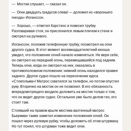
— Мостик слушает, — сказал он.
— Огни двадцать градусов слева! — доложил из «вороньего
гнезда» Иоганссон.
— Хорошо, — ответил Карстенс и повесил трубку.
Разговаривая стоя, он прислонился левым плечом к стене и
смотрел на рулевого.
Иоганссон, положив телефонную трубку, посмотрел на огни
другого судна. В этот момент восемнадцатилетний юноша
увидел, что положение огней начало изменяться. Не веря себе,
он смотрел на передний огонь, перемещавшийся под задним.
Теперь огни, когда он смотрел на них, оказались в
противоположном положении: нижний огонь находился правее
заднего. Другое судно пошло на пересечение курса
«Стокгольма»! Матрос схватился за телефон, но потом опустил
руку. Вторично на мостик он не позвонил. В его обязанность
впередсмотрящего входило доложить на мостик только о том,
что он видит другое судно. Остальное уже было делом тех, кто
стоит там.
Стоявший на правом крыле мостика вахтенный матрос
Бьеркман также заметил изменение положения огней. Он
пошел через рулевую рубку, чтобы доложить об этом штурману.
Но тут понял, что штурман тоже видит огни.