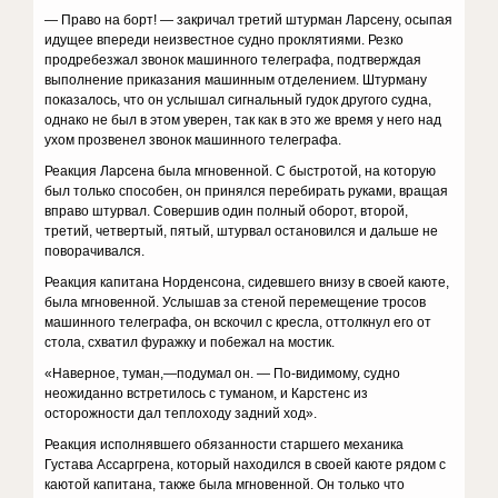
— Право на борт! — закричал третий штурман Ларсену, осыпая
идущее впереди неизвестное судно проклятиями. Резко
продребезжал звонок машинного телеграфа, подтверждая
выполнение приказания машинным отделением. Штурману
показалось, что он услышал сигнальный гудок другого судна,
однако не был в этом уверен, так как в это же время у него над
ухом прозвенел звонок машинного телеграфа.
Реакция Ларсена была мгновенной. С быстротой, на которую
был только способен, он принялся перебирать руками, вращая
вправо штурвал. Совершив один полный оборот, второй,
третий, четвертый, пятый, штурвал остановился и дальше не
поворачивался.
Реакция капитана Норденсона, сидевшего внизу в своей каюте,
была мгновенной. Услышав за стеной перемещение тросов
машинного телеграфа, он вскочил с кресла, оттолкнул его от
стола, схватил фуражку и побежал на мостик.
«Наверное, туман,—подумал он. — По-видимому, судно
неожиданно встретилось с туманом, и Карстенс из
осторожности дал теплоходу задний ход».
Реакция исполнявшего обязанности старшего механика
Густава Ассаргрена, который находился в своей каюте рядом с
каютой капитана, также была мгновенной. Он только что