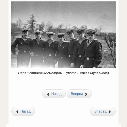
Перед строевым смотром...
(фото Сергея Муравьёва)
Назад
Вперед
Назад
Вперед