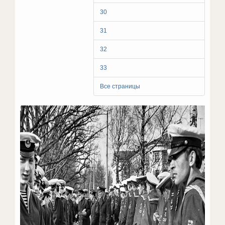
30
31
32
33
Все страницы