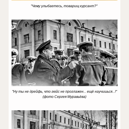
"Чему улыбаетесь, товарищ курсант?"
"Ну ты не дрейфь, что гюйс не проглажен... ещё научишься...!"
(фото Сергея Муравьёва)