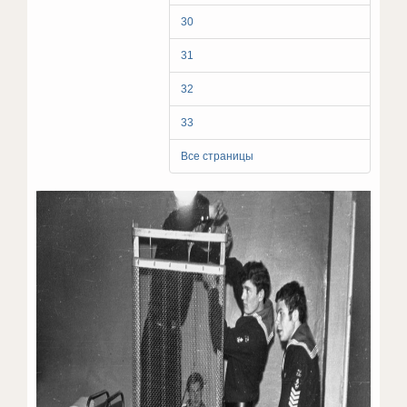
30
31
32
33
Все страницы