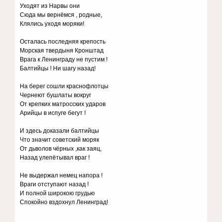
Уходят из Нарвы они
Сюда мы вернёмся , родные,
Клялись уходя моряки!
Осталась последняя крепость
Морская твердыня Кронштад
Врага к Ленинграду не пустим !
Балтийцы ! Ни шагу назад!
На берег сошли краснофлотцы
Чернеют бушлаты вокруг
От крепких матросских ударов
Арийцы в испуге бегут !
И здесь доказали балтийцы
Что значит советский моряк
От дьволов чёрных ,как заяц,
Назад улепётывал враг !
Не выдержал немец напора !
Враги отступают назад !
И полной широкою грудью
Спокойно вздохнул Ленинград!