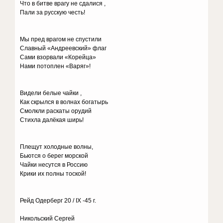
Что в битве врагу не сдалися ,
Пали за русскую честь!
Мы пред врагом не спустили
Славный «Андреевский» флаг
Сами взорвали «Корейца»
Нами потоплен «Варяг»!
Видели белые чайки ,
Как скрылся в волнах богатырь
Смолкли раскаты орудий
Стихла далёкая ширь!
Плещут холодные волны,
Бьются о берег морской
Чайки несутся в Россию
Крики их полны тоской!
Рейд Одерберг 20 / IХ -45 г.
Никольский Сергей