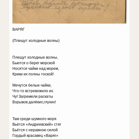
ВАРЯГ
(Плещут холодные волны)
Плещут холодные волны,
Бьются о берег морской
Носятся чайки над морем,
Крики их полны тоской!
Мечутся белые чайки,
Что-то встревожило их.
Чу! Загремели раскаты
Взрывов далёких,глухих!
Там среди шумного моря
Вьётся «Андреевский» стяг
Бьётся с неравною силой
Гордый красавец «Варяг»