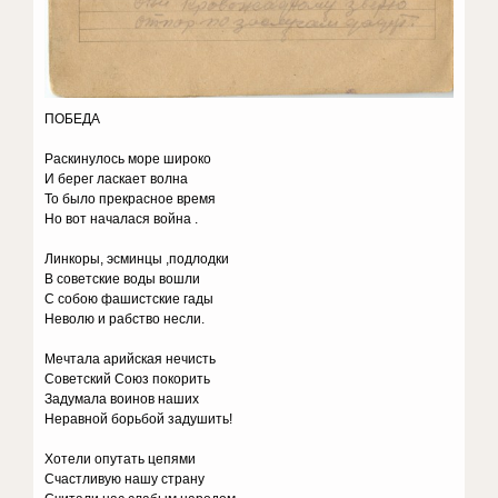
ПОБЕДА
Раскинулось море широко
И берег ласкает волна
То было прекрасное время
Но вот началася война .
Линкоры, эсминцы ,подлодки
В советские воды вошли
С собою фашистские гады
Неволю и рабство несли.
Мечтала арийская нечисть
Советский Союз покорить
Задумала воинов наших
Неравной борьбой задушить!
Хотели опутать цепями
Счастливую нашу страну