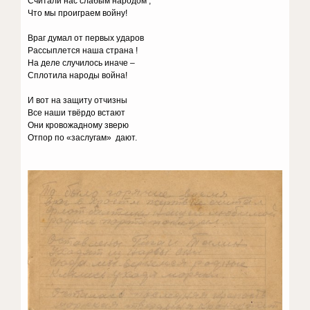
Считали нас слабым народом ,
Что мы проиграем войну!
Враг думал от первых ударов
Рассыплется наша страна !
На деле случилось иначе –
Сплотила народы война!
И вот на защиту отчизны
Все наши твёрдо встают
Они кровожадному зверю
Отпор по «заслугам» дают.