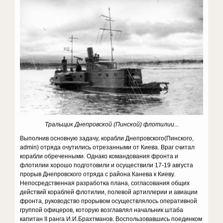
Тральщик Днепровской (Пинской) флотилии...
Выполнив основную задачу, корабли Днепровского(Пинского,
admin) отряда очутились отрезанными от Киева. Враг считал
корабли обреченными. Однако командования фронта и
флотилии хорошо подготовили и осуществили 17-19 августа
прорыв Днепровского отряда с района Канева к Киеву.
Непосредственная разработка плана, согласования общих
действий кораблей флотилии, полевой артиллерии и авиации
фронта, руководство прорывом осуществлялось оперативной
группой офицеров, которую возглавлял начальник штаба
капитан ІІ ранга И.И.Брахтманов. Воспользовавшись поединком