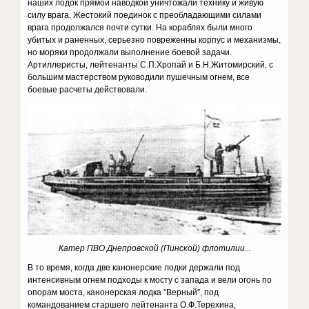
наших лодок прямой наводкой уничтожали технику и живую
силу врага. Жестокий поединок с преобладающими силами
врага продолжался почти сутки. На кораблях были много
убитых и раненных, серьезно повреженны корпус и механизмы,
но моряки продолжали выполнение боевой задачи.
Артиллеристы, лейтенанты С.П.Хропай и Б.Н.Житомирский, с
большим мастерством руководили пушечным огнем, все
боевые расчеты действовали.
Катер ПВО Днепровской (Пинской) флотилии...
В то время, когда две канонерские лодки держали под
интенсивным огнем подходы к мосту с запада и вели огонь по
опорам моста, канонерская лодка "Верный", под
командованием старшего лейтенанта О.Ф.Терехина,