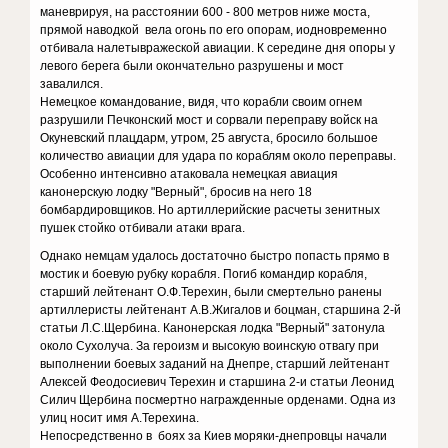
маневрируя, на расстоянии 600 - 800 метров ниже моста,
прямой наводкой вела огонь по его опорам, иодновременно
отбивала налетывражеской авиации. К середине дня опоры у
левого берега были окончательно разрушены и мост
завалился.
Немецкое командование, видя, что корабли своим огнем
разрушили Печконский мост и сорвали переправу войск на
Окуневский плацдарм, утром, 25 августа, бросило большое
количество авиации для удара по кораблям около переправы.
Особенно интенсивно атаковала немецкая авиация
канонерскую лодку "Верный", бросив на него 18
бомбардировщиков. Но артиллерийские расчеты зенитных
пушек стойко отбивали атаки врага.
Однако немцам удалось достаточно быстро попасть прямо в
мостик и боевую рубку корабля. Погиб командир корабля,
старший лейтенант О.Ф.Терехин, были смертельно ранены
артиллеристы лейтенант А.В.Жигалов и боцман, старшина 2-й
статьи Л.С.Щербина. Канонерская лодка "Верный" затонула
около Сухолуча. За героизм и высокую воинскую отвагу при
выполнении боевых заданий на Днепре, старший лейтенант
Алексей Феодосиевич Терехин и старшина 2-и статьи Леонид
Силич Щербина посмертно награжденные орденами. Одна из
улиц носит имя А.Терехина.
Непосредственно в боях за Киев моряки-днепровцы начали