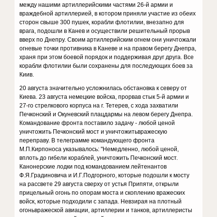
между нашими артиллерийскими частями 26-й армии и
враждебной артиллерией, в котором приняли участие из обеих
сторон свыше 300 пушек, корабли флотилии, внезапно для
врага, подошли в Канев и осуществили решительный прорыв
вверх по Днепру. Своим артиллерийским огнем они уничтожали
огневые точки противника в Каневе и на правом берегу Днепра,
храня при этом боевой порядок и поддерживая друг друга. Все
корабли флотилии были сохранены для последующих боев за
Киив.
20 августа значительно усложнилась обстановка к северу от
Киева. 23 августа немецкие войска, прорвав стык 5-й армии и
27-го стрелкового корпуса на г. Тетерев, с хода захватили
Печконский и Окуневский плацдармы на левом берегу Днепра.
Командование фронта поставило задачу - любой ценой
уничтожить Печконский мост и уничтожитьвражескую
переправу. В телеграмме командующего фронта
М.П.Кирпоноса указывалось: "Немедленно, любой ценой,
вплоть до гибели кораблей, уничтожить Печконский мост.
Канонерские лодки под командованием лейтенантов
Ф.Я.Градиновича и И.Г.Подгорного, которые подошли к мосту
на рассвете 29 августа сверху от устья Припяти, открыли
прицельный огонь по опорам моста и скоплению вражеских
войск, которые подходили с запада. Невзирая на плотный
огоньвражеской авиации, артиллерии и танков, артиллеристы