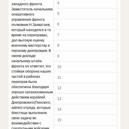
4
западного фронта.
Заместитель начальника
5
оперативного
управления фронта
6
полковник Н.Захватаев,
который находился в то
7
время на переправах,
дал высокую оценку
военному мастерству и
8
героизму днипровцев. В
своем докладе
9
начальнику штаба
фронта он отметил, что
10
стойкая оборона наших
частей в районах
11
переправ была
обеспечена благодаря
12
хорошо организованным
действиям кораблей
13
Днепровского(Пинского,
admin) отряда, которые
14
блестяще выполнили
свою задачу во
15
взаимодействии с
сухопутными войсками,