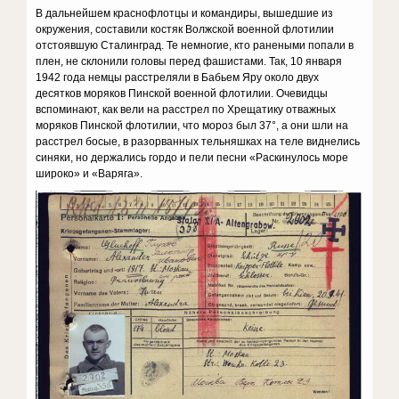
В дальнейшем краснофлотцы и командиры, вышедшие из
окружения, составили костяк Волжской военной флотилии
отстоявшую Сталинград. Те немногие, кто ранеными попали в
плен, не склонили головы перед фашистами. Так, 10 января
1942 года немцы расстреляли в Бабьем Яру около двух
десятков моряков Пинской военной флотилии. Очевидцы
вспоминают, как вели на расстрел по Хрещатику отважных
моряков Пинской флотилии, что мороз был 37°, а они шли на
расстрел босые, в разорванных тельняшках на теле виднелись
синяки, но держались гордо и пели песни «Раскинулось море
широко» и «Варяга».