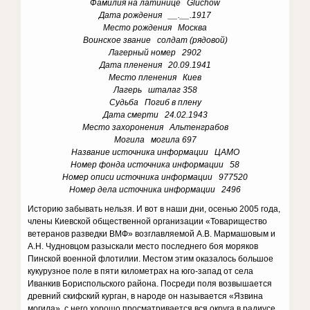
Фамилия на латинице Gluchow
Дата рождения __.__.1917
Место рождения Москва
Воинское звание солдат (рядовой)
Лагерный номер 2902
Дата пленения 20.09.1941
Место пленения Киев
Лагерь шталаг 358
Судьба Погиб в плену
Дата смерти 24.02.1943
Место захоронения Альтенграбов
Могила могила 697
Название источника информации ЦАМО
Номер фонда источника информации 58
Номер описи источника информации 977520
Номер дела источника информации 2496
Историю забывать нельзя. И вот в наши дни, осенью 2005 года,
члены Киевской общественной организации «Товарищество
ветеранов разведки ВМФ» возглавляемой А.В. Мармашовым и
А.Н. Чудновцом разыскали место последнего боя моряков
Пинской военной флотилии. Местом этим оказалось большое
кукурузное поле в пяти километрах на юго-запад от села
Иванкив Бориспольского района. Посреди поля возвышается
древний скифский курган, в народе он называется «Язвина
могила», с него хорошо просматривается вся округа в радиусе