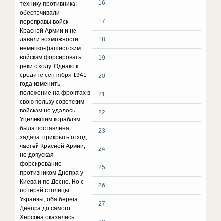
16
технику противника;
обеспечивали
17
переправы войск
Красной Армии и не
давали возможности
18
немецко-фашистским
войскам форсировать
19
реки с ходу. Однако к
средине сентября 1941
20
года изменить
положение на фронтах в
21
свою пользу советским
войскам не удалось.
22
Уцелевшим кораблям
была поставлена
23
задача: прикрыть отход
частей Красной Армии,
24
не допуская
форсирование
25
противником Днепра у
Киева и по Десне. Но с
26
потерей столицы
Украины, оба берега
27
Днепра до самого
Херсона оказались