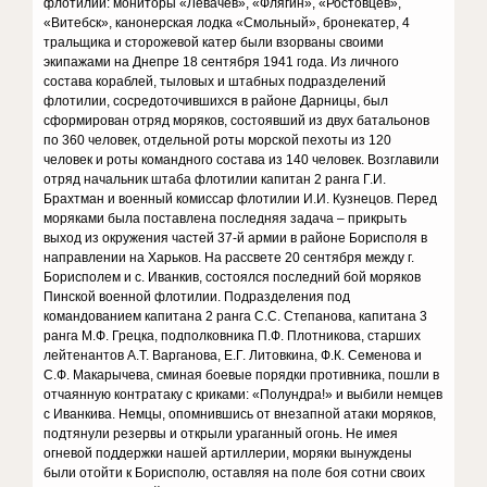
флотилии: мониторы «Левачев», «Флягин», «Ростовцев»,
«Витебск», канонерская лодка «Смольный», бронекатер, 4
тральщика и сторожевой катер были взорваны своими
экипажами на Днепре 18 сентября 1941 года. Из личного
состава кораблей, тыловых и штабных подразделений
флотилии, сосредоточившихся в районе Дарницы, был
сформирован отряд моряков, состоявший из двух батальонов
по 360 человек, отдельной роты морской пехоты из 120
человек и роты командного состава из 140 человек. Возглавили
отряд начальник штаба флотилии капитан 2 ранга Г.И.
Брахтман и военный комиссар флотилии И.И. Кузнецов. Перед
моряками была поставлена последняя задача – прикрыть
выход из окружения частей 37-й армии в районе Борисполя в
направлении на Харьков. На рассвете 20 сентября между г.
Борисполем и с. Иванкив, состоялся последний бой моряков
Пинской военной флотилии. Подразделения под
командованием капитана 2 ранга С.С. Степанова, капитана 3
ранга М.Ф. Грецка, подполковника П.Ф. Плотникова, старших
лейтенантов А.Т. Варганова, Е.Г. Литовкина, Ф.К. Семенова и
С.Ф. Макарычева, сминая боевые порядки противника, пошли в
отчаянную контратаку с криками: «Полундра!» и выбили немцев
с Иванкива. Немцы, опомнившись от внезапной атаки моряков,
подтянули резервы и открыли ураганный огонь. Не имея
огневой поддержки нашей артиллерии, моряки вынуждены
были отойти к Борисполю, оставляя на поле боя сотни своих