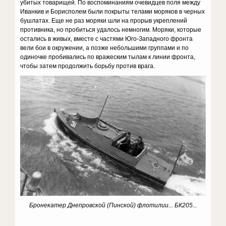
убитых товарищей. По воспоминаниям очевидцев поля между
Иванкив и Бориcполем были покрыты телами моряков в черных
бушлатах. Еще не раз моряки шли на прорыв укреплений
противника, но пробиться удалось немногим. Моряки, которые
остались в живых, вместе с частями Юго-Западного фронта
вели бои в окружении, а позже небольшими группами и по
одиночке пробивались по вражеским тылам к линии фронта,
чтобы затем продолжить борьбу против врага.
Бронекатер Днепровской (Пинской) флотилии... БК205...