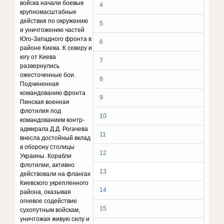
войска начали боевые
4
крупномасштабные
действия по окружению
5
и уничтожению частей
Юго-Западного фронта в
6
районе Киева. К северу и
югу от Киева
7
развернулись
ожесточенные бои.
8
Подчиненная
командованию фронта
9
Пинская военная
флотилия под
10
командованием контр-
адмирала Д.Д. Рогачева
11
внесла достойный вклад
в оборону столицы
12
Украины. Корабли
флотилии, активно
13
действовали на флангах
Киевского укрепленного
14
района, оказывая
огневое содействие
15
сухопутным войскам,
уничтожая живую силу и