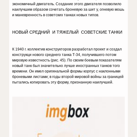
экономичный двигатель. Создание этого двига­теля позволило
наилучшим образом сочетать бро­невую за шит у, огневую мошь
и маневренность в со­ветских танках новых типов.
НОВЫЙ СРЕДНИЙ И ТЯЖЕЛЫЙ СОВЕТСКИЕ ТАНКИ
К 1940 г. коллектив конструкторов разработал проект и создал
кон­струкци нового среднего танка Т-34, получившего потом
мировую из­вестность (рис. 45). По своим боевым показателям
новый танк был зна­чительно лучше иностранных танков того
времени. Он имел оригиналь­ной формы корпус с наклонными
броневыми листами; в годы второй мировой войны за границей
пытались копировать эту форму, признанную наилучшей.