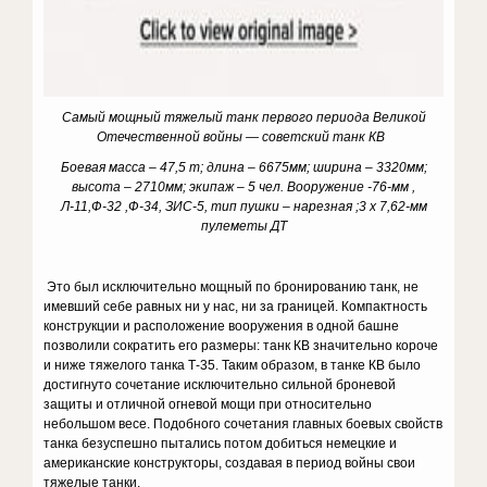
Самый мощный тяжелый танк первого периода Великой
Отечественной войны — советский танк КВ
Боевая масса – 47,5 т; длина – 6675мм; ширина – 3320мм;
высота – 2710мм; экипаж – 5 чел. Вооружение -76-мм ,
Л-11,Ф-32 ,Ф-34, ЗИС-5, тип пушки – нарезная ;3 х 7,62-мм
пулеметы ДТ
Это был исключительно мощный по бронированию танк, не
имевший себе равных ни у нас, ни за границей. Компактность
конструкции и расположение вооружения в одной башне
позволили сократить его размеры: танк КВ значительно короче
и ниже тяжелого танка Т-35. Таким образом, в танке КВ было
достигнуто сочетание исключительно сильной бро­невой
защиты и отличной огневой мощи при относительно
небольшом весе. Подобного сочетания главных боевых свойств
танка безуспешно пытались потом добиться немецкие и
американские конструкторы, созда­вая в период войны свои
тяжелые танки.