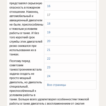
представлял серьезную
16
опасность в пожарном
от­ношении. Наконец,
17
автомобильный и
авиационный двигатели
18
не были, приспособлены
к тяжелым условиям
19
работы в танке. И без
того корот­кий срок
20
службы этих двигателей
резко снижался при
21
использовании их в
танках.
22
Поэтому перед
советским
23
танкостроением встала
задача создать не
24
просто мощный
двигатель, но двигатель
Все страницы
специальный,
приспособленный к
условиям работы в
танке. Больше всего удовлетворял особенностям тяжелой
работы в танке двигатель с воспламенением от сжатия