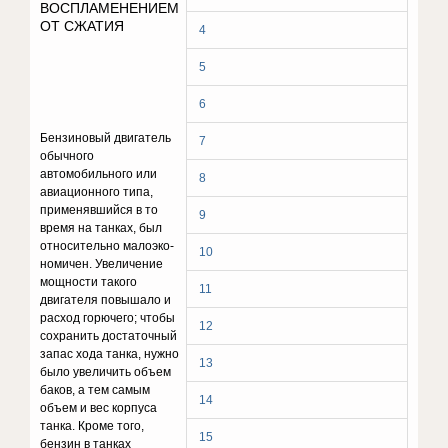
ВОСПЛАМЕНЕНИЕМ
ОТ СЖАТИЯ
4
5
6
Бензиновый двигатель
7
обычного
автомобильного или
8
авиационного типа,
применявшийся в то
9
время на танках, был
относительно малоэко­
10
номичен. Увеличение
мощности такого
11
двигателя повышало и
расход горючего; чтобы
12
сохранить достаточный
запас хода танка, нужно
13
было увеличить объем
баков, а тем самым
14
объем и вес корпуса
танка. Кроме того,
15
бензин в танках