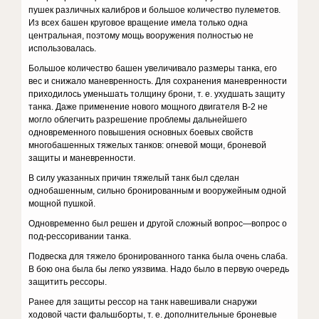
пушек различных калибров и большое коли­чество пулеметов.
Из всех башен круговое вращение имела только одна
центральная, поэтому мощь вооружения полностью не
использо­валась.
Большое количество башен увеличивало размеры танка, его
вес и снижало маневренность. Для сохранения маневренности
приходилось уменьшать толщину брони, т. е. ухудшать защиту
танка. Даже примене­ние нового мощного двигателя В-2 не
могло облегчить разрешение про­блемы дальнейшего
одновременного повышения основных боевых свойств
многобашенных тяжелых танков: огневой мощи, броневой
защиты и маневренности.
В силу указанных причин тяжелый танк был сде­лан
однобашенным, сильно бронированным и вооружейным одной
мощной пушкой.
Одновременно был решен и другой сложный вопрос—вопрос о
под-рессоривании танка.
Подвеска для тяжело бронированного танка была очень слаба.
В бою она была бы легко уязвима. Надо было в первую очередь
защи­тить рессоры.
Ранее для защиты рессор на танк навешивали снаружи
ходовой ча­сти фальшборты, т. е. дополнительные броневые