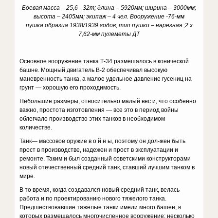
Боевая масса – 25,6 - 32т; длина – 5920мм; ширина – 3000мм;
высота – 2405мм; экипаж – 4 чел. Вооружение -76-мм
пушка образца 1938/1939 годов, тип пушки – нарезная ;2 х
7,62-мм пулеметы ДТ
Основное вооружение танка Т-34 размешалось в конической
башне. Мощный двигатель В-2 обеспечивал высокую
маневренность танка, а ма­лое удельное давление гусениц на
грунт — хорошую его проходимость.
Небольшие размеры, относительно малый вес и, что особенно
важно, простота изготовления — все это в период войны
облегчало производ­ство этих танков в необходимом
количестве.
Танк— массовое оружие в о й н ы, поэтому он дол-жен быть
прост в производстве, надежен и прост в эксплуатации и
ремонте. Таким и был созданный советскими конструкторами
новый отечественный средний танк, ставший лучшим танком в
мире.
В то время, когда создавался новый средний танк, велась
работа и по проектированию нового тяжелого танка.
Предшествовавшие тяже­лые танки имели много башен, в
которых размещалось многочисленное вооружение: несколько