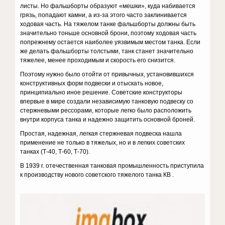
листы. Но фальшборты образуют «мешки», куда набивается
грязь, попадают камни, а из-за этого часто заклинивается
ходовая часть. На тяжелом танке фальшборты должны быть
значительно тоньше основной брони, поэтому ходовая часть
попрежнему остается наиболее уязвимым местом танка. Если
же делать фальшборты толстыми, танк станет значительно
тяжелее, менее проходимым и скорость его снизится.
Поэтому нужно было отойти от привычных, установившихся
кон­структивных форм подвески и отыскать новое,
принципиально иное реше­ние. Советские конструкторы
впервые в мире создали независимую танковую подвеску со
стержневыми рессорами, ко­торые легко было расположить
внутри корпуса танка и надежно защи­тить основной броней.
Простая, надежная, легкая стержневая подвеска нашла
применение не только в тяжелых, но и в легких советских
танках (Т-40, Т-60, Т-70).
В 1939 г. отечественная танковая промышленность приступила
к производству нового советского тяжелого танка КВ .