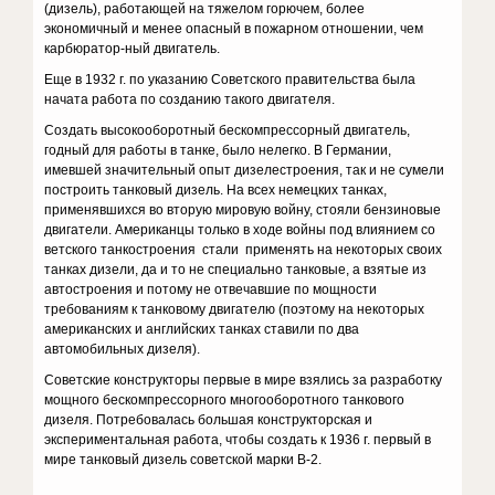
(дизель), работающей на тяжелом горючем, более
экономичный и менее опасный в пожарном отношении, чем
карбюратор-ный двигатель.
Еще в 1932 г. по указанию Советского правительства была
начата работа по созданию такого двигателя.
Создать высокооборотный бескомпрессорный двигатель,
годный для работы в танке, было нелегко. В Германии,
имевшей значительный опыт дизелестроения, так и не сумели
построить танковый дизель. На всех немецких танках,
применявшихся во вторую мировую войну, стояли бен­зиновые
двигатели. Американцы только в ходе войны под влиянием со
ветского танкостроения стали применять на некоторых своих
танках дизели, да и то не специально танковые, а взятые из
автостроения и по­тому не отвечавшие по мощности
требованиям к танковому двигателю (поэтому на некоторых
американских и английских танках ставили по два
автомобильных дизеля).
Советские конструкторы первые в мире взялись за разработку
мощ­ного бескомпрессорного многооборотного танкового
дизеля. Потребова­лась большая конструкторская и
экспериментальная работа, чтобы соз­дать к 1936 г. первый в
мире танковый дизель советской марки В-2.