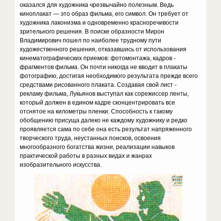
оказался для художника чрезвычайно полезным. Ведь
киноплакат — это образ фильма, его символ. Он требует от
художника лаконизма и одновременно красноречивости
зрительного решения. В поиске образности Мирон
Владимирович пошел по наиболее трудному пути
художественного решения, отказавшись от использования
кинематографических приемов: фотомонтажа, кадров -
фрагментов фильма. Он почти никогда не вводит в плакаты
фотографию, достигая необходимого результата прежде всего
средствами рисованного плаката. Создавая свой лист -
рекламу фильма, Лукьянов выступал как сорежиссер ленты,
который должен в едином кадре сконцентрировать все
отснятое на километры пленки. Способность к такому
обобщению присуща далеко не каждому художнику и редко
проявляется сама по себе она есть результат напряженного
творческого труда, неустанных поисков, освоения
многообразного богатства жизни, реализации навыков
практической работы в разных видах и жанрах
изобразительного искусства.