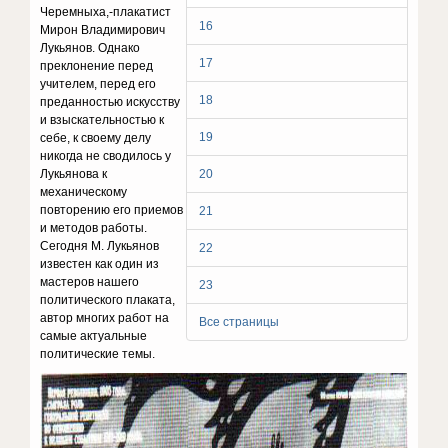
Черемныха,-плакатист
16
Мирон Владимирович
Лукьянов. Однако
17
преклонение перед
учителем, перед его
18
преданностью искусству
и взыскательностью к
19
себе, к своему делу
никогда не сводилось у
Лукьянова к
20
механическому
повторению его приемов
21
и методов работы.
Сегодня М. Лукьянов
22
известен как один из
мастеров нашего
23
политического плаката,
автор многих работ на
Все страницы
самые актуальные
политические темы.