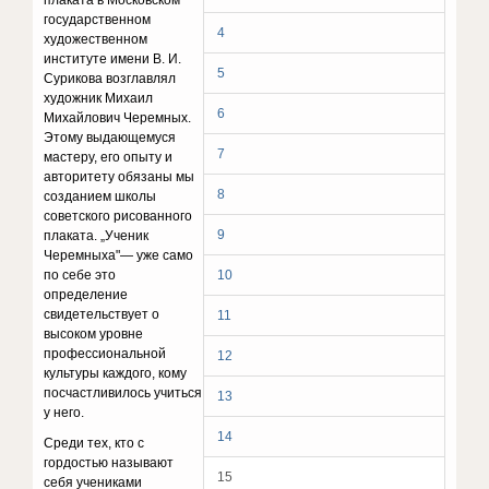
плаката в Московском
государственном
4
художественном
институте имени В. И.
5
Сурикова возглавлял
художник Михаил
6
Михайлович Черемных.
Этому выдающемуся
7
мастеру, его опыту и
авторитету обязаны мы
8
созданием школы
советского рисованного
9
плаката. „Ученик
Черемныха"— уже само
по себе это
10
определение
свидетельствует о
11
высоком уровне
профессиональной
12
культуры каждого, кому
посчастливилось учиться
13
у него.
14
Среди тех, кто с
гордостью называют
15
себя учениками