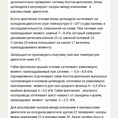
дополнительно проверяют затяжку болтов крепления, блока
цилиндров и регулируют зазоры между клапанами и
коромыслами двигателя.
Болты крепления головки блока цилиндров затягивают на
холодном двигателе (при температуре 0—25^) в два приема, в
последовательности, показанной на схеме. При затяжке гаек
прикладывают момент, равный 7—9 кГм, который замеряют
динамометрическим ключом 15 со сменной головкой 14.
Стрелка 16 ключа показывает на шкале 17 величину
прикладываемого момента.
Запрещается производить подтяжку гаек при температуре
двигателя ниже 0°C.
Гайки крепления крышки головки затягивают равномерно,
момент, прикладываемый при затяжке, — 0,5—0,6 кГм.
Одновременно подтягивают гайки болтов крепления выпускных
газопроводов к головкам цилиндров, затягивая их равномерно
приложением момента для гаек среднего фланца 4—4,5 кГм и
крайних фланцев 3—3,5 кГм. Гайки крепления , впускного
газопровода затягивают крест-накрест от середины к краям,
прикладывая момент затяжки 2—2,5 кГм.
Для регулировки зазоров между клапанами и коромыслами
двигателя на холодном двигателе щупом 22 проверяют зазоры
между клапанами 21 и коромыслами 20. Зазор должен быть в