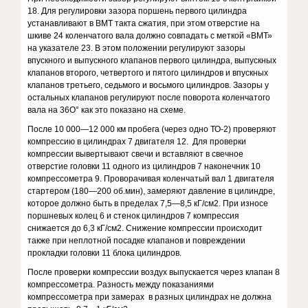
18. Для регулировки зазора поршень первого цилиндра
устанавливают в ВМТ такта сжатия, при этом отверстие на
шкиве 24 коленчатого вала должно совпадать с меткой «ВМТ»
на указателе 23. В этом положении регулируют зазоры
впускного и выпускного клапанов первого цилиндра, выпускных
клапанов второго, четвертого и пятого цилиндров и впускных
клапанов третьего, седьмого и восьмого цилиндров. Зазоры у
остальных клапанов регулируют после поворота коленчатого
вала на 36О° как это показано на схеме.
После 10 000—12 000 км пробега (через одно ТО-2) проверяют
компрессию в цилиндрах 7 двигателя 12. Для проверки
компрессии вывертывают свечи и вставляют в свечное
отверстие головки 11 одного из цилиндров 7 наконечник 10
компрессометра 9. Проворачивая коленчатый вал 1 двигателя
стартером (180—200 об.мин), замеряют давление в цилиндре,
которое должно быть в пределах 7,5—8,5 кГ/см2. При износе
поршневых колец 6 и стенок цилиндров 7 компрессия
снижается до 6,3 кГ/см2. Снижение компрессии происходит
также при неплотной посадке клапанов и повреждении
прокладки головки 11 блока цилиндров.
После проверки компрессии воздух выпускается через клапан 8
компрессометра. Разность между показаниями
компрессометра при замерах в разных цилиндрах не должна