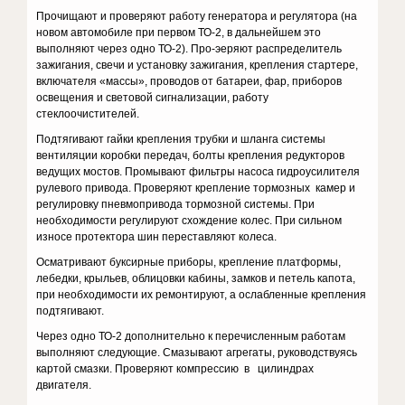
Прочищают и проверяют работу генератора и регулятора (на
новом автомобиле при первом ТО-2, в дальнейшем это
выполняют через одно ТО-2). Про-эеряют распределитель
зажигания, свечи и установку зажигания, крепления стартере,
включателя «массы», проводов от батареи, фар, приборов
освещения и световой сигнализации, работу
стеклоочистителей.
Подтягивают гайки крепления трубки и шланга системы
вентиляции коробки передач, болты крепления редукторов
ведущих мостов. Промывают фильтры насоса гидроусилителя
рулевого привода. Проверяют крепление тормозных камер и
регулировку пневмопривода тормозной системы. При
необходимости регулируют схождение колес. При сильном
износе протектора шин переставляют колеса.
Осматривают буксирные приборы, крепление платформы,
лебедки, крыльев, облицовки кабины, замков и петель капота,
при необходимости их ремонтируют, а ослабленные крепления
подтягивают.
Через одно ТО-2 дополнительно к перечисленным работам
выполняют следующие. Смазывают агрегаты, руководствуясь
картой смазки. Проверяют компрессию в цилиндрах
двигателя.