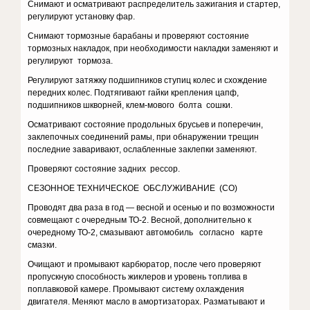
Снимают и осматривают распределитель зажигания и стартер,
регулируют установку фар.
Снимают тормозные барабаны и проверяют состояние
тормозных накладок, при необходимости накладки заменяют и
регулируют тормоза.
Регулируют затяжку подшипников ступиц колес и схождение
передних колес. Подтягивают гайки крепления цапф,
подшипников шкворней, клем-мового болта сошки.
Осматривают состояние продольных брусьев и поперечин,
заклепочных соединений рамы, при обнаружении трещин
последние заваривают, ослабленные заклепки заменяют.
Проверяют состояние задних рессор.
СЕЗОННОЕ ТЕХНИЧЕСКОЕ ОБСЛУЖИВАНИЕ (СО)
Проводят два раза в год — весной и осенью и по возможности
совмещают с очередным ТО-2. Весной, дополнительно к
очередному ТО-2, смазывают автомобиль согласно карте
смазки.
Очищают и промывают карбюратор, после чего проверяют
пропускную способность жиклеров и уровень топлива в
поплавковой камере. Промывают систему охлаждения
двигателя. Меняют масло в амортизаторах. Разматывают и