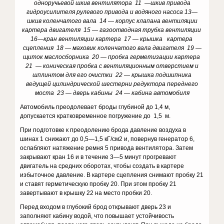
одноручьевой шкив вентилятора 11 —шкив привода
гидроусилителя рулевого привода и водяного насоса 13—
шкив коленчатого вала 14 — корпус клапана вентиляции
картера двигателя 15 — газоотводная трубка вентиляции
16—кран вентиляции картера 17 — крышка картера
сцепления 18 — маховик коленчатого вала двигателя 19 —
щиток маслосборника 20 — пробка герметизации картера
21 — коническая пробка с вентиляционным отверстием и
шплинтом для его очистки 22 — крышка подшипника
ведущей цилиндрической шестерни редуктора переднего
моста 23 — дверь кабины 24 — кабина автомобиля
Автомобиль преодолевает броды глубиной до 1,4 м,
допускается кратковременное погружение до 1,5 м.
При подготовке к преодолению брода давление воздуха в
шинах 1 снижают до 0,5—1,5 кГ/см2 и, повернув генератор 6,
ослабляют натяжение ремня 5 привода вентилятора. Затем
закрывают кран 16 и в течение 3—5 минут прогревают
двигатель на средних оборотах, чтобы создать в картере
избыточное давление. В картере сцепления снимают пробку 21
и ставят герметическую пробку 20. При этом пробку 21
завертывают в крышку 22 на место пробки 20.
Перед входом в глубокий брод открывают дверь 23 и
заполняют кабину водой, что повышает устойчивость