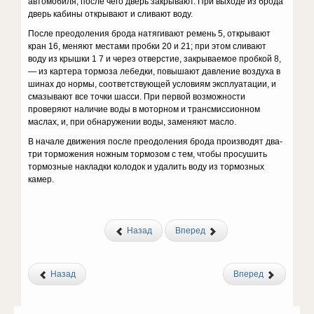
автомобиля, после чего дверь закрывают. При выходе из брода
дверь кабины открывают и сливают воду.
После преодоления брода натягивают ремень 5, открывают
кран 16, меняют местами пробки 20 и 21; при этом сливают
воду из крышки 1 7 и через отверстие, закрываемое пробкой 8,
— из картера тормоза лебедки, повышают давление воздуха в
шинах до нормы, соответствующей условиям эксплуатации, и
смазывают все точки шасси. При первой возможности
проверяют наличие воды в моторном и трансмиссионном
маслах, и, при обнаружении воды, заменяют масло.
В начале движения после преодоления брода производят два-
три торможения ножным тормозом с тем, чтобы просушить
тормозные накладки колодок и удалить воду из тормозных
камер.
Назад
Вперед
Назад
Вперед