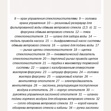
8 — кран управления стеклоочистителями 9 — головка
крана управления 10 — резиновый резервуар для
фильтрованной воды обмыва ветрового стекла (2,5 л) 11 —
форсунка обмыва ветрового стекла 12 — тяга
стеклоочистителя 13 — шланг для забора воды 14 —
педаль привода насоса 15 — диафрагменный насос системы
обмыва ветрового стекла 16 — шланг для подачи воды 17
— рычаг щетки стеклоочистителя 18 — щетка
стеклоочистителя 19 — пневматический двигатель
стеклоочистителя 20 — двуплечий рычаг привода щеток
стеклоочистителя 21 — трубка к манометру тормозной
системы 22 — шарик с калиброванным отверстием-
жиклером форсунки 23 — штуцер форсунки 24 — головка
жиклера форсунки 25 — шариковый клапан 26 —
вентилятор отопителя 27 — электродвигатель
вентилятора 28 — заслонка, регулирующая поступление
воздуха в отопитель 29 — корпус отопителя 30 —
рукоятка управления заслонкой отопителя 31 — шланги
подачи горячего воздуха для обогрева ветрового стекла 32
— сопло обогрева ветрового стекла 33 — короб канала
обогрева ветрового стекла и кабины 34 — ручка заслонки