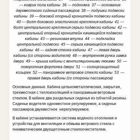
— коврик пола кабины 36 — подножка 37 — основание
двухместного сиденья пассажиров 38 — подушки подвески
кабины 39 — боковой опорный кронштейн подвески кабины
40 — болт бокового эластичного крепления кабины 41 —
болт центрального крепления серьги подвески кабины 42 —
центральный опорный кронштейн качающейся подвески
кабины 43 — резиновая втулка 44 — подкладка
центральной подвески 45 — серьга качающейся подвески
кабины 46 — задняя стенка кабины 47 — левая дверь
кабины (со стороны водителя) 48 — внутренняя ручка замка
двери 49 — крыша кабины с вентиляционными люками 50 —
поворотная форточка двери 51 — солнцезащитный
козырек 52 — панорамное ветровое стекло кабины 53 —
правая дверь кабины (со стороны пассажиров)
Основные данные. Кабина цельнометаллическая, закрытая,
трехместная с теплоизоляцией и панорамным ветровым
стеклом. В кабине два раздельных сиденья из губчатой резины.
Сиденье водителя одноместное регулируемое, а сиденье
пассажиров двухместное нерегулируемое.
В кабине устанавливаются система водяного отопления и
устройства для вентиляции и обмыва ветрового стекла с
пневматическим двухщеточным стеклоочистителем.