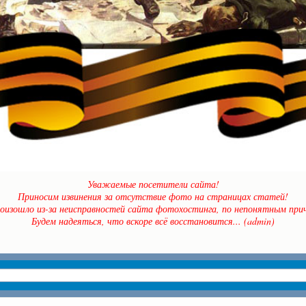
Уважаемые посетители сайта!
Приносим извинения за отсутствие фото на страницах статей!
оизошло из-за неисправностей сайта фотохостинга, по непонятным прич
Будем надеяться, что вскоре всё восстановится... (admin)