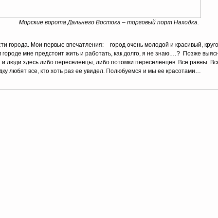
Морские ворота Дальнего Востока – торговый порт Находка.
 города. Мои первые впечатления: - город очень молодой и красивый, круго
 городе мне предстоит жить и работать, как долго, я не знаю.…? Позже выяс
ой и люди здесь либо переселенцы, либо потомки переселенцев. Все равны. В
дку любят все, кто хоть раз ее увидел. Полюбуемся и мы ее красотами…