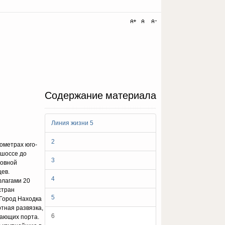
Содержание материала
Линия жизни 5
2
ометрах юго-
 шоссе до
3
новной
цев.
4
флагами 20
стран
5
 Город Находка
тная развязка,
6
зающих порта.