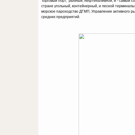
Торговый порт, рыбный, нефтеналивной, и - самый со
стране угольный, контейнерный, и лесной терминалы.
морское пароходство ДГМП, Управление активного ры
средних предприятий.