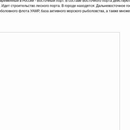
временный в России - Восточный порт. В составе Восточного порта действую
 Идет строительство лесного порта. В городе находятся: Дальневосточное г
боловного флота УАМР, база активного морского рыболовства, а также множе