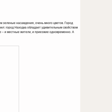
м зеленые насаждения, очень много цветов. Город
нил: город Находка обладает удивительным свойством
се – и местные жители, и приезжие одновременно. А