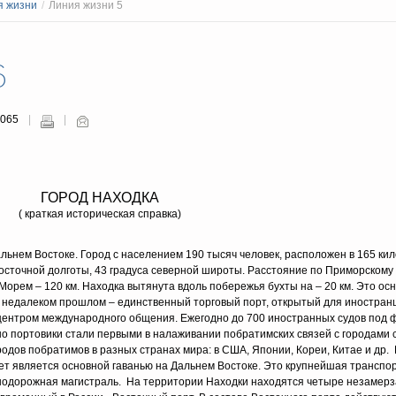
я жизни
/
Линия жизни 5
6
3065
ГОРОД НАХОДКА
( краткая историческая справка)
ьнем Востоке. Город с населением 190 тысяч человек, расположен в 165 кил
восточной долготы, 43 градуса северной широты. Расстояние по Приморскому
 Морем – 120 км. Находка вытянута вдоль побережья бухты на – 20 км. Это ос
 в недалеком прошлом – единственный торговый порт, открытый для иностран
 центром международного общения. Ежегодно до 700 иностранных судов под 
но портовики стали первыми в налаживании побратимских связей с городами 
ородов побратимов в разных странах мира: в США, Японии, Кореи, Китае и др.
ет является основной гаванью на Дальнем Востоке. Это крупнейшая транспор
нодорожная магистраль. На территории Находки находятся четыре незамер