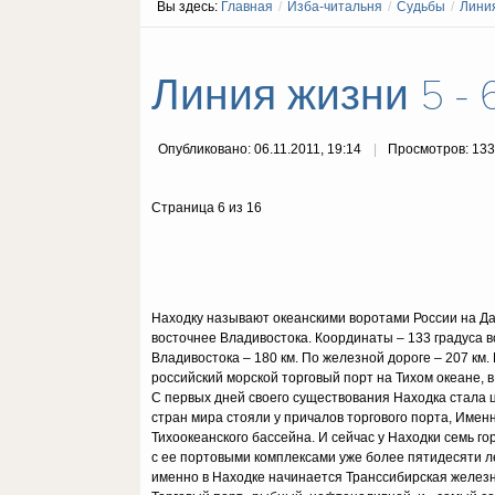
Вы здесь:
Главная
/
Изба-читальня
/
Судьбы
/
Лини
Линия жизни 5 - 
Опубликовано: 06.11.2011, 19:14
Просмотров: 13
Страница 6 из 16
Находку называют океанскими воротами России на Дал
восточнее Владивостока. Координаты – 133 градуса 
Владивостока – 180 км. По железной дороге – 207 км.
российский морской торговый порт на Тихом океане,
С первых дней своего существования Находка стала
стран мира стояли у причалов торгового порта, Имен
Тихоокеанского бассейна. И сейчас у Находки семь г
с ее портовыми комплексами уже более пятидесяти л
именно в Находке начинается Транссибирская желез