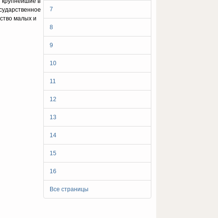
т крупнейшие в
7
осударственное
ство малых и
8
9
10
11
12
13
14
15
16
Все страницы