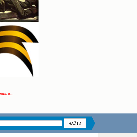
инам...