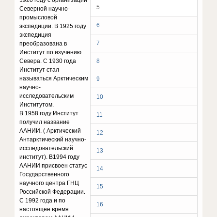
1920 году с организации
5
Северной научно-
промысловой
6
экспедиции. В 1925 году
экспедиция
7
преобразована в
Институт по изучению
Севера. С 1930 года
8
Институт стал
называться Арктическим
9
научно-
исследовательским
10
Институтом.
В 1958 году Институт
11
получил название
ААНИИ. ( Арктический
12
Антарктический научно-
исследовательский
13
институт). В1994 году
ААНИИ присвоен статус
14
Государственного
научного центра ГНЦ
15
Российской Федерации.
С 1992 года и по
16
настоящее время