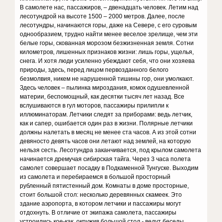
В самолете нас, пассажиров, – двенадцать человек. Летим над
лесотундрой на высоте 1500 – 2000 метров. Далее, после
лесотундры, начинаются горы, даже на Севере, с его суровым
однообразием, трудно найти менее веселое зрелище, чем эти
белые горы, скованная морозом безжизненная земля. Сотни
километров, лишенных признаков жизни: лишь горы, ущелья,
снега. И хотя люди усиленно убеждают себя, что они хозяева
природы, здесь, перед лицом первозданного белого
безмолвия, никем не нарушенной тишины гор, они умолкают.
Здесь человек – пылинка мироздания, комок одушевленной
материи, беспомощный, как десятки тысяч лет назад. Все
вслушиваются в гул моторов, пассажиры прилипли к
иллюминаторам. Летчики следят за приборами: ведь летчик,
как и сапер, ошибается один раз в жизни. Полярные летчики
должны налетать в месяц не менее ста часов. А из этой сотни
девяносто девять часов они летают над землей, на которую
нельзя сесть. Лесотундра заканчивается, под крылом самолета
начинается дремучая сибирская тайга. Через 3 часа полета
самолет совершает посадку в Подкаменной Тунгуске. Выходим
из самолета и перебираемся в большой просторный
рубленный пятистенный дом. Комнаты в доме просторные,
стоит большой стол: несколько деревянных скамеек. Это
здание аэропорта, в котором летчики и пассажиры могут
отдохнуть. В отличие от экипажа самолета, пассажиры
устроились кое-как, окружив большой стол - ведут беседы.