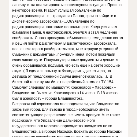
лавочку, стал анализировать сложившуюся ситуацию. Прошло
некоторое время. И вдруг услышал объявление по
радиотрансляции: «… гражданин Панов, срочно зайдите в
диспетчерскую аэровокзала»…Объявление по
радиотрансляции повторили несколько раз. Когда услышал
фамилию Панов, я насторожился, очнулся и стал медленно
соображать. Снова прослушал объявление, немедленно встал
и решил пойти к диспетчеру. В диспетчерской аэровокзала,
после некоторого разбирательства, мне вернули утерянный
бумажник с документами, пожурили меня, потом пожелали
счастливого пути. Получив утерянные документы и деньги, я
очень обрадовался, подумал, что есть еще на свете хорошие
люди. ( Я сделал попытку отблагодарить диспетчера, но
девушка от предложенной суммы денег отказалась…). В
билетной кассе купил билет на рейсовый самолет ТУ-154.
Самолет следовал по маршруту: Красноярск – Хабаровск –
Владивосток. Вылет из Красноярска в 14 часов. В 18 часов я
был в аэропорту – города Владивостока.
В справочной аэровокзала мне подсказали, что Владивосток –
закрытый город. Для въезда в город необходимо иметь
соответствующее разрешение, т.е. иметь пропуск. Мне также
подсказали, что Управление Дальневосточного
государственного морского пароходства находится не во
Владивостоке, а в городе Находке. Доехать до города Находки