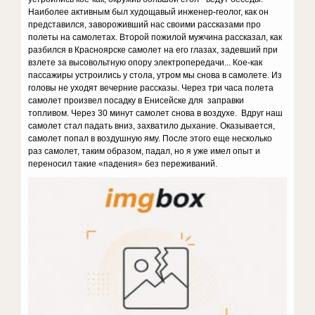
Наиболее активным был худощавый инженер-геолог, как он
представился, завороживший нас своими рассказами про
полеты на самолетах. Второй пожилой мужчина рассказал, как
разбился в Красноярске самолет на его глазах, задевший при
взлете за высовольтную опору электропередачи... Кое-как
пассажиры устроились у стола, утром мы снова в самолете. Из
головы не уходят вечерние рассказы. Через три часа полета
самолет произвел посадку в Енисейске для заправки
топливом. Через 30 минут самолет снова в воздухе. Вдруг наш
самолет стал падать вниз, захватило дыхание. Оказывается,
самолет попал в воздушную яму. После этого еще несколько
раз самолет, таким образом, падал, но я уже имел опыт и
переносил такие «падения» без переживаний.