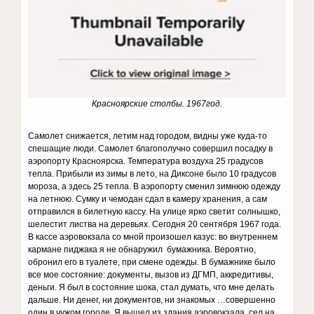
Красноярские столбы. 1967год.
Самолет снижается, летим над городом, видны уже куда-то
спешащие люди. Самолет благополучно совершил посадку в
аэропорту Красноярска. Температура воздуха 25 градусов
тепла. Прибыли из зимы в лето, на Диксоне было 10 градусов
мороза, а здесь 25 тепла. В аэропорту сменил зимнюю одежду
на летнюю. Сумку и чемодан сдал в камеру хранения, а сам
отправился в билетную кассу. На улице ярко светит солнышко,
шелестит листва на деревьях. Сегодня 20 сентября 1967 года.
В кассе аэровокзала со мной произошел казус: во внутреннем
кармане пиджака я не обнаружил бумажника. Вероятно,
обронил его в туалете, при смене одежды. В бумажнике было
все мое состояние: документы, вызов из ДГМП, аккредитивы,
деньги. Я был в состояние шока, стал думать, что мне делать
дальше. Ни денег, ни документов, ни знакомых …совершенно
один в чужом городе. Я вышел из здания аэровокзала, сел на