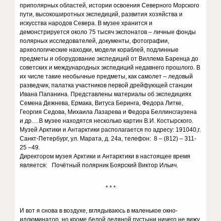
приполярных областей, истории освоения Северного Морского
пути, высокоширотных экспедиций, развития хозяйства и
искусства народов Севера. В музее хранится и
демонстрируется около 75 тысяч экспонатов – личные фонды
полярных исследователей, документы, фотографии,
археологические находки, модели кораблей, подлинные
предметы и оборудование экспедиций от Виллема Баренца до
советских и международных экспедиций недавнего прошлого. В
их числе такие необычные предметы, как самолет – ледовый
разведчик, палатка участников первой дрейфующей станции
Ивана Папанина. Представлены материалы об экспедициях
Семена Дежнева, Ермака, Витуса Беринга, Федора Литке,
Георгия Седова, Михаила Лазарева и Федора Беллинсгаузена
и др.…В музее находятся несколько картин В.И. Костырского.
Музей Арктики и Антарктики располагается по адресу: 191040,г.
Санкт-Петербург, ул. Марата, д. 24а, телефон: 8 – (812) – 311-
25 –49.
Директором музея Арктики и Антарктики в настоящее время
является: Почётный полярник Боярский Виктор Ильич.
* * *
И вот я снова в воздухе, вглядываюсь в маленькое окно-
иллюминатор, но кроме белой ледяной пустыни ничего не вижу.