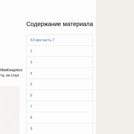
Содержание материала
ХХ век часть 7
2
3
с МакКэндлесс
4
та, он стал
5
6
7
8
9