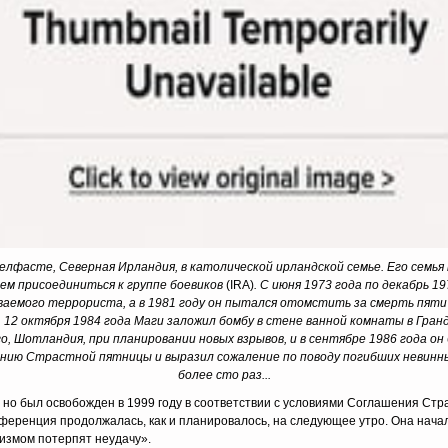
Белфасте, Северная Ирландия, в католической ирландской семье. Его семья 
 чем присоединиться к группе боевиков
(IRA)
. С июня 1973 года по декабрь 1
аемого террориста, а в 1981 году он пытался отомстить за смерть пяти з
12 октября 1984 года Маги заложил бомбу в стене ванной комнаты в Гранд-
го, Шотландия, при планировании новых взрывов, и в сентябре 1986 года о
ению Страстной пятницы и выразил сожаление по поводу погибших невинных
более сто раз...
 но был освобожден в 1999 году в соответствии с условиями Соглашения Стр
нференция продолжалась, как и планировалось, на следующее утро. Она начал
измом потерпят неудачу».