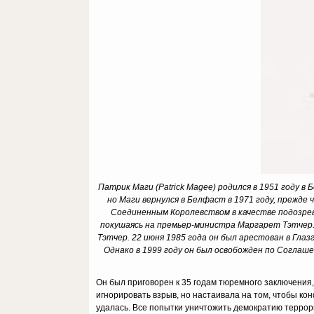
Патрик Маги (Patrick Magee) родился в 1951 году в 
но Маги вернулся в Белфаст в 1971 году, прежде
Соединенным Королевством в качестве подозрев
покушаясь на премьер-министра Маргарет Тэтчер. 
Тэтчер. 22 июня 1985 года он был арестован в Глаз
Однако в 1999 году он был освобожден по Соглаш
Он был приговорен к 35 годам тюремного заключения,
игнорировать взрыв, но настаивала на том, чтобы ко
удалась. Все попытки уничтожить демократию террор