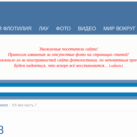
Я ФЛОТИЛИЯ
ЛАУ
ФОТО
ВИДЕО
МИР ВОКРУГ
Уважаемые посетители сайта!
Приносим извинения за отсутствие фото на страницах статей!
оизошло из-за неисправностей сайта фотохостинга, по непонятным прич
Будем надеяться, что вскоре всё восстановится... (admin)
сного
/
ХХ век часть 7
8