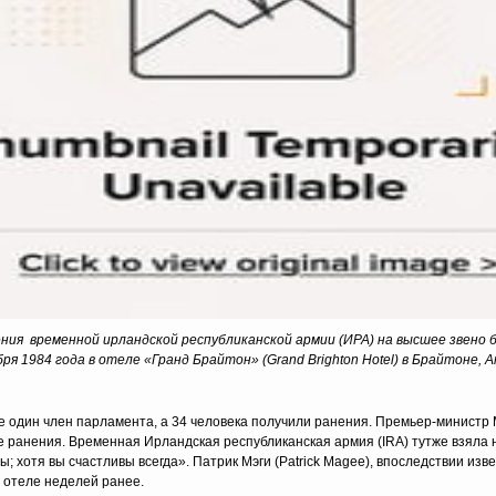
ия временной ирландской республиканской армии (ИРА) на высшее звено
ря 1984 года в отеле «Гранд Брайтон» (
Grand
Brighton
Hotel
) в Брайтоне, А
сле один член парламента, а 34 человека получили ранения. Премьер-министр 
 ранения. Временная Ирландская республиканская армия (IRA) тутже взяла н
ы; хотя вы счастливы всегда». Патрик Мэги (Patrick Magee), впоследствии и
 отеле неделей ранее.