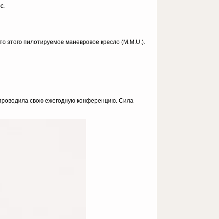
с.
то этого пилотируемое маневровое кресло (М.М.U.).
ия проводила свою ежегодную конференцию. Сила