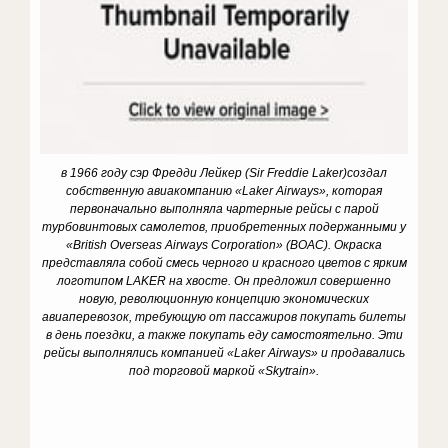
в 1966 году сэр Фредди Лейкер (Sir Freddie Laker)
создал
собственную авиакомпанию «
Laker
Airways
», которая
первоначально выполняла чартерные рейсы с парой
турбовинтовых самолетов, приобретенных подержанными у
«
British
Overseas
Airways
Corporation
» (
BOAC
). Окраска
представляла собой смесь черного и красного цветов с ярким
логотипом LAKER на хвосте. Он предложил совершенно
новую, революционную концепцию экономических
авиаперевозок, требующую от пассажиров покупать билеты
в день поездки, а также покупать еду самостоятельно. Эти
рейсы выполнялись компанией «
Laker
Airways
» и продавались
под торговой маркой «
Skytrain
».