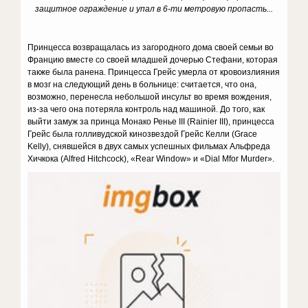
защитное ограждение и упал в 6-ти метровую пропасть...
Принцесса возвращалась из загородного дома своей семьи во
Францию вместе со своей младшей дочерью Стефани, которая
также была ранена. Принцесса Грейс умерла от кровоизлияния
в мозг на следующий день в больнице: считается, что она,
возможно, перенесла небольшой инсульт во время вождения,
из-за чего она потеряла контроль над машиной. До того, как
выйти замуж за принца Монако Ренье III (Rainier III), принцесса
Грейс была голливудской кинозвездой Грейс Келли (Grace
Kelly), снявшейся в двух самых успешных фильмах Альфреда
Хичкока (Alfred Hitchcock), «Rear
Window» и «Dial Mfor Murder».