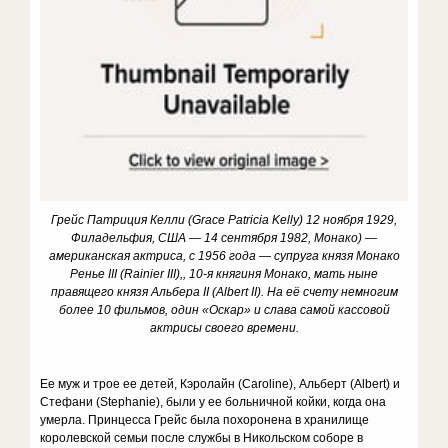
Грейс Патриция Келли (Grace Patricia Kelly) 12 ноября 1929,
Филадельфия, США — 14 сентября 1982, Монако) —
американская актриса, с 1956 года — супруга князя Монако
Ренье III (Rainier III),, 10-я княгиня Монако, мать ныне
правящего князя Альбера II (Albert II). На её счету немногим
более 10 фильмов, один «Оскар» и слава самой кассовой
актрисы своего времени.
Ее муж и трое ее детей, Кэролайн (Caroline), Альберт (Albert) и
Стефани (Stephanie), были у ее больничной койки, когда она
умерла. Принцесса Грейс была похоронена в хранилище
королевской семьи после службы в Никольском соборе в