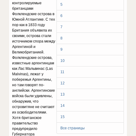
контролируемые
5
британцами
Фолклендские острова в
6
Южной Атлантике. С тех
пор как в 1833 году
7
Британия объявила их
своими, острова стали
8
источником спора между
Аргентиной и
9
Великобританией.
Фолклендские острова,
10
известные аргентинцам
как Лас Мальвинас (Las
11
Malvinas), лежат у
побережья Аргентины,
12
но там говорят по-
английски. Аргентинские
13
войска были удивлены,
обнаружив, что
14
островитяне не считают
их освободителями.
15
Хотя британское
правительство
Все страницы
предупредило
Губернатора