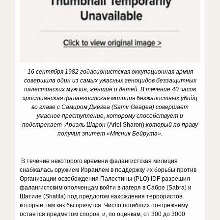
16 сентября 1982 года
сионистская оккупационная армия
совершила один из самых ужасных геноцидов беззащитных
палестинских мужчин, женщин и детей. В течение 40 часов
христианская фалангистская милиция безжалостных убийц
во главе с Самиром Джегеа (Samir Geagea) совершает
ужасное преступление, которому способствует и
подстрекает Ариэль Шарон
(Ariel Sharon),
который по праву
получил эпитет «Мясник Бейрута».
В течение некоторого времени фалангистская милиция
снабжалась оружием Израилем в поддержку их борьбы против
Организации освобождения Палестины (PLO) IDF разрешил
фалангистским ополченцам войти в лагеря в Сабре (Sabra) и
Шатиле (Shatila) под предлогом нахождения террористов,
которые там как бы прячутся. Число погибших по-прежнему
остается предметом споров, и, по оценкам, от 300 до 3000