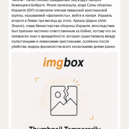
тысячи - палестинских гражданских лиц в двух лагерях
беженцев в Бейруте. Резня произошла, когда Силы обороны
Израиля (IDF) позволили членам ливанской христианской
группы, называемой «фалангисты», войти в лагеря. Израиль
вторгся в Ливан три месяца до этого. Ариэль Шарон (Ariel
Sharon), глава Министерства обороны Израиля, впоследствии
был признан частично ответственным за бойню, потому что он
прекрасно знал о враждебности, которая существовала между
палестинцами и ливанскими христианами, особенно после
убийства лидера фалангистов всего несколькими днями ранее.