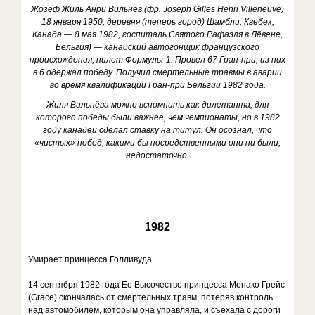
Жозеф Жиль Анри Вильнёв (фр. Joseph Gilles Henri Villeneuve)
18 января 1950, деревня (теперь город) Шамбли, Квебек,
Канада — 8 мая 1982, госпиталь Святого Рафаэля в Лёвене,
Бельгия) — канадский автогонщик французского
происхождения, пилот Формулы-1. Провел 67 Гран-при, из них
в 6 одержал победу. Получил смертельные травмы в аварии
во время квалификации Гран-при Бельгии 1982 года.
Жиля Вильнёва можно вспомнить как дилетанта, для
которого победы были важнее, чем чемпионаты, но в 1982
году канадец сделал ставку на титул. Он осознал, что
«чистых» побед, какими бы посредственными они ни были,
недостаточно.
1982
Умирает принцесса Голливуда
14 сентября 1982 года Ее Высочество принцесса Монако Грейс
(Grace) скончалась от смертельных травм, потеряв контроль
над автомобилем, которым она управляла, и cъехала с дороги