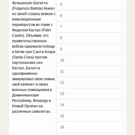
Фульхенсио Батиста
5
(Fulgencio Batista) бежал
из своей страны всвязи с
6
революционным
переворотом во главе с
7
Фиделем Кастро (Fidel
Castro). Объявив, что
8
правительственные
войска одержали победу
9
в битве при Санта-Кларе
(Santa Clara) против
10
партизанских сил
Кастро, Батиста
11
одновременно
эвакуировал свою семью,
12
свой кабинет и своих
военных помощников в
13
Доминиканскую
Республику, Флориду и
14
Новый Орлеан на
различных самолетах.
15
16