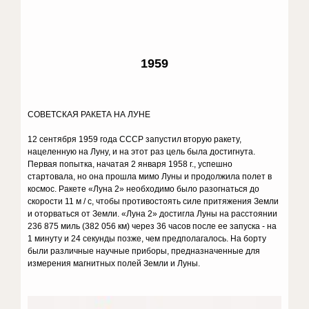
1959
СОВЕТСКАЯ РАКЕТА НА ЛУНЕ
12 сентября 1959 года СССР запустил вторую ракету,
нацеленную на Луну, и на этот раз цель была достигнута.
Первая попытка, начатая 2 января 1958 г., успешно
стартовала, но она прошла мимо Луны и продолжила полет в
космос. Ракете «Луна 2» необходимо было разогнаться до
скорости 11 м / с, чтобы противостоять силе притяжения Земли
и оторваться от Земли. «Луна 2» достигла Луны на расстоянии
236 875 миль (382 056 км) через 36 часов после ее запуска - на
1 минуту и ​​24 секунды позже, чем предполагалось. На борту
были различные научные приборы, предназначенные для
измерения магнитных полей Земли и Луны.