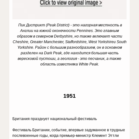
Пик Дистрикт (Peak District) - это нагорная местность в
Англии на южной оконечности Pennines. Это главным
образом в северном
Derbyshire
, но также включает части
Cheshire
,
Greater
Manchester
,
Staffordshire
,
West
Yorkshire
и
South
Yorkshire
. Район с большим разнообразием, он в основном
разделен на Dark Peak, где находится большая часть
вересковой пустоши, а геология - это песчаник, а также
область известняка White Peak.
1951
Британия празднует национальный фестиваль
Фестиваль Британии, событие, впервые задуманное в трудные
послевоенные годы, когда премьер-министр Клемент Эттли