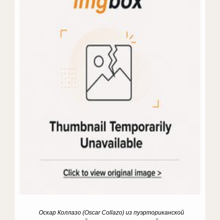
Оскар Коллазо (Oscar Collazo) из пуэрториканской