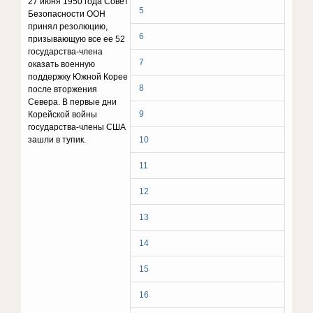
27 июня 1950 года Совет
5
Безопасности ООН
принял резолюцию,
6
призывающую все ее 52
государства-члена
7
оказать военную
поддержку Южной Корее
8
после вторжения
Севера. В первые дни
9
Корейской войны
государства-члены США
зашли в тупик.
10
11
12
13
14
15
16