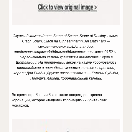
Скунский камень (англ.
Stone of Scone, Stone of Destiny;
гэльск
.
Clach Sgàin, Clach na Cinneamhainn, An Liath Fàil) —
священная
реликвия
Шотландии
,
представляющая
собой
большой
блок
песчаника
массой
152
кг
.
Первоначально камень хранился в аббатстве Скуна в
Шотландии. На протяжении веков на камне короновались
шотландские и английские монархи, а также, вероятно,
короли Дал Риады. Другие названия камня — Камень Судьбы,
Подушка Иакова, Коронационный камень.
Во время ограбления было также повреждено кресло
коронации, которое «видело» коронацию 27 британских
монархов.