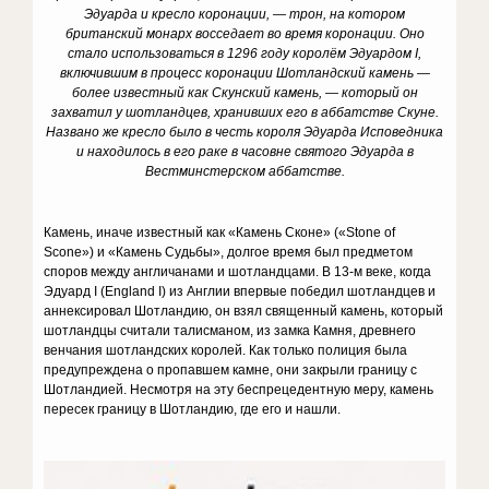
Эдуарда и кресло коронации, — трон, на котором
британский монарх восседает во время коронации. Оно
стало использоваться в 1296 году королём Эдуардом I,
включившим в процесс коронации Шотландский камень —
более известный как Скунский камень, — который он
захватил у шотландцев, хранивших его в аббатстве Скуне.
Названо же кресло было в честь короля Эдуарда Исповедника
и находилось в его раке в часовне святого Эдуарда в
Вестминстерском аббатстве.
Камень, иначе известный как «Камень Сконе» («Stone of
Scone») и «Камень Судьбы», долгое время был предметом
споров между англичанами и шотландцами. В 13-м веке, когда
Эдуард I (England I) из Англии впервые победил шотландцев и
аннексировал Шотландию, он взял священный камень, который
шотландцы считали талисманом, из замка Камня, древнего
венчания шотландских королей. Как только полиция была
предупреждена о пропавшем камне, они закрыли границу с
Шотландией. Несмотря на эту беспрецедентную меру, камень
пересек границу в Шотландию, где его и нашли.