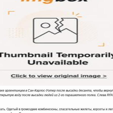
ке аргентинцев в Сан-Карлос-Уотер после высадки десанта, чтобы верну
ткрытую воду после высадки людей из 2-го парашютного полка.
Слева RFA
азать. Одетый в громоздкие комбинезоны, спасательные жилеты, корсеты и л