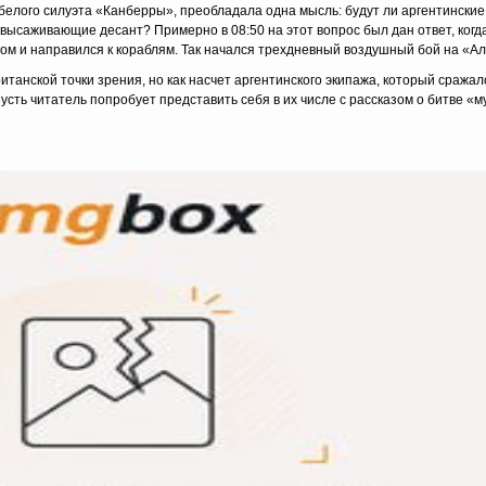
 белого силуэта «Канберры», преобладала одна мысль: будут ли аргентински
высаживающие десант? Примерно в 08:50 на этот вопрос был дан ответ, когд
м и направился к кораблям. Так начался трехдневный воздушный бой на «А
анской точки зрения, но как насчет аргентинского экипажа, который сражалс
усть читатель попробует представить себя в их числе с рассказом о битве «м