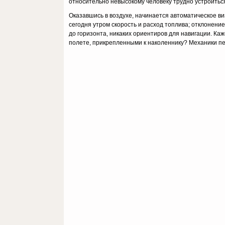
относительно невысокому человеку трудно устроиться
Оказавшись в воздухе, начинается автоматическое в
сегодня утром скорость и расход топлива; отклонени
до горизонта, никаких ориентиров для навигации. Каж
полете, прикрепленными к наколеннику? Механики пе