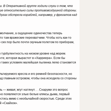
и.
В Оперативной группе ходили слухи о том, что
ение относительно силы противовоздушной обороны.
дугах обстрела кораблей, например, у фрегатов над
иомолчание, а ощущение одиночества теперь
то там вражеские перехватчики. Чтобы хоть как-то
до сих пор было почти скучным полетом по приборам,
в турбулентность на низком уровне над морем.
онте, которая вырастет в «Харриера». Если бы
 в таких условиях малейшая пылинка легко становится
ьтируемого кресла и его ремней безопасности, но
над главным островом, чтобы она исходила со стороны
— живая; жгут натянут. . . Снаружи это вопрос
запно появляются злые белые кляксы дыма, первый
естись мимо с необычайной скоростью. Среди этих
й «Скайхок».