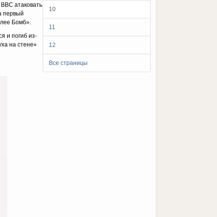
е ВВС атаковать
10
а первый
ллее Бомб».
11
я и погиб из-
уха на стене»
12
Все страницы