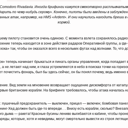
omodoro Rivadavia.
Иногда брифинги кажутся смехотворно расплывчатым
дарить по чему-нибудь серому». Конечно, пилоты были введены в заблужд
ванных атак, например, на HMS
«Ardent
».
И они научились находить бреши в 
кормой.
нашему пилоту становится очень одиноко. С момента взлета сохранялось рад
оение теперь находится в зоне действия радаров Оперативной группы, а где-
ока» так, чтобы он оказался всего в нескольких футах над волнами. То, что 
к» теперь начинает брыкаться и пинать органы управления, когда попадает 
, а не летают над ним, и глаза устремляются в небо в поисках точки на гориз
ет почистить фонарь, был бы здесь сейчас, он бы понял почему, ведь именно
чение. Вид земли на мгновение возвращает ощущение дискомфорта от катапул
первые британские корабли. На брифинге требовалось, чтобы атака началась 
: пушечный предохранитель — выключен, прицел — включен; бомбовая панель 
нинг-Хед должен быть где-то впереди. . . Внизу есть корабли, сколько? Вне
ого дыма — ракета! Красные бусины лениво выгибаются к кабине, чтобы прон
ряды, которые, хотя и невидимы, могут смертельно вывести из строя летящи