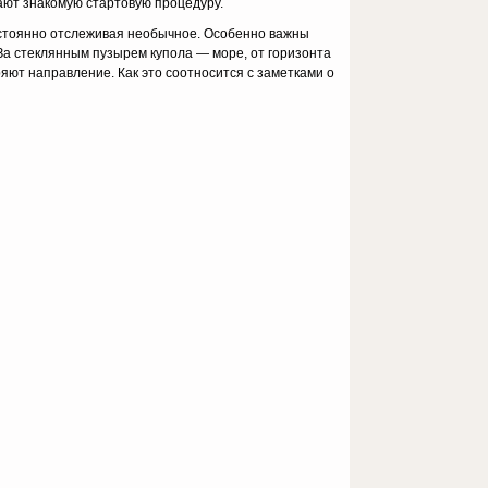
вают знакомую стартовую процедуру.
постоянно отслеживая необычное. Особенно важны
 За стеклянным пузырем купола — море, от горизонта
ряют направление. Как это соотносится с заметками о