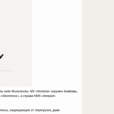
ть себе Фолкленды.
MV
«Norland
» окружен бомбами,
«Stromness
», а справа HMS
«Intrepid
».
еггинсы, защищающие от перегрузок, даже