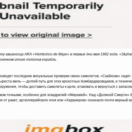
ту авианосца ARA
«Veinticinco
de
Mayo
» в первые дни мая 1982 года. «Skyh
 конечном итоге потопив корабль.
проводят последние визуальные проверки своих самолетов. «Скайхоки» сидят
ыреста миль — долгий путь для этих крохотных бомбардировщиков, и техниче
ужения, чтобы доставить самолеты к цели, атаковать и вернуться с запасом
шком точными, особенно для эскадрилий «Миражей». Над «Долиной Смерти» бы
 от ракет, артиллерийского огня или «Харриеров» означало почти верный ко