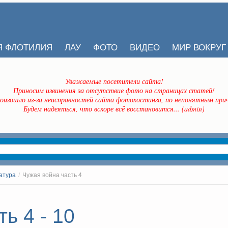
Я ФЛОТИЛИЯ
ЛАУ
ФОТО
ВИДЕО
МИР ВОКРУГ
Уважаемые посетители сайта!
Приносим извинения за отсутствие фото на страницах статей!
оизошло из-за неисправностей сайта фотохостинга, по непонятным прич
Будем надеяться, что вскоре всё восстановится... (admin)
атура
/
Чужая война часть 4
ь 4 - 10