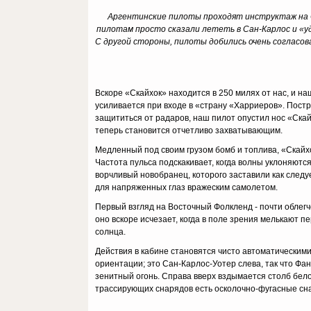
Аргентинские пилоты проходят инструктаж на C
пилотам просто сказали лететь в Сан-Карлос и «у
С другой стороны, пилоты добились очень согласо
Вскоре «Скайхок» находится в 250 милях от нас, и 
усиливается при входе в «страну «Харриеров». Постр
защититься от радаров, наш пилот опустил нос «Скайх
теперь становится отчетливо захватывающим.
Медленный под своим грузом бомб и топлива, «Скайхо
Частота пульса подскакивает, когда волны уклоняются
ворчливый новобранец, которого заставили как следу
для напряженных глаз вражеским самолетом.
Первый взгляд на Восточный Фолкленд - почти облег
оно вскоре исчезает, когда в поле зрения мелькают 
солнца.
Действия в кабине становятся чисто автоматическими
ориентации; это Сан-Карлос-Уотер слева, так что Фан
зенитный огонь. Справа вверх вздымается столб бел
трассирующих снарядов есть осколочно-фугасные сна