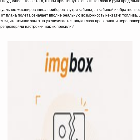
 поудобнее. После того, как вы пристегнуты, опытные глаза и руки проделы
изуальное «сканирование» приборов внутри кабины, за кабиной и обратно, 
е от плана полета означает вполне реальную возможность нехватки топлива.
ется, что компас заметно увеличивается, когда глаза проверяют и перепрове
репроверяли настройки, как их просили?