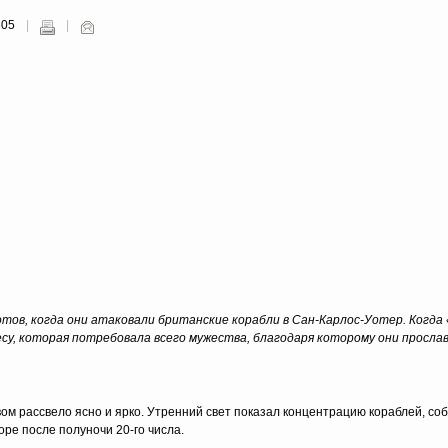
605
тов, когда они атаковали британские корабли в Сан-Карлос-Уотер.
Когда 
есу, которая потребовала всего мужества, благодаря которому они прослав
ом рассвело ясно и ярко. Утренний свет показал концентрацию кораблей, со
оре после полуночи 20-го числа.