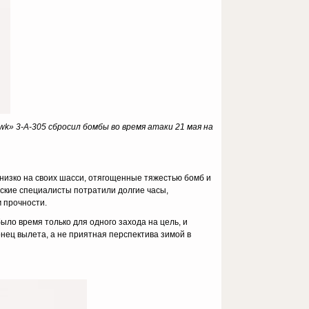
awk
» 3-A
-305 сбросил бомбы во время атаки 21 мая на
 низко на своих шасси, отягощенные тяжестью бомб и
ские специалисты потратили долгие часы,
 прочности.
ло время только для одного захода на цель, и
нец вылета, а не приятная перспектива зимой в