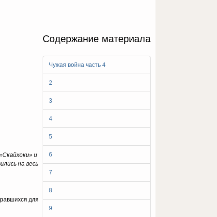
Содержание материала
Чужая война часть 4
2
3
4
5
6
«Скайхоки» и
ились на весь
7
8
бравшихся для
9