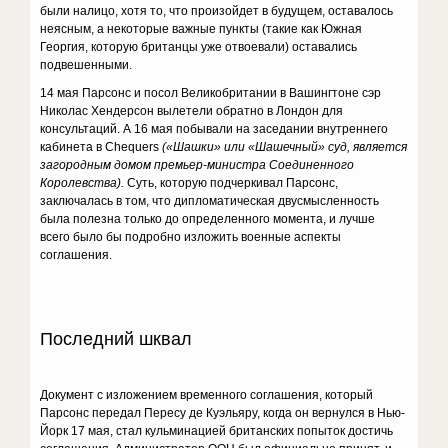
были налицо, хотя то, что произойдет в будущем, оставалось
неясным, а некоторые важные пункты (такие как Южная
Георгия, которую британцы уже отвоевали) оставались
подвешенными.
14 мая Парсонс и посол Великобритании в Вашингтоне сэр
Николас Хендерсон вылетели обратно в Лондон для
консультаций. А 16 мая побывали на заседании внутреннего
кабинета в Chequers
(«Шашки» или «Шашечный» суд, является
загородным домом премьер-министра Соединенного
Королевства).
Суть, которую подчеркивал Парсонс,
заключалась в том, что дипломатическая двусмысленность
была полезна только до определенного момента, и лучше
всего было бы подробно изложить военные аспекты
соглашения.
Последний шквал
Документ с изложением временного соглашения, который
Парсонс передал Пересу де Куэльяру, когда он вернулся в Нью-
Йорк 17 мая, стал кульминацией британских попыток достичь