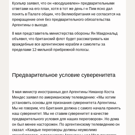
Куэльяр заявил, что он «воодушевлен» предварительными
ответами на его план, хотя в тот же день г-н Пим ясно дал
понять в Палате общин, что Великобритания не согласится на
прекращение огня без предварительного обязательства
Аргентины о выходе.
8 мая представитель министерства обороны Ян Макдональд
объявил, что британский флот будет рассматривать как
враждебные все аргентинские корабли и самолеты за
пределами 12-мильной прибрежной полосы.
Предварительное условие суверенитета
9 мая министр иностранных дел Аргентины Никанор Коста
Мендес заявил по американскому телевидению: «Мы хотим
установить основы для признания суверенитета Аргентины.
Мы не говорим, что Британия должна с самого начала принять
наш суверенитет. Мы не ставим суверенитет в качестве
предварительного условия для наших переговоров». Но дома
он был менее насторожен. По аргентинскому телевидению он
сказал: «Каждые переговоры должны неумолимо