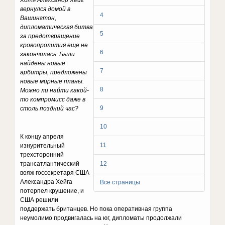
Хотя Александр Хейг
вернулся домой в
4
Вашингтон,
дипломатическая битва
5
за предотвращение
кровопролития еще не
6
закончилась.
Были
найдены новые
7
арбитры, предложены
новые мирные планы.
8
Можно ли найти какой-
то компромисс даже в
9
столь поздний час?
10
К концу апреля
11
изнурительный
трехсторонний
трансатлантический
12
вояж госсекретаря США
Александра Хейга
Все страницы
потерпел крушение, и
США решили
поддержать британцев. Но пока оперативная группа
неумолимо продвигалась на юг, дипломаты продолжали