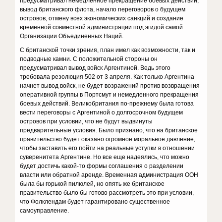
предусматривал немедленное прекращение боевых действий,
вывод британского флота, начало переговоров о будущем
островов, отмену всех экономических санкций и создание
временной совместной администрации под эгидой самой
Организации Объединенных Наций.
С британской точки зрения, план имел как возможности, так и
подводные камни. С положительной стороны он
предусматривал вывод войск Аргентиной. Ведь этого
требовала резолюция 502 от 3 апреля. Как только Аргентина
начнет вывод войск, не будет возражений против возвращения
оперативной группы в Портсмут и немедленного прекращения
боевых действий. Великобритания по-прежнему была готова
вести переговоры с Аргентиной о долгосрочном будущем
островов при условии, что не будут выдвинуты
предварительные условия. Было признано, что на британское
правительство будет оказано огромное моральное давление,
чтобы заставить его пойти на реальные уступки в отношении
суверенитета Аргентине. Но все еще надеялись, что можно
будет достичь какой-то формы соглашения о разделении
власти или обратной аренде. Временная администрация ООН
была бы горькой пилюлей, но опять же британское
правительство было бы готово рассмотреть это при условии,
что Фолклендам будет гарантировано существенное
самоуправление.