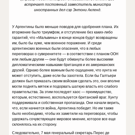
встречает постоянный заместитель министра
иностранных дел сэр Энтони Акленд.
У Аргентины было меньше поводов для одобрения плана. Их
вторжение было триумфом, и отступление без каких-либо
гарантий, что «Мальвины» в конце концов будут возвращены
им, было бы хуже, чем военное поражение. И среди
аргентинских военных были опасения, что в любых
переговорах о суверенитете — в соответствии с планом ООН
или любым другим — они будут обмануты более высокими
дипломатическими навыками британцев и их американских
друзей. Однако более важным было ощущение, что хунта не
может отступить, даже если бы захотела. Если бы Галтьери
должен был приказать своим войскам сделать это, они вполне
могли поднять мятеж и подорвать шаткую власть его слабого
правительства. За этим последует хаос — преимущество,
которым, естественно, воспользуется британский враг. Хунту
поддерживала и собственная пропаганда. Они начали верить,
что, если начнется война, Аргентина победит. Но им также
было необходимо, чтобы их заметили на переговорах, чтобы
удержать сочувствующее мировое мнение, которое все еще
склонялось на их сторону.
Следовательно, 7 мая генеральный секретарь Перес де