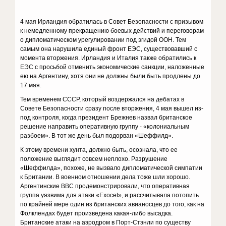
4 мая Ирландия обратилась в Совет Безопасности с призывом
к немедленному прекращению боевых действий и переговорам
о дипломатическом урегулировании под эгидой ООН. Тем
самым она нарушила единый фронт ЕЭС, существовавший с
момента вторжения. Ирландия и Италия также обратились к
ЕЭС с просьбой отменить экономические санкции, наложенные
ею на Аргентину, хотя они не должны были быть продлены до
17 мая.
Тем временем СССР, который воздержался на дебатах в
Совете Безопасности сразу после вторжения, 4 мая вышел из-
под контроля, когда президент Брежнев назвал британское
решение направить оперативную группу - «колониальным
разбоем». В тот же день был подорван «Шеффилд».
К этому времени хунта, должно быть, осознала, что ее
положение выглядит совсем неплохо. Разрушение
«Шеффилда», похоже, не вызвало дипломатической симпатии
к Британии. В военном отношении дела тоже шли хорошо.
Аргентинские ВВС продемонстрировали, что оперативная
группа уязвима для атаки «Exocet», и рассчитывала потопить
по крайней мере один из британских авианосцев до того, как на
Фолклендах будет произведена какая-либо высадка.
Британские атаки на аэродром в Порт-Стэнли по существу