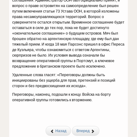
соглашения. Администратор ООН был официально принят, и
вопрос о праве островитян на самоопределение был решен
путем включения статьи 73 Устава ООН, в которой изложены
права несамоуправляющихся территорий. Вопрос о
суверенитете остался открытым. Временное соглашение будет
оставаться в силе до тех пор, пока не будет достигнуто
«окончательное соглашение» о будущем островов. Мяч был
брошен обратно на аргентинскую площадку, где ему был дан
тяжелый прием. И когда 18 мая Парсонс пришел в офис Переса
де Куэльяра, чтобы ознакомиться с ответом Аргентины,
сюрпризов не было. Их условия вывода означали бы
возвращение оперативной группы в Портсмут, а ключевое
предложение в британском проекте было исключено.
Удаленные слова гласят: «Переговоры должны быть
инициированы без ущерба для прав, претензий и позиций
сторон и без предвосхищения их исхода».
Переговоры, наконец, подошли к концу. Войска на борту
оперативной группы готовились к вторжению.
Назад
Вперед