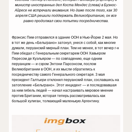
министр иностранных дел Коста Мендес (слева) в Буэнос-
Айресе не встречали внимания.
Но даже после того, как 30
апреля США решили поддержать Великобританию, он все
равно продолжал свои попытки посредничества.
Фрэнсис Пим отправился в здание ООН в Нью-Йорке 2 мая. Но
в тот же день «Бельграно» затонул, унеся с собой, как многие
думали, перуанский мирный план. Тем не менее, в тот вечер г-н
Пим обедал с Генеральным секретарем ООН Хавьером
Пересом де Куэльяром — по совпадению, еще одним
перуанцем — и сэром Энтони Парсонсом, послом
Великобритании в ООН, и их мысли обратились к
посредничеству самого Генерального секретаря. 3 мая
президент Галтьери отклонил перуанский план, сославшись на
затопление «Бельграно». Этот инцидент — и последовавшая
за ним гибель людей — начал настраивать мировое мнение
против Британии, которая теперь рассматривалась как
большой хулиган, толкающий маленькую Аргентину.