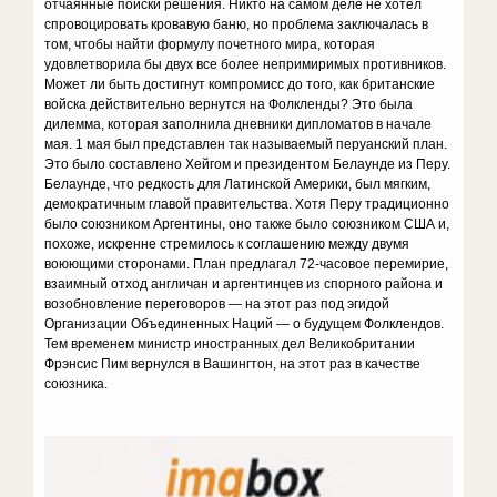
отчаянные поиски решения. Никто на самом деле не хотел
спровоцировать кровавую баню, но проблема заключалась в
том, чтобы найти формулу почетного мира, которая
удовлетворила бы двух все более непримиримых противников.
Может ли быть достигнут компромисс до того, как британские
войска действительно вернутся на Фолкленды? Это была
дилемма, которая заполнила дневники дипломатов в начале
мая. 1 мая был представлен так называемый перуанский план.
Это было составлено Хейгом и президентом Белаунде из Перу.
Белаунде, что редкость для Латинской Америки, был мягким,
демократичным главой правительства. Хотя Перу традиционно
было союзником Аргентины, оно также было союзником США и,
похоже, искренне стремилось к соглашению между двумя
воюющими сторонами. План предлагал 72-часовое перемирие,
взаимный отход англичан и аргентинцев из спорного района и
возобновление переговоров — на этот раз под эгидой
Организации Объединенных Наций — о будущем Фолклендов.
Тем временем министр иностранных дел Великобритании
Фрэнсис Пим вернулся в Вашингтон, на этот раз в качестве
союзника.