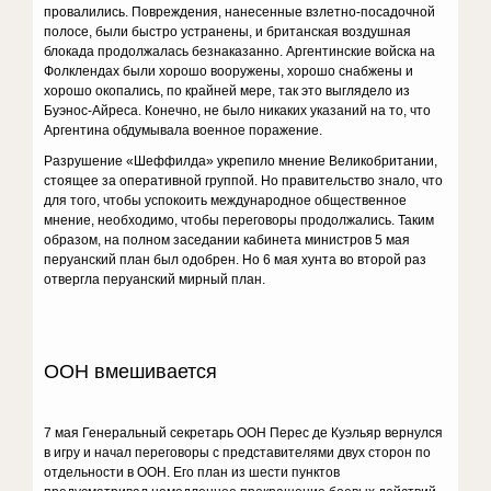
провалились. Повреждения, нанесенные взлетно-посадочной
полосе, были быстро устранены, и британская воздушная
блокада продолжалась безнаказанно. Аргентинские войска на
Фолклендах были хорошо вооружены, хорошо снабжены и
хорошо окопались, по крайней мере, так это выглядело из
Буэнос-Айреса. Конечно, не было никаких указаний на то, что
Аргентина обдумывала военное поражение.
Разрушение «Шеффилда» укрепило мнение Великобритании,
стоящее за оперативной группой. Но правительство знало, что
для того, чтобы успокоить международное общественное
мнение, необходимо, чтобы переговоры продолжались. Таким
образом, на полном заседании кабинета министров 5 мая
перуанский план был одобрен. Но 6 мая хунта во второй раз
отвергла перуанский мирный план.
ООН вмешивается
7 мая Генеральный секретарь ООН Перес де Куэльяр вернулся
в игру и начал переговоры с представителями двух сторон по
отдельности в ООН. Его план из шести пунктов