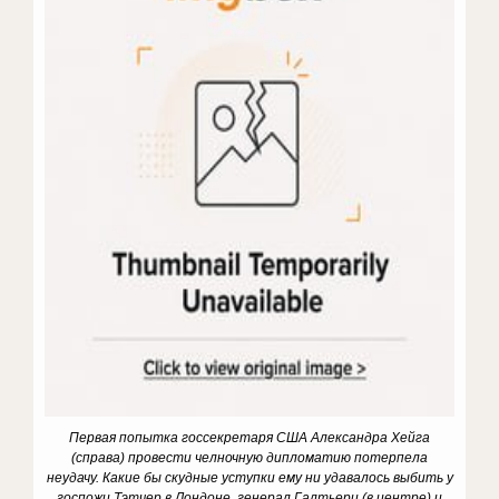
Первая попытка госсекретаря США Александра Хейга
(справа) провести челночную дипломатию потерпела
неудачу.
Какие бы скудные уступки ему ни удавалось выбить у
госпожи Тэтчер в Лондоне, генерал Галтьери (в центре) и