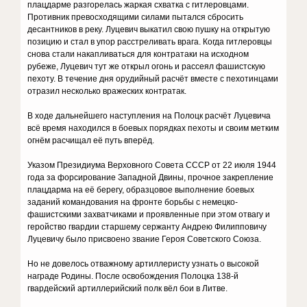
плацдарме разгорелась жаркая схватка с гитлеровцами.
Противник превосходящими силами пытался сбросить
десантников в реку. Луцевич выкатил свою пушку на открытую
позицию и стал в упор расстреливать врага. Когда гитлеровцы
снова стали накапливаться для контратаки на исходном
рубеже, Луцевич тут же открыл огонь и рассеял фашистскую
пехоту. В течение дня орудийный расчёт вместе с пехотинцами
отразил несколько вражеских контратак.
В ходе дальнейшего наступления на Полоцк расчёт Луцевича
всё время находился в боевых порядках пехоты и своим метким
огнём расчищал её путь вперёд.
Указом Президиума Верховного Совета СССР от 22 июля 1944
года за форсирование Западной Двины, прочное закрепление
плацдарма на её берегу, образцовое выполнение боевых
заданий командования на фронте борьбы с немецко-
фашистскими захватчиками и проявленные при этом отвагу и
геройство гвардии старшему сержанту Андрею Филипповичу
Луцевичу было присвоено звание Героя Советского Союза.
Но не довелось отважному артиллеристу узнать о высокой
награде Родины. После освобождения Полоцка 138-й
гвардейский артиллерийский полк вёл бои в Литве.