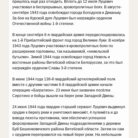
пришлось ещё раз отходить. Вплоть до 12 июля Луцевич
участвовал в беспрерывных, кровопролитных боях. В августе-
сентябре 1943 года освобождал города Богодухов и Диканьку.
За бои на Курской дуге Луцевич был награждён орденом
Отечественной войны 1-й степени.
В конце сентября 6-я гвардейская армия передислоцировалась
на 1-й Прибалтийский фронт под город Великие Луки. В ноябре
1943 года Луцевич участвовал в кровопролитных боях по
расширению горловины, так называемой, «невельской
бутылки». Зимой 1944 года освобождал город Невель и
восточные районы Витебской области Белоруссии, за что был
награждён орденом Славы 3-й степени.
В июне 1944 года 138-й гвардейский артиллерийский полк
вместе с другими частями 6-й гвардейской армии начали
операцию «Багратион». 23 июня был захвачен посёлок
Сиротино и бойцы вышли на берег реки Западной Двины.
24 июня 1944 года гвардии старший сержант Луцевич выдвинул
орудие к берегу реки и уничтожил миномёт, 4 пулемёта и до
взвода пехоты противника, чем обеспечил успешное
форсирование Западной Двины подразделениями у деревни
Буй Бешенковичского района Витебской области. Затем он сам
с орудием переправился на левый берег реки. На небольшом