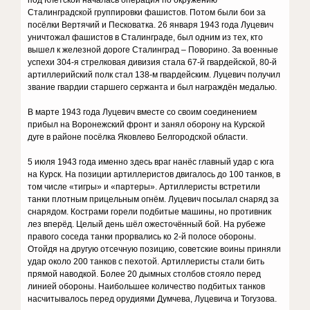
Сталинградской группировки фашистов. Потом были бои за
посёлки Вертячий и Песковатка. 26 января 1943 года Луцевич
уничтожал фашистов в Сталинграде, был одним из тех, кто
вышел к железной дороге Сталинград – Поворино. За военные
успехи 304-я стрелковая дивизия стала 67-й гвардейской, 80-й
артиллерийский полк стал 138-м гвардейским. Луцевич получил
звание гвардии старшего сержанта и был награждён медалью.
В марте 1943 года Луцевич вместе со своим соединением
прибыл на Воронежский фронт и занял оборону на Курской
дуге в районе посёлка Яковлево Белгородской области.
5 июля 1943 года именно здесь враг нанёс главный удар с юга
на Курск. На позиции артиллеристов двигалось до 100 танков, в
том числе «тигры» и «партеры». Артиллеристы встретили
танки плотным прицельным огнём. Луцевич посылал снаряд за
снарядом. Кострами горели подбитые машины, но противник
лез вперёд. Целый день шёл ожесточённый бой. На рубеже
правого соседа танки прорвались ко 2-й полосе обороны.
Отойдя на другую отсечную позицию, советские воины приняли
удар около 200 танков с пехотой. Артиллеристы стали бить
прямой наводкой. Более 20 дымных столбов стояло перед
линией обороны. Наибольшее количество подбитых танков
насчитывалось перед орудиями Думчева, Луцевича и Тогузова.