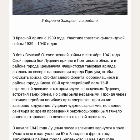
У деревни Зазерье... на родине.
В Красной Армии с 1939 года. Участник советско-финляндской
войны 1939 – 1940 годов.
В боях Великой Отечественной войны с сентября 1941 года.
Свой первый бой Луцевич принял в Полтавской области в
районе города Кременчуга. Фашистская танковая армада
рвалась на север в направлении города Прилуки, чтобы
окружить войска Юго-Западного фронта, оборонявшиеся в
районе города Киева. 80-й артиллерийский полк 76-й
стрелковой дивизии, в котором служил наводчиком Луцевич,
встретил танки огнём. Но силы были неравными. Пройдя через
позиции геройски погибших артиллеристов, противник
завершил окружение. Луцевич чудом остался жив, но в конце
сентября во время проведения рекогносцировки был тяжело
ранен и отправлен на лечение в тыловой госпиталь.
В начале 1942 года Луцевич после излечения вернулся в полк.
Участвовал в наступлении Юго-Западного фронта под
Харьковом в районе города Барвенково. В мае 1942 года