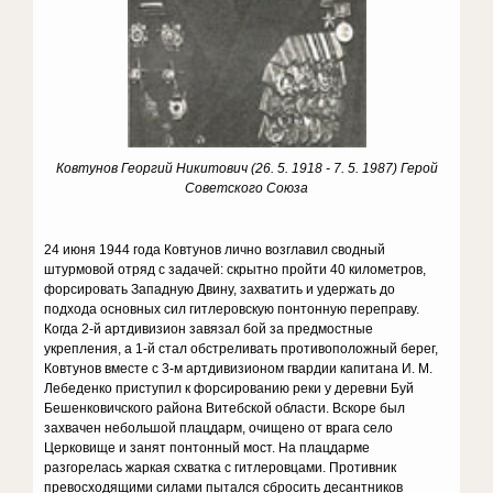
Ковтунов Георгий Никитович (26. 5. 1918 - 7. 5. 1987) Герой
Советского Союза
24 июня 1944 года Ковтунов лично возглавил сводный
штурмовой отряд с задачей: скрытно пройти 40 километров,
форсировать Западную Двину, захватить и удержать до
подхода основных сил гитлеровскую понтонную переправу.
Когда 2-й артдивизион завязал бой за предмостные
укрепления, а 1-й стал обстреливать противоположный берег,
Ковтунов вместе с 3-м артдивизионом гвардии капитана И. М.
Лебеденко приступил к форсированию реки у деревни Буй
Бешенковичского района Витебской области. Вскоре был
захвачен небольшой плацдарм, очищено от врага село
Церковище и занят понтонный мост. На плацдарме
разгорелась жаркая схватка с гитлеровцами. Противник
превосходящими силами пытался сбросить десантников