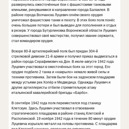
развернулись ожесточённые бои с фашистскими танковыми
клиньями, ринувшимися в направлении города Балаклея. В
районе города Волчанска Луцевич огнём своего орудия
уничтожал фашистские танки и пехоту. В этих боях полк понёс
очень большие потери и был выведен для пополнения и отдых
в резерв. У города Бутурлиновка Воронежской области Луцевич
совершенствовал своё мастерство, получил звание сержанта,
стал командиром орудия.
Вскоре 80-й артиллерийский полк был придан 304-й
стрелковой дивизии 21-й армии и получил приказ выдвигаться в
район города Серафимович на Дон. В июле-августе 1942 года
Луцевич участвовал в ожесточённых боях за этот город. Его
орудие подбило 2 танка и «накрыло» немало живой силы и
техники противника. Затем были бои на задонском плацдарме
между устьями рек Хопёр и Медведица. Однажды Луцевич и
другие артиллеристы отбили стремительную атаку
итальянской кавалерийской бригады «Барбо».
В сентябре 1942 года полк переместился под станицу
Клетскую. Здесь Луцевич участвовал в отвоевании
стратегического плацдарма в районе станиц Клетской и
Распопинской. 19 ноября 1942 года в течение 80 минут орудие
Луцевича изрыгало металл на головы противника. С плацдарма
под Клетской началась операция по окружению