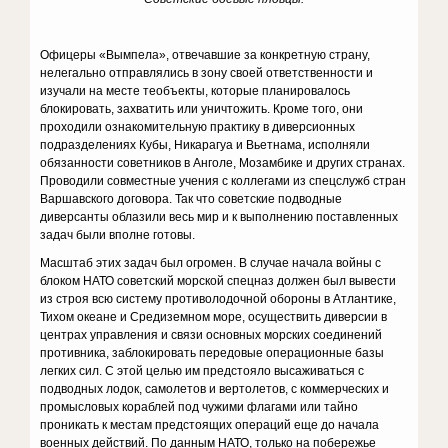
Офицеры «Вымпела», отвечавшие за конкретную страну,
нелегаль­но отправлялись в зону своей ответственности и
изучали на месте теобъекты, которые планировалось
блокировать, захватить или унич­тожить. Кроме того, они
проходили ознакомительную практику в диверсионных
подразделениях Кубы, Никарагуа и Вьетнама, испол­няли
обязанности советников в Анголе, Мозамбике и других странах.
Проводили совместные учения с коллегами из спецслужб стран
Вар­шавского договора. Так что советские подводные
диверсанты обла­зили весь мир и к выполнению поставленных
задач были вполне го­товы.
Масштаб этих задач был огромен. В случае начала войны с
блоком НАТО советский морской спецназ должен был вывести
из строя всю систему противолодочной обороны в Атлантике,
Тихом океане и Средиземном море, осуществить диверсии в
центрах управления и связи основных морских соединений
противника, заблокировать пе­редовые операционные базы
легких сил. С этой целью им предстоя­ло высаживаться с
подводных лодок, самолетов и вертолетов, с ком­мерческих и
промысловых кораблей под чужими флагами или тайно
проникать к местам предстоящих операций еще до начала
военных действий. По данным НАТО, только на побережье