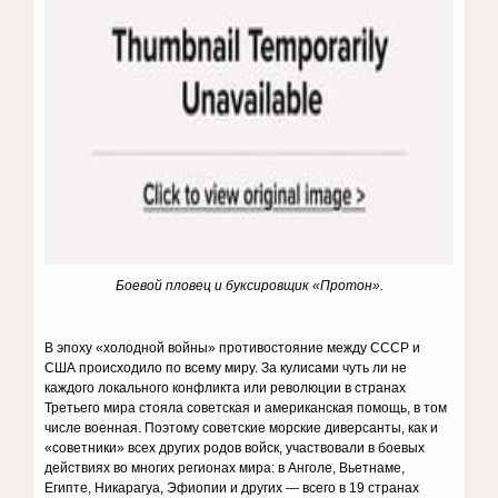
Боевой пловец и буксировщик «Протон».
В эпоху «холодной войны» противостояние между СССР и
США происходило по всему миру. За кулисами чуть ли не
каждого локаль­ного конфликта или революции в странах
Третьего мира стояла со­ветская и американская помощь, в том
числе военная. Поэтому со­ветские морские диверсанты, как и
«советники» всех других родов войск, участвовали в боевых
действиях во многих регионах мира: в Анголе, Вьетнаме,
Египте, Никарагуа, Эфиопии и других — всего в 19 странах