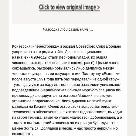
Разборка той самой мины ...
Конверсия, «перестройка» и развал Советского Союза больно
уда­рили по всем родам войск. Для сил специального
назначения 90-годы стали периодом упадка, их общая
численность сократилась почти в восемь раз (!). Целые части
сокращались, расформировывались либо делились между
«новыми» суверенными государствами. Так, группу «Вымпел»
после августа 1991 года пять раз передавали из одной струк­
туры в другую и за пару лет полностью развалили уникальное
подраз­деление. Черноморская бригада морского спецназа по-
прежнему дис­лоцируется на острове Майский, но это уже
украинское подразделение. Ликвидирован морской пункт
разведки на Каспии. Очень остро стоит вопрос материально-
технического обеспечения, не хватает гидрокостюмов, выходит
из строя техника, заметно упало «качество» добровольцев, а о
том, что американский «тюлень» за свою службу получает не
менее 3-х тысяч долларов в месяц, у нас просто неприлично
вспоминать.