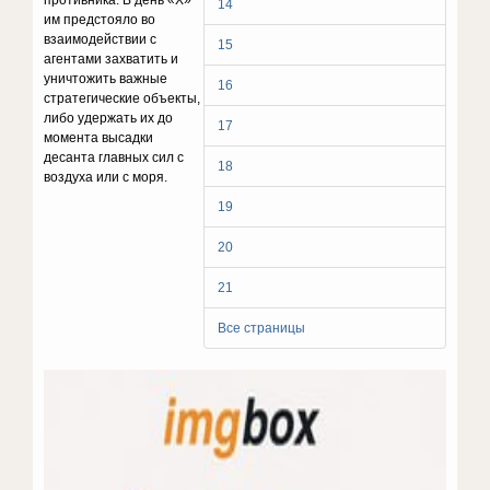
противника. В день «X»
14
им предстояло во
взаимодействии с
15
агентами захватить и
уничтожить важные
16
стратегические объек­ты,
либо удержать их до
17
момента высадки
десанта главных сил с
18
воз­духа или с моря.
19
20
21
Все страницы