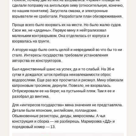
Поняли, почему две из них не взорвались: «чужие» пловцы не
сделали поправку на ангольскую зиму (относительную, конечно,
по нашим понятиям). Загустела смаз­ка, и электронные
взрыватели не сработали. Разработали план обез­вреживания.
Проще всего было взорвать их на месте. Но было жалко судов.
Свои же, не «дядины». Первую мину я нейтрализовал
маленьким контр­взрывом. Она отделилась от корпуса и
взорвалась на грунте.
А вторую надо было снять целой и невредимой во что бы то ни
стало. Интересы государства требовали установления
авторства ее конструкторов.
Был единственный шанс на успех, да и то слабый. На З6-е
сутки я дождался: шток прибора неизвлекаемости оброс
водорослями. Еще раз все просчитал и рискнул. Мину обвязали
капроновым тросиком, дернули. Повезло, не взорвалась.
Отбуксировали ее на берег, на пус­тынный пляж. Там я ее и
разобрал до винтика.
Для «интересов государства» мина значения не представляла.
Де­тали были японские, английские, голландские.
Обыкновенные рези­сторы, диоды, микросхемы. А чья
конструкция и сборка — не разбе­решь. Маркировка «ДД» и
порядковый номер — 13.