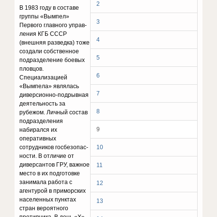
2
В 1983 году в составе
группы «Вымпел»
3
Первого главного управ­
ления КГБ СССР
4
(внешняя разведка) тоже
создали собственное
5
под­разделение боевых
пловцов.
6
Специализацией
«Вымпела» являлась
7
диверсионно-подрывная
деятельность за
8
рубежом. Личный состав
подразделения
9
набирался их
оперативных
сотрудников госбезопас­
10
ности. В отличие от
диверсантов ГРУ, важное
11
место в их подготовке
занимала работа с
12
агентурой в приморских
населенных пунктах
13
стран вероятного