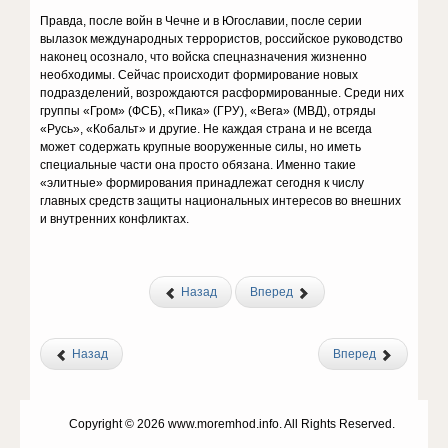
Правда, после войн в Чечне и в Югославии, после серии
вылазок международных террористов, российское руководство
наконец осоз­нало, что войска спецназначения жизненно
необходимы. Сейчас происходит формирование новых
подразделений, возрождаются рас­формированные. Среди них
группы «Гром» (ФСБ), «Пика» (ГРУ), «Вега» (МВД), отряды
«Русь», «Кобальт» и другие. Не каждая страна и не всегда
может содержать крупные вооруженные силы, но иметь
специальные части она просто обязана. Именно такие
«элитные» формирования принадлежат сегодня к числу
главных средств защи­ты национальных интересов во внешних
и внутренних конфликтах.
Назад
Вперед
Назад
Вперед
Copyright © 2026 www.moremhod.info. All Rights Reserved.