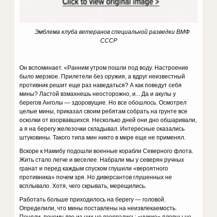
Эмблема клуба ветеранов специальной разведки ВМФ
СССР
Он вспоминает. «Ранним утром пошли под воду. Настроение
было мерзкое. Прилетели без оружия, а вдруг неизвестный
противник решит еще раз наведаться? А как поведут себя
мины? Ластой взмахнешь неосторожно, и... Да и акулы у
берегов Анголы — здоровущие. Но все обошлось. Осмотрел
целые мины, приказал своим ребятам собрать на грунте все
осколки от взорвавшихся. Несколько дней они дно об­шаривали,
а я на берегу железочки складывал. Интересные оказались
штуковины. Такого типа мин никто в мире еще не применял.
Вскоре к Намибу подошли военные корабли Северного флота.
Жить стало легче и веселее. Набрали мы у северян ручных
гранат и перед каждым спуском глушили «вероятного
противника» почем зря. Но диверсантов глушенных не
всплывало. Хотя, чего скрывать, ме­рещились.
Работать больше приходилось на берегу — головой.
Определили, что мины поставлены на неизвлекаемость.