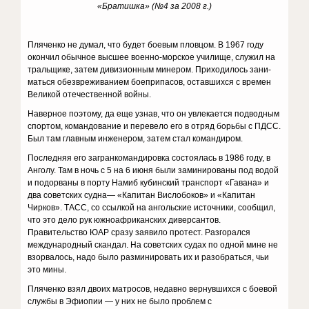
«Братишка» (№4 за 2008 г.)
Пляченко не думал, что будет боевым пловцом. В 1967 году
окончил обычное высшее воен­но-морское училище, служил на
тральщике, затем дивизионным минером. Приходилось зани­
маться обезвреживанием боепри­пасов, оставшихся с времен
Вели­кой отечественной войны.
Наверное поэтому, да еще узнав, что он увлекается подводным
спортом, командование и перевело его в отряд борьбы с ПДСС.
Был там главным инженером, затем стал командиром.
Последняя его загранкомандировка состоялась в 1986 году, в
Ан­голу. Там в ночь с 5 на 6 июня были заминированы под водой
и подо­рваны в порту Намиб кубинский транспорт «Гавана» и
два советских судна— «Капитан Вислобоков» и «Капитан
Чирков». ТАСС, со ссыл­кой на ангольские источники, сообщил,
что это дело рук южноафри­канских диверсантов.
Правительство ЮАР сразу заявило протест. Раз­горался
международный скандал. На советских судах по одной мине не
взорвалось, надо было разминировать их и разобраться, чьи
это мины.
Пляченко взял двоих матросов, недавно вернувшихся с боевой
службы в Эфиопии — у них не было проблем с