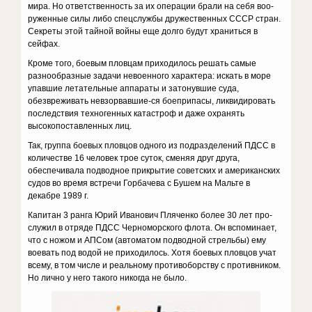
мира. Но ответственность за их операции брали на себя воо­
руженные силы либо спецслужбы дружественных СССР стран.
Сек­реты этой тайной войны еще долго будут храниться в
сейфах.
Кроме того, боевым пловцам приходилось решать самые
разно­образные задачи невоенного характера: искать в море
упавшие лета­тельные аппараты и затонувшие суда,
обезвреживать невзорвавшие-ся боеприпасы, ликвидировать
последствия техногенных катастроф и даже охранять
высокопоставленных лиц.
Так, группа боевых пловцов одного из подразделений ПДСС в
ко­личестве 16 человек трое суток, сменяя друг друга,
обеспечивала под­водное прикрытие советских и американских
судов во время встре­чи Горбачева с Бушем на Мальте в
декабре 1989 г.
Капитан 3 ранга Юрий Ивано­вич Пляченко более 30 лет про­
служил в отряде ПДСС Черно­морского флота. Он вспоминает,
что с ножом и АПСом (автоматом подводной стрельбы) ему
воевать под водой не приходилось. Хотя боевых пловцов учат
всему, в том числе и реальному противобор­ству с противником.
Но лично у него такого никогда не было.