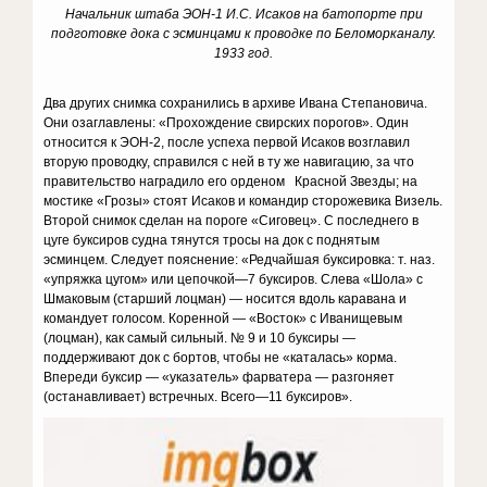
Начальник штаба ЭОН-1 И.С. Исаков на батопорте при
подготовке дока с эсминцами к проводке по Беломорканалу.
1933 год.
Два других снимка сохранились в архиве Ивана Степановича.
Они озаглавлены: «Прохождение свирских порогов». Один
относится к ЭОН-2, после успеха первой Исаков возглавил
вторую проводку, справился с ней в ту же навигацию, за что
правительство наградило его орденом Красной Звезды; на
мостике «Грозы» стоят Исаков и командир сторожевика Визель.
Второй снимок сделан на пороге «Сиговец». С последнего в
цуге буксиров судна тянутся тросы на док с поднятым
эсминцем. Следует пояснение: «Редчайшая буксировка: т. наз.
«упряжка цугом» или цепочкой—7 буксиров. Слева «Шола» с
Шмаковым (старший лоцман) — носится вдоль каравана и
командует голосом. Коренной — «Восток» с Иванищевым
(лоцман), как самый сильный. № 9 и 10 буксиры —
поддерживают док с бортов, чтобы не «каталась» корма.
Впереди буксир — «указатель» фарватера — разгоняет
(останавливает) встречных. Всего—11 буксиров».