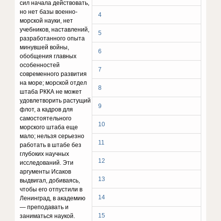
сил начала действовать,
но нет базы военно-
4
морской науки, нет
учебников, наставлений,
5
разработанного опыта
минувшей войны,
6
обобщения главных
особенностей
7
современного развития
на море; морской отдел
8
штаба РККА не может
удовлетворить растущий
9
флот, а кадров для
самостоятельного
10
морского штаба еще
мало; нельзя серьезно
11
работать в штабе без
глубоких научных
12
исследований. Эти
аргументы Исаков
13
выдвигал, добиваясь,
чтобы его отпустили в
14
Ленинград, в академию
— преподавать и
15
заниматься наукой.