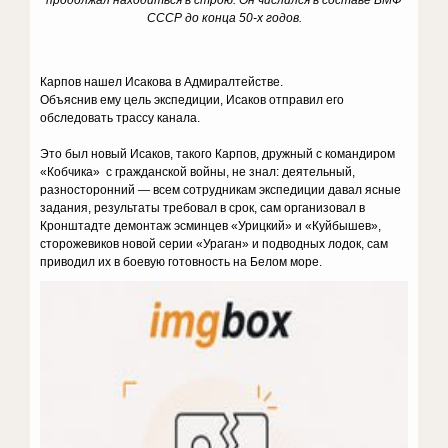
продолжал на­ходиться в строю. Он числился в соста­ве ВМФ
СССР до конца 50-х годов.
Карпов нашел Исакова в Адмиралтействе.
Объяснив ему цель экспедиции, Исаков отправил его
обследовать трассу канала.
Это был новый Исаков, такого Карпов, дружный с командиром
«Кобчика» с гражданской войны, не знал: деятельный,
разносторонний — всем сотрудникам экспедиции давал ясные
задания, результаты требовал в срок, сам организовал в
Кронштадте демонтаж эсминцев «Урицкий» и «Куйбышев»,
сторожевиков новой серии «Ураган» и подводных лодок, сам
приводил их в боевую готовность на Белом море.