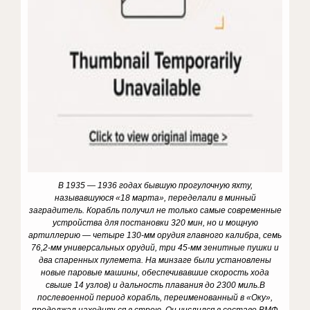
В 1935 — 1936 годах бывшую прогу­лочную яхту,
называвшуюся «18 марта», переделали в минный
заградитель. Корабль получил не только самые со­временные
устройства для постановки 320 мин, но и мощную
артиллерию — четыре 130-мм орудия главного калибра, семь
76,2-мм универсальных орудий, три 45-мм зенитные пушки и
два спа­ренных пулемета. На минзаге были уста­новлены
новые паровые машины, обес­печивавшие скорость хода
свыше 14 узлов) и дальность плавания до 2300 миль.В
послевоенной период корабль, пе­реименованный в «Оку»,