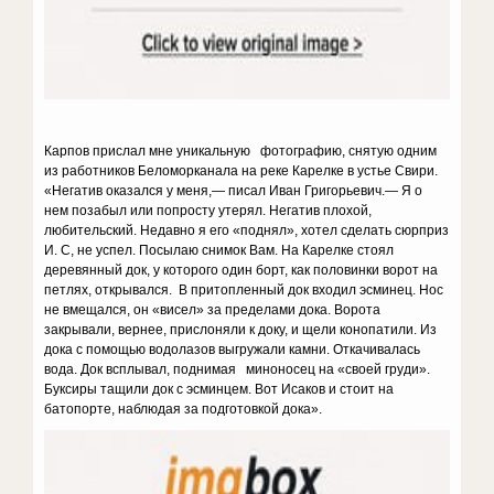
Карпов прислал мне уникальную фотографию, снятую одним
из работников Беломорканала на реке Карелке в устье Свири.
«Негатив оказался у меня,— писал Иван Григорьевич.— Я о
нем позабыл или попросту утерял. Негатив плохой,
любительский. Недавно я его «поднял», хотел сделать сюрприз
И. С, не успел. Посылаю снимок Вам. На Карелке стоял
деревянный док, у которого один борт, как половинки ворот на
петлях, открывался. В притопленный док входил эсминец. Нос
не вмещался, он «висел» за пределами дока. Ворота
закрывали, вернее, прислоняли к доку, и щели конопатили. Из
дока с помощью водолазов выгружали камни. Откачивалась
вода. Док всплывал, поднимая миноносец на «своей груди».
Буксиры тащили док с эсминцем. Вот Исаков и стоит на
батопорте, наблюдая за подготовкой дока».