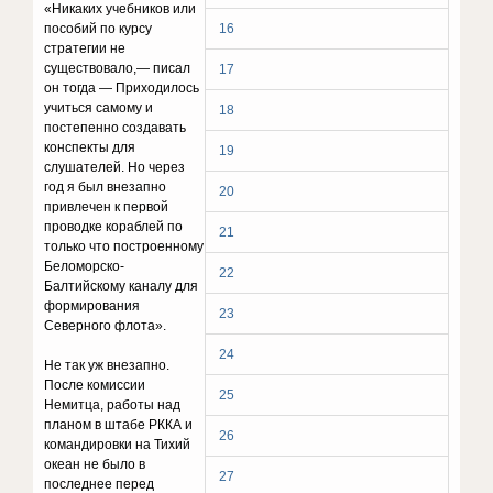
«Никаких учебников или
пособий по курсу
16
стратегии не
существовало,— писал
17
он тогда — Приходилось
учиться самому и
18
постепенно создавать
конспекты для
19
слушателей. Но через
год я был внезапно
20
привлечен к первой
проводке кораблей по
21
только что построенному
Беломорско-
22
Балтийскому каналу для
формирования
23
Северного флота».
24
Не так уж внезапно.
После комиссии
25
Немитца, работы над
планом в штабе РККА и
26
командировки на Тихий
океан не было в
27
последнее перед