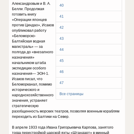
Александровым и В. А.
40
Белли. Продолжая
готовить книгу
41
«Операции японцев
против Циндао», Исаков
42
опубликовал работу
«Беломорско-
43
Балтийская водная
магистраль» — за
44
полгода до «внезапного
назначения»
45
начальником штаба
экспедиции особого
46
назначения— ЭОН-1.
Исаков писал, что
47
Беломорканал, помимо
исторического и
Все страницы
народнохозяйственного
значения, устраняет
стратегическую
разобщенность морских театров, позволяя военным кораблям
переходить из Балтики на Север.
В апреле 1933 года Ивана Григорьевича Карпова, занятого
тогда перестройкой царской яхты «Штандарт» в минный