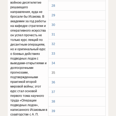
войною десятилетие
28
решающего
направления, куда не
29
бросали бы Исакова. В
академии за год работы
30
на кафедре стратегии и
оперативного искусства
31
он успел прочесть не
только курс лекций по
32
десантным операциям,
но и оригинальный курс
33
о боевых действиях
подводных лодок с
выводами-открытиями и
34
долгосрочными
прогнозами,
35
подтвержденными
практикой второй
36
мировой войны; этот
курс стал основой
37
первого тома научного
труда «Операции
38
подводных лодок»,
написанного Исаковым в
39
соавторстве с А. П.