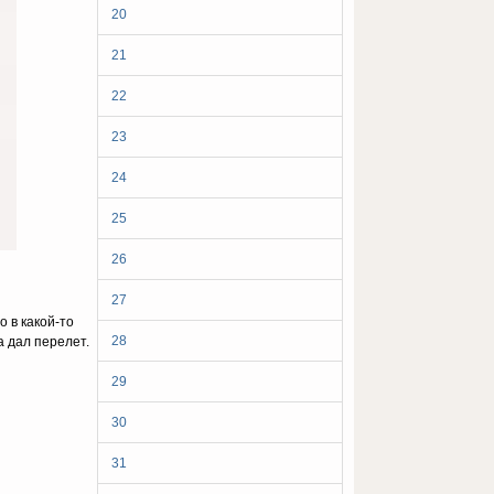
20
21
22
23
24
25
26
27
 в какой-то
28
а дал перелет.
29
30
31