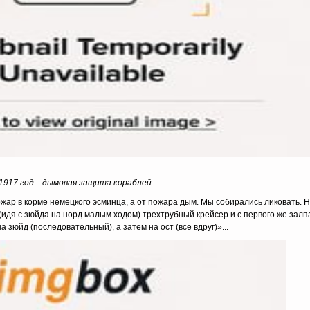
1917 год... дымовая защита кораблей...
жар в корме немецкого эсминца, а от пожара дым. Мы собирались ликовать. Но
(идя с зюйда на норд малым ходом) трехтрубный крейсер и с первого же залп
а зюйд (последовательный), а затем на ост (все вдруг)»...