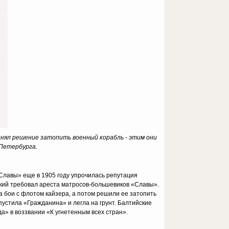
инял решение затопить военный корабль - этим они
Петербурга.
«Славы» еще в 1905 году упрочилась репутация
ский требовал ареста матросов-большевиков «Славы».
а бои с флотом кайзера, а потом решили ее затопить
пустила «Гражданина» и легла на грунт. Балтийские
а» в воззвании «К угнетенным всех стран».