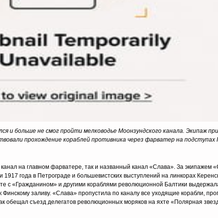
ился и больше не смог пройти мелководье Моонзундского канала. Экипаж пр
твовали прохождение кораблей противника через фарватер на подступах 
 канал на главном фарватере, так и названный канал «Слава». За экипажем 
и 1917 года в Петрограде и большевистских выступлений на линкорах Керен
месте с «Гражданином» и другими кораблями революционной Балтики выдержал
 к Финскому заливу. «Слава» пропустила по каналу все уходящие корабли, про
так обещал съезд делегатов революционных моряков на яхте «Полярная звезд