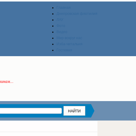
Главная
Днепровская флотилия
ЛАУ
Фото
Видео
Мир вокруг нас
Изба-читальня
Гостевая
инам...