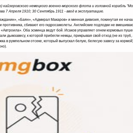
) кайзеровского немецкого военно-морского флота и головной корабль "Мо
а 7 Апреля 1910; 30 Сентябрь 1911 - ввод в эксплуатацию.
ражданин», «Баян», «Адмирал Макаров» и минная дивизия, покинутая ее нача
и противника, сбивают его гидросамолеты. Английские подлодки не вмешиваю
 «Автроила». Оба эсминца ведут бой. Исаков управляет огнем кормовых пуше
и дымзавесу, к которой прибегли немцы, прикрывая свой отход (не из труб, 
ка в румпельном отсеке, который выпускал белую, белесую завесу за кормой)
но).