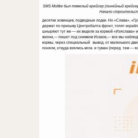
SMS Moltke был тяжелый крейсер (линейный крейсер
Начало строительств
десятки эсминцев, подводные лодки. Но «Слава», «Г
держат по призыву Центробалта фронт, топят корабл
шныряют тут же — их видели за кормой «Изяслава» и
жизни,— пишет под снимком Исаков,— все мы наблюдал
кормы, через специальный вывод, от маленького движ
поняли, откуда взялись мгла и туман (перед тем — яс