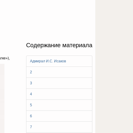
Содержание материала
тке»),
Адмирал И.С. Исаков
2
3
4
5
6
7