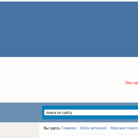
Это пр
Вы здесь:
Главная
/
Изба-читальня
/
Морская темат