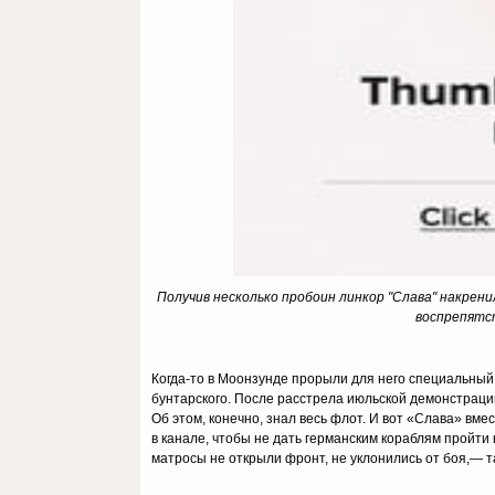
Получив несколько пробоин линкор "Слава" накрен
воспрепятс
Когда-то в Моонзунде прорыли для него специальный
бунтарского. После расстрела июльской демонстраци
Об этом, конечно, знал весь флот. И вот «Слава» в
в канале, чтобы не дать германским кораблям пройти
матросы не открыли фронт, не уклонились от боя,— 