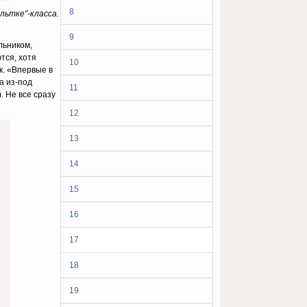
8
льтке"-класса.
9
льником,
тся, хотя
10
к. «Впервые в
а из-под
11
. Не все сразу
12
13
14
15
16
17
18
19