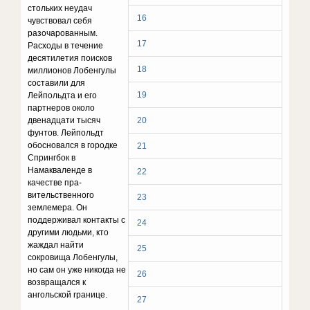
стольких неудач
16
чувствовал себя
разочарованным.
17
Расходы в течение
десятилетия поисков
18
миллионов Лобенгулы
составили для
19
Лейпольдта и его
партнеров около
двенадцати тысяч
20
фунтов. Лейпольдт
обосновался в городке
21
Спрингбок в
Намакваленде в
22
качестве пра­
вительственного
23
землемера. Он
поддерживал контакты с
24
другими людьми, кто
жаждал найти
25
сокровища Ло­бенгулы,
но сам он уже никогда не
26
возвращался к
ангольской границе.
27