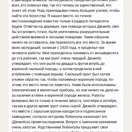
и два ведра алмазов. Затем Джэкобс предусмотрительно убил
всех, кто помогал ему, так что теперь он единственный, кто
знает об этом. Родс прикладывал очень большие усилия, чтобы
найти эти богатства. Я нашел место, но точное
местонахождение известно только в радиусе пятидесяти
ярдов. Отметки на деревьях, при помощи которых Джэ­кобс смог
бы установить точно, были уничтожены разрушительным
действием времени и лесными пожарами. Таким образом
ничего не оставалось, как перекопать все это место. За время
моих экспедиций, начиная с 1920 года, я проделал три
четверти работы. Мне при­ходилось нанимать от восьмидесяти
до ста рабочих, так как грунт очень твердый. Джэкобс
утверждает, что они рыли на двадцать футов вглубь до
коренной скаль­ной породы, а затем проделали в ней
углубление с помощью взрыва. Скальный грунт был затем
уложен обратно так, чтобы напоминал коренную породу, по­
этому это место легко не заметить. Нами были ис­пользованы
электрические и магнитные приборы, но они ничего не дали из-
за наличия в глине и коренной породе железа. Работы
возможно вести только в течение августа, сентября и октября,
так как в другое время грунт очень сырой. Джэкобс утверждает,
что вместе с зарытым грузом находится и подписанное
завещание, согласно которому Лобенгула назначает его
(Джэкобса) своим наследником. Вопрос о законном преемнике
очень запутан. Родственники Лобенгулы предъявят свои