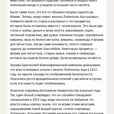
животные, питающиеся падалью, проникли в пещеру через
небольшие входы и утащили остальную часть скелета.
Было также ясно, что кто-то обшарил пещеру задолго до
Млимо. Теперь, когда секрет могилы Лобенгулы был раскрыт,
появился какой-то старик и рассказал о тех предметах,
которые были оставлены вместе с телом ко­роля. Это были два
стула и трубка, деньги и куски золота, королевское седло,
латунный подсвечник, два ружья, гли­няная посуда, серебряные
кувшины, ваза из белого ме­талла, кувшины, сковороды и форма
для литья пуль. Как вы сами понимаете, золото забрали
задолго до появления Хакстейбла. Некоторые предметы —
форма для литья пуль, старые ружья, горшки и сковороды,
которые выта­щила богиня дождя, были возвращены на место.
Архивы Британской Южноафриканской компании доказывают,
что власти впервые узнали о могиле Ло­бенгулы еще в 1912
году, но скрыли находку по сооб­ражениям безопасности.
Опасались роста враждебныхнастроений у матабеле в случае,
если эта новость будет опубликована.
Искатели сокровищ беспокоили правительство в раз­ные годы.
Так, один белый утверждал, что он случайно обнаружил
захоронение в 1915 году, когда охотился на бабуинов. Но
власти очень хорошо знали, что за всеми этими визитами,
нарушавшими покой мощей короля, стояли сокровища
Лобенгулы. Королева Лосикейи не­сколько раз тайком посещала