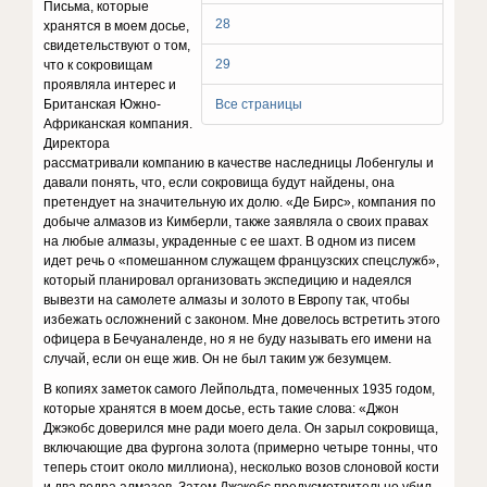
Письма, которые
28
хранятся в моем досье,
свидетель­ствуют о том,
29
что к сокровищам
проявляла интерес и
Британская Южно-
Все страницы
Африканская компания.
Директора
рассматривали компанию в качестве наследницы Лобенгулы и
давали понять, что, если сокровища будут найдены, она
претендует на значительную их долю. «Де Бирс», компания по
добыче алмазов из Кимберли, также заявляла о своих правах
на любые алмазы, ук­раденные с ее шахт. В одном из писем
идет речь о «помешанном служащем французских спецслужб»,
ко­торый планировал организовать экспедицию и надеялся
вывезти на самолете алмазы и золото в Европу так, чтобы
избежать осложнений с законом. Мне довелось встретить этого
офицера в Бечуаналенде, но я не буду называть его имени на
случай, если он еще жив. Он не был таким уж безумцем.
В копиях заметок самого Лейпольдта, помеченных 1935 годом,
которые хранятся в моем досье, есть такие слова: «Джон
Джэкобс доверился мне ради моего дела. Он зарыл сокровища,
включающие два фургона золота (примерно четыре тонны, что
теперь стоит около мил­лиона), несколько возов слоновой кости