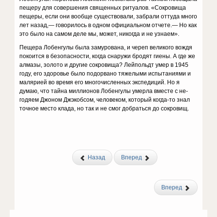
пещеру для совершения священных ритуалов. «Сокровища
пещеры, если они вообще существовали, забрали оттуда много
лет назад,— говорилось в одном официальном отчете.— Но как
это было на самом деле мы, может, никогда и не узнаем».
Пещера Лобенгулы была замурована, и череп вели­кого вождя
покоится в безопасности, когда снаружи бродят гиены. А где же
алмазы, золото и другие со­кровища? Лейпольдт умер в 1945
году, его здоровье было подорвано тяжелыми испытаниями и
малярией во время его многочисленных экспедиций. Но я
думаю, что тайна миллионов Лобенгулы умерла вместе с не­
годяем Джоном Джэкобсом, человеком, который когда-то знал
точное место клада, но так и не смог добраться до сокровищ.
Назад
Вперед
Вперед