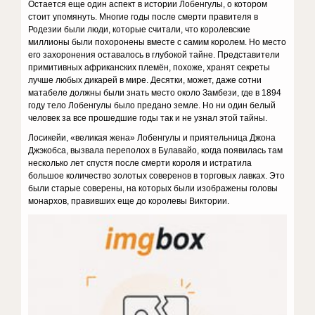
Остается еще один аспект в истории Лобенгулы, о котором
стоит упомянуть. Многие годы после смерти правителя в
Родезии были люди, которые считали, что королевские
миллионы были похоронены вместе с са­мим королем. Но место
его захоронения оставалось в глубокой тайне. Представители
примитивных африкан­ских племён, похоже, хранят секреты
лучше любых дикарей в мире. Десятки, может, даже сотни
матабеле должны были знать место около Замбези, где в 1894
го­ду тело Лобенгулы было предано земле. Но ни один белый
человек за все прошедшие годы так и не узнал этой тайны.
Лосикейи, «великая жена» Лобенгулы и приятель­ница Джона
Джэкобса, вызвала переполох в Булавайо, когда появилась там
несколько лет спустя после смерти короля и истратила
большое количество золотых сове­ренов в торговых лавках. Это
были старые соверены, на которых были изображены головы
монархов, пра­вивших еще до королевы Виктории.