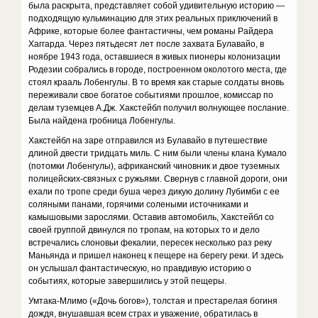
была раскрыта, представляет собой удивительную историю —
подходящую кульми­нацию для этих реальных приключений в
Африке, ко­торые более фантастичны, чем романы Райдера
Хаггарда. Через пятьдесят лет после захвата Булавайо, в
ноябре 1943 года, оставшиеся в живых пионеры коло­низации
Родезии собрались в городе, построенном околотого места, где
стоял крааль Лобенгулы. В то время как старые солдаты вновь
переживали свое богатое со­бытиями прошлое, комиссар по
делам туземцев А.Дж. Хакстейбл получил волнующее послание.
Была найдена гробница Лобенгулы.
Хакстейбл на заре отправился из Булавайо в путе­шествие
длиной двести тридцать миль. С ним были члены клана Кумало
(потомки Лобенгулы), африкан­ский чиновник и двое туземных
полицейских-связных с ружьями. Свернув с главной дороги, они
ехали по тропе среди буша через дикую долину Лубимби с ее
соляными панами, горячими солеными источниками и
камышовыми зарослями. Оставив автомобиль, Хак­стейбл со
своей группой двинулся по тропам, на которых то и дело
встречались слоновьи фекалии, пересек не­сколько раз реку
Маньянда и пришел наконец к пещере на берегу реки. И здесь
он услышал фантастическую, но правдивую историю о
событиях, которые заверши­лись у этой пещеры.
Умтака-Млимо («Дочь богов»), толстая и преста­релая богиня
дождя, внушавшая всем страх и уважение, обратилась в