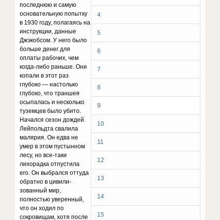
последнюю и самую
осно­вательную попытку
4
в 1930 году, полагаясь на
инструк­ции, данные
5
Джэкобсом. У него было
больше денег для
6
оплаты рабочих, чем
когда-либо раньше. Они
7
копали в этот раз
глубоко — настолько
8
глубоко, что траншея
осыпалась и несколько
9
туземцев было убито.
Начался сезон дождей.
10
Лейпольдта свалила
малярия. Он едва не
11
умер в этом пустынном
лесу, но все-таки
12
лихорадка отпустила
его. Он выбрался оттуда
13
обратно в цивили­
зованный мир,
14
полностью уверенный,
что он ходил по
15
сокровищам, хотя после