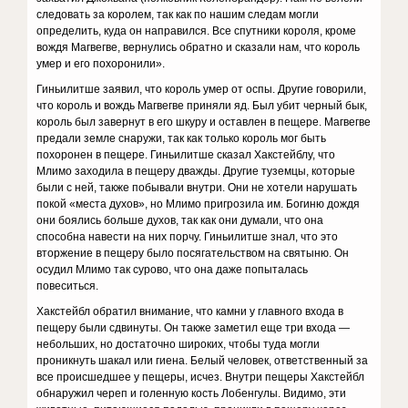
следовать за королем, так как по нашим следам могли
определить, куда он направился. Все спутники короля, кроме
вождя Магвегве, вернулись обратно и сказали нам, что король
умер и его похоронили».
Гиньилитше заявил, что король умер от оспы. Другие говорили,
что король и вождь Магвегве приняли яд. Был убит черный бык,
король был завернут в его шкуру и оставлен в пещере. Магвегве
предали земле снаружи, так как только король мог быть
похоронен в пещере. Гиньилитше сказал Хакстейблу, что
Млимо заходила в пещеру дважды. Другие туземцы, которые
были с ней, также побывали внутри. Они не хотели нарушать
покой «места духов», но Млимо пригрозила им. Богиню дождя
они боялись больше духов, так как они думали, что она
способна навести на них порчу. Гиньилитше знал, что это
вторжение в пещеру было посягательством на святыню. Он
осудил Млимо так сурово, что она даже попыталась
повеситься.
Хакстейбл обратил внимание, что камни у главного входа в
пещеру были сдвинуты. Он также заметил еще три входа —
небольших, но достаточно широких, чтобы туда могли
проникнуть шакал или гиена. Белый человек, ответственный за
все происшедшее у пещеры, исчез. Внутри пещеры Хакстейбл
обнаружил череп и голенную кость Лобенгулы. Видимо, эти