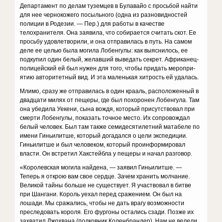
Департамент по делам туземцев в Булавайо с просьбой найти
для нее чернокожего посыльного (одна из разновидностей
полиции в Родезии. — Пер.) для работы в качестве
телохранителя. Она заявила, что со­бирается считать скот. Ее
просьбу удовлетворили, и она отправилась в путь. На самом
деле ее целью была могила Лобенгулы: как выяснилось, ее
подкупил один белый, желавший выведать секрет. Африканец-
полицей­ский ей был нужен для того, чтобы придать меропри­
ятию авторитетный вид. И эта маленькая хитрость ей удалась.
Млимо, сразу же отправилась в один крааль, распо­ложенный в
двадцати милях от пещеры, где был по­хоронен Лобенгула. Там
она убедила Уекени, сына вож­дя, который присутствовал при
смерти Лобенгулы, показать точное место. Их сопровождал
белый человек. Был там также семидесятилетний матабеле по
имени Гиньилитше, который догадался о цели экспедиции.
Гиньилитше и был человеком, который проинформи­ровал
власти. Он встретил Хакстейбла у пещеры и начал разговор.
«Королевская могила найдена, — заявил Гиньилит­ше. —
Теперь я открою вам свое сердце. Зачем хранить молчание.
Великой тайны больше не существует. Я участвовал в битве
при Шангани. Король уехал перед сражением. Он был на
лошади. Мы сражались, чтобы не дать врагу возможности
преследовать короля. Его фургоны остались сзади. Позже их
захватил Джохвана (полковник Коленбрандер). Нам не велели