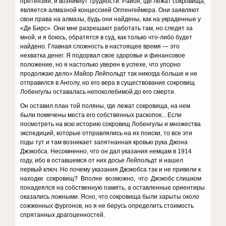
претензии, и возникнут трудности. Район, где лежат сокровища,
является алмазной концессией Оппенгеймера. Они заявляют
свои права на алмазы, будь они найдены, как на украденные у
«Де Бирс». Они мне разрешают работать там, но следят за
мной, и я боюсь, обратятся в суд, как только что-либо будет
найдено. Главная сложность в настоящее время — это
нехватка денег. Я подорвал свое здоровье и финансовое
положе­ние, но я настолько уверен в успехе, что упорно
продолжаю дело».Майор Лейпольдт так никогда больше и не
отпра­вился в Анголу, но его вера в существование сокровищ
Лобенгулы оставалась непоколебимой до его смерти.
Он оставил план той поляны, где лежат сокровища, на нем
были помечены места его собственных раскопок... Если
посмотреть на всю историю сокровищ Лобенгулы и множества
экспедиций, которые отправлялись на их поиски, то все эти
годы тут и там возникает запятнанная кровью рука Джона
Джэкобса. Несомненно, что он дал указания немцам в 1914
году, ибо в остав­шемся от них досье Лейпольдт и нашел
первый ключ. Но почему указания Джэкобса так и не привели к
находке сокровищ? Вполне возможно, что Джэкобс слишком
понадеялся на собственную память, а остав­ленные ориентиры
оказались ложными. Ясно, что со­кровища были зарыты около
сожженных фургонов, но я не берусь определить стоимость
спрятанных драго­ценностей.