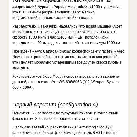
Хотя проект был секретным, появились слухи о нём. Так,
американский журнал «Popular Mechanics» в 1956 г. упомянул,
что ВВС Канады разрабатывают «вертикально
поднимающийся высокоскоростной» аппарат.
Разработчики и заказчики надеялись, что новая машина будет
не только взлетать и садиться по вертикали, но и развивать
скорость 1500 миль в час (2400 км/ч). Её «потолок» они
определили в 20 км, а дальность полёта как минимум 1800 км.
Президент «Avro Canada» сказал корреспонденту газеты «Aero
News, что строящийся прототип настолько революционный,
что сделает морально устаревшими все другие сверхзвуковые
самолеты.
Конструкторское бюро Фроста спроектировало три варианта
дискообразного самолёта WS-606/606А (Y-2, Weapon System
606 и 606A).
Первый вариант (configuration A)
Одноместный самолёт с полукруглым крылом, и компактным
фюзеляжем. Хвостовое оперение отсутствовало.
Шесть двигателей «Viper» компании «Armstrong Siddley»
расположены по бокам фюзеляжа, двигатель RFGT в центре.