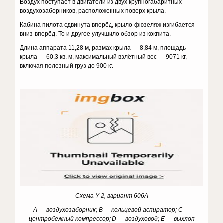
Воздух поступает в двигатели из двух крупногабаритных
воздухозаборников, расположенных поверх крыла.
Кабина пилота сдвинута вперёд, крыло-фюзеляж изгибается
вниз-вперёд. То и другое улучшило обзор из кокпита.
Длина аппарата 11,28 м, размах крыла — 8,84 м, площадь
крыла — 60,3 кв. м, максимальный взлётный вес — 9071 кг,
включая полезный груз до 900 кг.
Схема Y-2, вариант 606А
А — воздухозаборник; B — кольцевой аспиратор; C —
центробежный компрессор; D — воздуховод; E — выхлоп