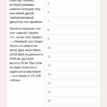
Flow Gas Turbine),
5
который развивал
намного большую тягу,
6
чем любой другой
турбореактивный
7
двигатель того времени.
Расчёты показали, что
8
этот самолёт (проект
«Y», он же «Ace Spade»
9
— «Пиковый туз») будет
летать со скоростью
10
около двух чисел Маха
(2240 км/ч) на дальность
11
1600 км, достигая
высоты 20 км. При этом
12
он будет взлетать и
садиться по вертикали
13
— в отличие от CF-100
«Arrow».
14
15
16