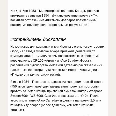
И в декабре 1953 г. Министерство обороны Канады решило
прекратить с января 1954 г. финансирование проекта «Y»,
посчитав потраченные 400 тысяч долларов чрезмерными
расходами при неудовлетворительных результатах.
Истребитель-дископлан
Но к счастью для компании и для Фроста с его конструкторским
бюро, на завод в Милтоне вскоре приехала делегация от
командования ВВС США, чтобы познакомиться с проектами
перехватчиков CF-100 «Arrow» и «Ace Spade». Фрост с
разрешения руководства компании детально рассказал о них.
Расчётные характеристики, чертежи и масштабная модель
«Пикового туза» потрясли гостей.
В июле 1954 г. Пентагон предоставил канадцам первый транш
(750 тысяч долларов) для завершения проекта и постройки
прототипа. Американцы присвоили ему свой шифр «Weapons
System 606» (WS-606). Сам Фрост называл его «Y-2». После
этого и компания «Avro Canada» выделила на проект 2,5 млн
канадских долларов (более дешёвых, чем американские
«грины»).