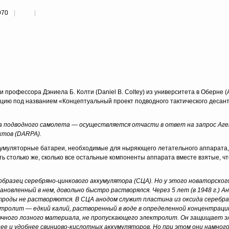
970
 и профессора Дэниела Б. Колти (Daniel B. Coltey) из университета в Оберне 
икацию под названием «Концептуальный проект подводного тактического десан
оекта подводного самолета — осуществляется отчасти в ответ на запрос А
ктов (DARPA).
кумуляторные батареи, необходимые для ныряющего летательного аппарата,
ить столько же, сколько все остальные компоненты аппарата вместе взятые, ч
 образец серебряно-цинкового аккумулятора (СЦА). Но у этого новаторског
новленный в нем, довольно быстро растворялся. Через 5 лет (в 1948 г.) А
троды не растворяются. В СЦА анодом служит пластина из оксида серебра
ектролит — едкий калий, растворенный в воде в определенной концентраци
очного лозного материала, не пропускающего электролит. Он защищает 
е и удобнее свинцово-кислотных аккумуляторов. Но при этом они намного