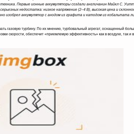
 техника. Первые ионные аккумуляторы создали англичанин Майкл С. Уитт
 серьезных недостатка: низкое напряжение (2–4 В), высокая цена и склонно
Ёсино изобрел аккумулятор с анодом из графита и катодом из кобальтата л
ать газовую турбину. По их мнению, турбовальный агрегат, оснащенный бол
вки скорости, обеспечит «приемлемую эффективность» как в воздухе, так и в