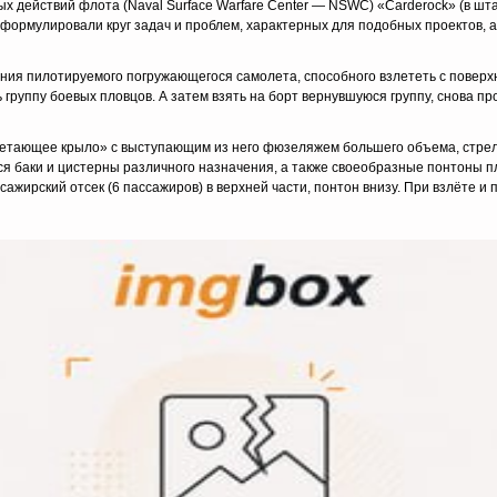
ых действий флота (Naval Surface Warfare Center — NSWC) «Carderock» (в 
сформулировали круг задач и проблем, характерных для подобных проектов, 
я пилотируемого погружающегося самолета, способного взлететь с поверхно
ть группу боевых пловцов. А затем взять на борт вернувшуюся группу, снова п
летающее крыло» с выступающим из него фюзеляжем большего объема, стрел
ся баки и цистерны различного назначения, а также своеобразные понтоны п
сажирский отсек (6 пассажиров) в верхней части, понтон внизу. При взлёте и