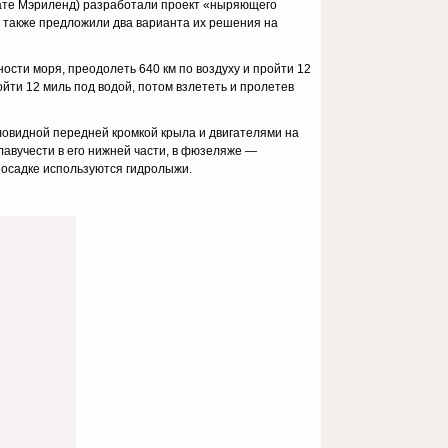
штате Мэриленд) разработали проект «ныряющего
а также предложили два варианта их решения на
сти моря, преодолеть 640 км по воздуху и пройти 12
ройти 12 миль под водой, потом взлететь и пролетев
овидной передней кромкой крыла и двигателями на
лавучести в его нижней части, в фюзеляже —
 посадке используются гидролыжи.