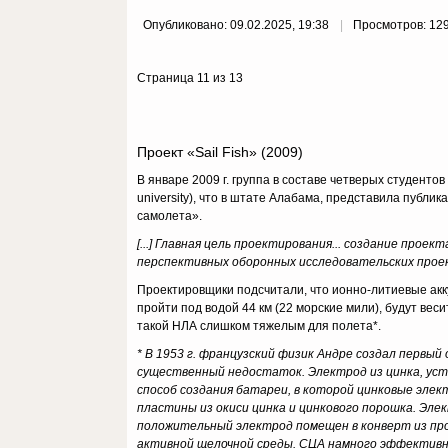
Опубликовано: 09.02.2025, 19:38
Просмотров: 12
Страница 11 из 13
Проект «Sail Fish» (2009)
В январе 2009 г. группа в составе четверых студентов
university), что в штате Алабама, представила публ
самолета».
[...] Главная цель проектирования... создание пр
перспективных оборонных исследовательских прое
Проектировщики подсчитали, что ионно-литиевые ак
пройти под водой 44 км (22 морские мили), будут вес
такой НЛА слишком тяжелым для полета*.
* В 1953 г. французский физик Андре создал первый
существенный недостаток. Электрод из цинка, уста
способ создания батареи, в которой цинковые элек
пластины из окиси цинка и цинкового порошка. Эл
положительный электрод помещен в конверт из пр
активной щелочной среды. СЦА намного эффективне