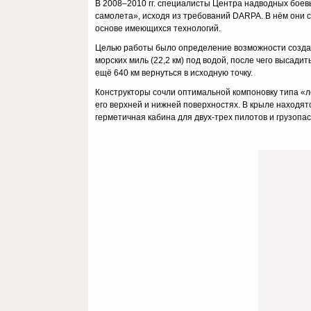
В 2008–2010 гг. специалисты Центра надводных боев
самолета», исходя из требований DARPA. В нём они 
основе имеющихся технологий.
Целью работы было определение возможности создани
морских миль (22,2 км) под водой, после чего высади
ещё 640 км вернуться в исходную точку.
Конструкторы сочли оптимальной компоновку типа «
его верхней и нижней поверхностях. В крыле находят
герметичная кабина для двух-трех пилотов и грузопас