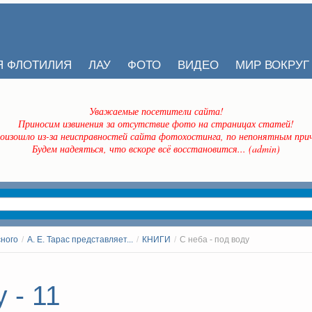
Я ФЛОТИЛИЯ
ЛАУ
ФОТО
ВИДЕО
МИР ВОКРУГ
Уважаемые посетители сайта!
Приносим извинения за отсутствие фото на страницах статей!
оизошло из-за неисправностей сайта фотохостинга, по непонятным прич
Будем надеяться, что вскоре всё восстановится... (admin)
сного
/
А. Е. Тарас представляет...
/
КНИГИ
/
С неба - под воду
 - 11