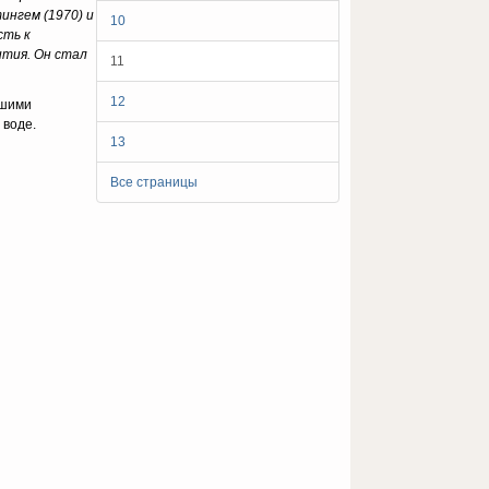
ингем (1970) и
10
сть к
ития. Он стал
11
12
ьшими
 воде.
13
Все страницы