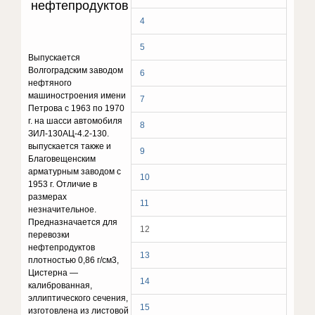
нефтепродуктов
4
5
Выпускается
Волгоградским заводом
6
нефтяного
машиностроения имени
7
Петрова с 1963 по 1970
г. на шасси автомобиля
8
ЗИЛ-130АЦ-4.2-130.
выпускается также и
9
Благовещенским
арматурным заводом с
10
1953 г. Отличие в
размерах
11
незначительное.
Предназначается для
12
перевозки
нефтепродуктов
13
плотностью 0,86 г/см3,
Цистерна —
14
калиброванная,
эллиптического сечения,
15
изготовлена из листовой