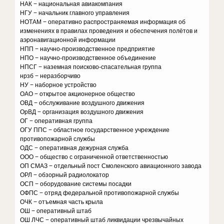
НАК − национальная авиакомпания
НГУ − начальник главного управления
НОТАМ − оперативно распространяемая информация об
изменениях в правилах проведения и обеспечения полётов и
аэронавигационной информации
НПП − научно-производственное предприятие
НПО − научно-производственное объединение
НПСГ − наземная поисково-спасательная группа
нрзб − неразборчиво
НУ − наборное устройство
ОАО − открытое акционерное общество
ОВД − обслуживание воздушного движения
ОрВД − организация воздушного движения
ОГ − оперативная группа
ОГУ ППС − областное государственное учреждение
противопожарной службы
ОДС − оперативная дежурная служба
ООО − общество с ограниченной ответственностью
ОП СМАЗ − отдельный пост Смоленского авиационного завода
ОРЛ − обзорный радиолокатор
ОСП − оборудование системы посадки
ОФПС − отряд федеральной противопожарной службы
ОЧК − отъемная часть крыла
ОШ − оперативный штаб
ОШ ЛЧС − оперативный штаб ликвидации чрезвычайных