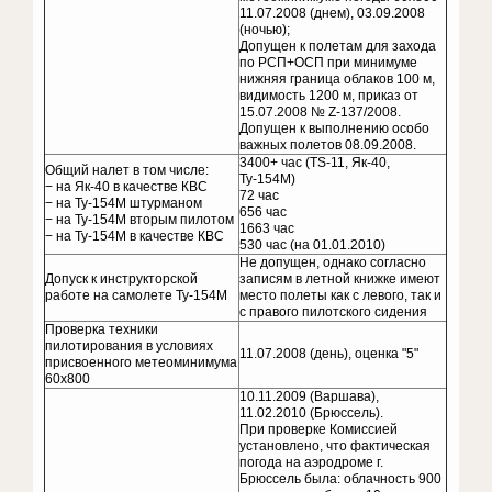
11.07.2008 (днем), 03.09.2008
(ночью);
Допущен к полетам для захода
по РСП+ОСП при минимуме
нижняя граница облаков 100 м,
видимость 1200 м, приказ от
15.07.2008 № Z-137/2008.
Допущен к выполнению особо
важных полетов 08.09.2008.
3400+ час (TS-11, Як-40,
Общий налет в том числе:
Ту-154М)
− на Як-40 в качестве КВС
72 час
− на Ту-154М штурманом
656 час
− на Ту-154М вторым пилотом
1663 час
− на Ту-154М в качестве КВС
530 час (на 01.01.2010)
Не допущен, однако согласно
Допуск к инструкторской
записям в летной книжке имеют
работе на самолете Ту-154М
место полеты как с левого, так и
с правого пилотского сидения
Проверка техники
пилотирования в условиях
11.07.2008 (день), оценка "5"
присвоенного метеоминимума
60х800
10.11.2009 (Варшава),
11.02.2010 (Брюссель).
При проверке Комиссией
установлено, что фактическая
погода на аэродроме г.
Брюссель была: облачность 900