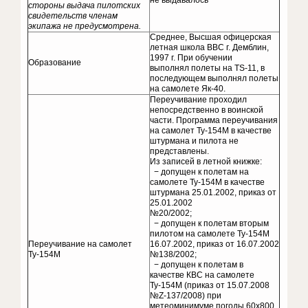
не выдавалось
стороны выдача пилотских
свидетельств членам
экипажа не предусмотрена.
Среднее, Высшая офицерская
летная школа ВВС г. Демблин,
1997 г. При обучении
Образование
выполнял полеты на TS-11, в
последующем выполнял полеты
на самолете Як-40.
Переучивание проходил
непосредственно в воинской
части. Программа переучивания
на самолет Ту-154М в качестве
штурмана и пилота не
представлены.
Из записей в летной книжке:
− допущен к полетам на
самолете Ту-154М в качестве
штурмана 25.01.2002, приказ от
25.01.2002
№20/2002;
− допущен к полетам вторым
пилотом на самолете Ту-154М
Переучивание на самолет
16.07.2002, приказ от 16.07.2002
Ту-154М
№138/2002;
− допущен к полетам в
качестве КВС на самолете
Ту-154М (приказ от 15.07.2008
№Z-137/2008) при
метеоминимуме погоды 60х800