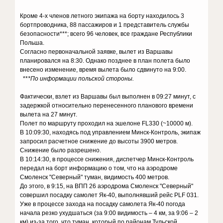
Кроме 4-х членов летного экипажа на борту находилось 3
бортпроводника, 88 пассажиров и 1 представитель службы
безопасности***; всего 96 человек, все граждане Республики
Польша.
Согласно первоначальной заявке, вылет из Варшавы
планировался на 8:30. Однако позднее в план полета было
внесено изменение, время вылета было сдвинуто на 9:00.
**
*По информации польской стороны.
Фактически, взлет из Варшавы был выполнен в 09:27 минут, c
задержкой относительно перенесенного планового времени
вылета на 27 минут.
Полет по маршруту проходил на эшелоне FL330 (~10000 м).
В 10:09:30, находясь под управлением Минск-Контроль, экипаж
запросил расчетное снижение до высоты 3900 метров.
Снижение было разрешено.
В 10:14:30, в процессе снижения, диспетчер Минск-Контроль
передал на борт информацию о том, что на аэродроме
Смоленск "Северный" туман, видимость 400 метров.
До этого, в 9:15, на ВПП 26 аэродрома Смоленск "Северный"
совершил посадку самолет Як-40, выполнявший рейс PLF 031.
Уже в процессе захода на посадку самолета Як-40 погода
начала резко ухудшаться (за 9:00 видимость – 4 км, за 9:06 – 2
км) из-за того, что туман, который по районам Тульской,