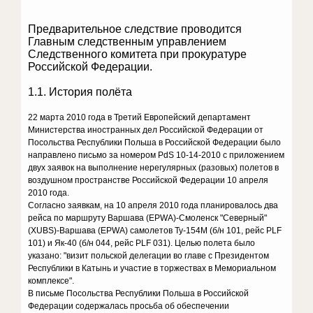
Предварительное следствие проводится
Главным следственным управлением
Следственного комитета при прокуратуре
Российской Федерации.
1.1. История полёта
22 марта 2010 года в Третий Европейский департамент
Министерства иностранных дел Российской Федерации от
Посольства Республики Польша в Российской Федерации было
направлено письмо за номером PdS 10-14-2010 с приложением
двух заявок на выполнение нерегулярных (разовых) полетов в
воздушном пространстве Российской Федерации 10 апреля
2010 года.
Согласно заявкам, на 10 апреля 2010 года планировалось два
рейса по маршруту Варшава (EPWA)-Смоленск "Северный"
(XUBS)-Варшава (EPWA) самолетов Ту-154М (б/н 101, рейс PLF
101) и Як-40 (б/н 044, рейс PLF 031). Целью полета было
указано: "визит польской делегации во главе с Президентом
Республики в Катынь и участие в торжествах в Мемориальном
комплексе".
В письме Посольства Республики Польша в Российской
Федерации содержалась просьба об обеспечении