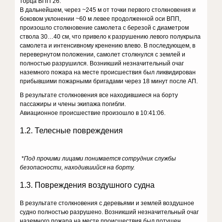
торца ВПП 26.
В дальнейшем, через ~245 м от точки первого столкновения и
боковом уклонении ~60 м левее продолженной оси ВПП,
произошло столкновение самолета с березой с диаметром
ствола 30…40 см, что привело к разрушению левого полукрыла
самолета и интенсивному кренению влево. В последующем, в
перевернутом положении, самолет столкнулся с землей и
полностью разрушился. Возникший незначительный очаг
наземного пожара на месте происшествия был ликвидирован
прибывшими пожарными бригадами через 18 минут после АП.
В результате столкновения все находившиеся на борту
пассажиры и члены экипажа погибли.
Авиационное происшествие произошло в 10:41:06.
1.2. Телесные повреждения
*Под прочими лицами понимается сотрудник службы
безопасности, находившийся на борту.
1.3. Повреждения воздушного судна
В результате столкновения с деревьями и землей воздушное
судно полностью разрушено. Возникший незначительный очаг
наземного пожара на месте происшествия был потушен