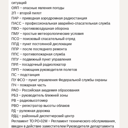
ситуаций
ОЯП − опасные явления погоды
2П − второй пилот
ПАР − приводная аэродромная радиостанция
ПАСС − профессиональная аварийно-спасательная служба
ПВО − противовоздушная оборона
ПМУ − простые метеорологические условия
ПСО − поисковый спасательный отряд
ППД − пункт постоянной дислокации
ППР − после последнего ремонта
ППС − противопожарная служба
ППУ − подвижный пункт управления
ПРЛ − посадочный радиолокатор
ПРП − помощник руководителя полетов
ПС − подстанция
ПУ ФСО − пункт управления Федеральной службы охраны
ПЧ − пожарная часть
РАО − Российская академия образования
РБЗ − руководитель ближней зоны
РВ − радиовысотомер
РВО − регистратор высоты облаков
РД − рулежная дорожка
РДЦ − районный диспетчерский центр
Регламент ТО РО-02М − Регламент технического обслуживания,
введен в действие заместителем Руководителя департамента