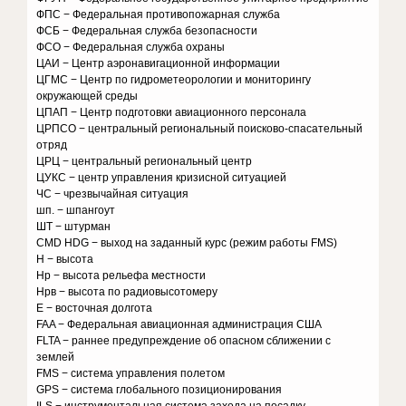
ФПС − Федеральная противопожарная служба
ФСБ − Федеральная служба безопасности
ФСО − Федеральная служба охраны
ЦАИ − Центр аэронавигационной информации
ЦГМС − Центр по гидрометеорологии и мониторингу
окружающей среды
ЦПАП − Центр подготовки авиационного персонала
ЦРПСО − центральный региональный поисково-спасательный
отряд
ЦРЦ − центральный региональный центр
ЦУКС − центр управления кризисной ситуацией
ЧС − чрезвычайная ситуация
шп. − шпангоут
ШТ − штурман
CMD HDG − выход на заданный курс (режим работы FMS)
Н − высота
Нр − высота рельефа местности
Нрв − высота по радиовысотомеру
E − восточная долгота
FAA − Федеральная авиационная администрация США
FLTA − раннее предупреждение об опасном сближении с
землей
FMS − система управления полетом
GPS − система глобального позиционирования