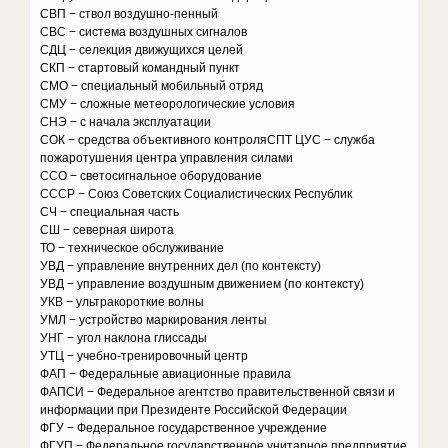
СВП − ствол воздушно-пенный
СВС − система воздушных сигналов
СДЦ − селекция движущихся целей
СКП − стартовый командный пункт
СМО − специальный мобильный отряд
СМУ − сложные метеорологические условия
СНЭ − с начала эксплуатации
СОК − средства объективного контроляСПТ ЦУС − служба
пожаротушения центра управления силами
ССО − светосигнальное оборудование
СССР − Союз Советских Социалистических Республик
СЧ − специальная часть
СШ − северная широта
ТО − техническое обслуживание
УВД − управление внутренних дел (по контексту)
УВД − управление воздушным движением (по контексту)
УКВ − ультракороткие волны
УМЛ − устройство маркирования ленты
УНГ − угол наклона глиссады
УТЦ − учебно-тренировочный центр
ФАП − Федеральные авиационные правила
ФАПСИ − Федеральное агентство правительственной связи и
информации при Президенте Российской Федерации
ФГУ − Федеральное государственное учреждение
ФГУП − Федеральное государственное унитарное предприятие