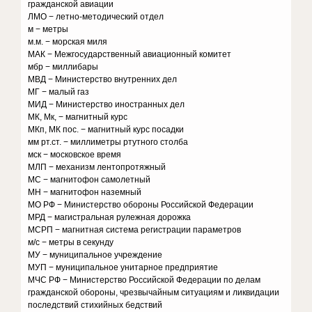
гражданской авиации
ЛМО − летно-методический отдел
м − метры
м.м. − морская миля
МАК − Межгосударственный авиационный комитет
мбр − миллибары
МВД − Министерство внутренних дел
МГ − малый газ
МИД − Министерство иностранных дел
МК, Мк, − магнитный курс
МКп, МК пос. − магнитный курс посадки
мм рт.ст. − миллиметры ртутного столба
мск − московское время
МЛП − механизм лентопротяжный
МС − магнитофон самолетный
МН − магнитофон наземный
МО РФ − Министерство обороны Российской Федерации
МРД − магистральная рулежная дорожка
МСРП − магнитная система регистрации параметров
м/с − метры в секунду
МУ − муниципальное учреждение
МУП − муниципальное унитарное предприятие
МЧС РФ − Министерство Российской Федерации по делам
гражданской обороны, чрезвычайным ситуациям и ликвидации
последствий стихийных бедствий