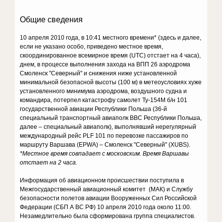
Общие сведения
10 апреля 2010 года, в 10:41 местного времени* (здесь и далее,
если не указано особо, приведено местное время,
скоординированное всемирное время (UTC) отстает на 4 часа),
днем, в процессе выполнения захода на ВПП 26 аэродрома
Смоленск "Северный" и снижения ниже установленной
минимальной безопасной высоты (100 м) в метеоусловиях хуже
установленного минимума аэродрома, воздушного судна и
командира, потерпел катастрофу самолет Ту-154М б/н 101
государственной авиации Республики Польша (36-й
специальный транспортный авиаполк ВВС Республики Польша,
далее – специальный авиаполк), выполнявший нерегулярный
международный рейс PLF 101 по перевозке пассажиров по
маршруту Варшава (EPWA) – Смоленск "Северный" (XUBS).
*Местное время совпадает с московским. Время Варшавы
отстает на 2 часа.
Информация об авиационном происшествии поступила в
Межгосударственный авиационный комитет (МАК) и Службу
безопасности полетов авиации Вооруженных Сил Российской
Федерации (СБП А ВС РФ) 10 апреля 2010 года около 11:00.
Незамедлительно была сформирована группа специалистов.