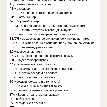
АУАСП − автомат углов атаки и сигнализации перегрузок
АЦ − автомобильная цистерна
АЭ − аэродром
БВПП − бетонная взлетно-посадочная полоса
Б/И − бортинженер
б/н − бортовой номер
БПРМ − ближняя приводная радиостанция с маркером
БСКП − ближний стартовый командный пункт
ВБЭ − высотомер барометрический электронный
ВВАУЛ − высшее военное авиационное училище летчиков
ВВАИУ − высшее военное авиационное инженерное училище
ВВС − Военно-воздушные силы
ВД − восточная долгота
ВИСП − выносной индикатор системы посадки
ВКС − видеоконференцсвязь
ВЛК − врачебно-летная комиссия
ВЛЭК − врачебно-летная экспертная комиссия
ВПП − взлетно-посадочная полоса
ВПР − высота принятия решения
ВС − воздушное судно (по контексту)
ВС − Вооруженные силы (по контексту)
ВСУ − вспомогательная силовая установка
ВТА − Военно-транспортная авиация
в/ч − войсковая часть
ГА − гражданская авиация