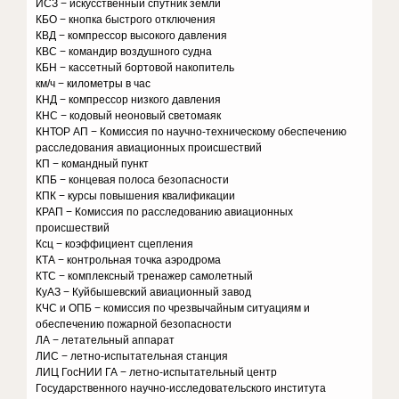
ИСЗ − искусственный спутник земли
КБО − кнопка быстрого отключения
КВД − компрессор высокого давления
КВС − командир воздушного судна
КБН − кассетный бортовой накопитель
км/ч − километры в час
КНД − компрессор низкого давления
КНС − кодовый неоновый светомаяк
КНТОР АП − Комиссия по научно-техническому обеспечению
расследования авиационных происшествий
КП − командный пункт
КПБ − концевая полоса безопасности
КПК − курсы повышения квалификации
КРАП − Комиссия по расследованию авиационных
происшествий
Ксц − коэффициент сцепления
КТА − контрольная точка аэродрома
КТС − комплексный тренажер самолетный
КуАЗ − Куйбышевский авиационный завод
КЧС и ОПБ − комиссия по чрезвычайным ситуациям и
обеспечению пожарной безопасности
ЛА − летательный аппарат
ЛИС − летно-испытательная станция
ЛИЦ ГосНИИ ГА − летно-испытательный центр
Государственного научно-исследовательского института