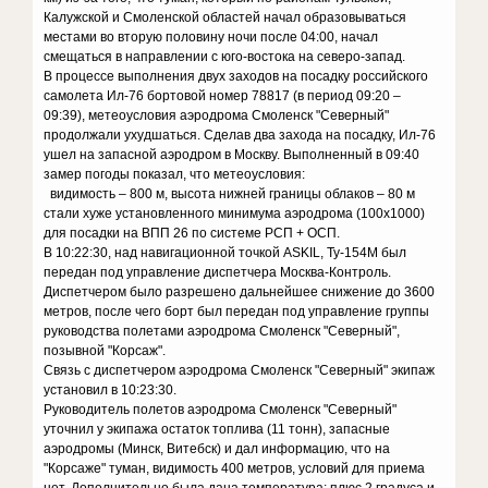
Калужской и Смоленской областей начал образовываться
местами во вторую половину ночи после 04:00, начал
смещаться в направлении с юго-востока на северо-запад.
В процессе выполнения двух заходов на посадку российского
самолета Ил-76 бортовой номер 78817 (в период 09:20 –
09:39), метеоусловия аэродрома Смоленск "Северный"
продолжали ухудшаться. Сделав два захода на посадку, Ил-76
ушел на запасной аэродром в Москву. Выполненный в 09:40
замер погоды показал, что метеоусловия:
видимость – 800 м, высота нижней границы облаков – 80 м
стали хуже установленного минимума аэродрома (100х1000)
для посадки на ВПП 26 по системе РСП + ОСП.
В 10:22:30, над навигационной точкой ASKIL, Ту-154М был
передан под управление диспетчера Москва-Контроль.
Диспетчером было разрешено дальнейшее снижение до 3600
метров, после чего борт был передан под управление группы
руководства полетами аэродрома Смоленск "Северный",
позывной "Корсаж".
Связь с диспетчером аэродрома Смоленск "Северный" экипаж
установил в 10:23:30.
Руководитель полетов аэродрома Смоленск "Северный"
уточнил у экипажа остаток топлива (11 тонн), запасные
аэродромы (Минск, Витебск) и дал информацию, что на
"Корсаже" туман, видимость 400 метров, условий для приема