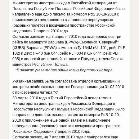
Министерства иностранных дел Российской Федерации от
Посольства Республики Польша в Российской Федерации было
направлено еще одно письмо за номером PdS 10-19-2010 с
приложением трех заявок на выполнение нерегулярных
(разовых) полетов в воздушном пространстве Российской
Федерации 7 апреля 2010 года.
Согласно заявкам, на 7 апреля 2010 года планировалось три
рейса по маршруту Варшава (EPWA)-Смоленск "Северный"
(XUBS)-Варшава (EPWA) самолетов Ту-154М (б/н 101, рейс PLF
102) и двух Як-40 (б/н 044, рейс PLF 034 и б/н 044*, рейс PLF
035) с польской делегацией во главе с Председателем Совета
министров Республики Польша.
*В заявках указаны два одинаковых бортовых номера.
Указанная заявка была согласована отделом организации и
контроля особо важных полетов Росаэронавигации 31.03.2010
с присвоением литера "K".
30 марта 2010 года в Третий Европейский департамент
Министерства иностранных дел Российской Федерации от
Посольства Республики Польша в Российской Федерации было
направлено дополнительное письмо за номером PdS 10-20-
2010 с приложением еще одной заявки на выполнение
нерегулярного (разового) полета в воздушном пространстве
Российской Федерации 7 апреля 2010 года.
Согласно заявке, на 7 апреля 2010 года планировался еще