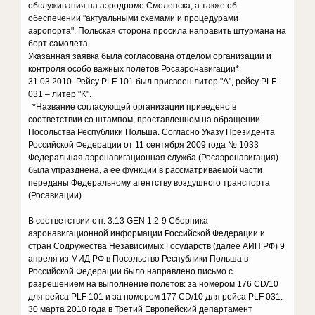
обслуживания на аэродроме Смоленска, а также об
обеспечении "актуальными схемами и процедурами
аэропорта". Польская сторона просила направить штурмана на
борт самолета.
Указанная заявка была согласована отделом организации и
контроля особо важных полетов Росаэронавигации*
31.03.2010. Рейсу PLF 101 был присвоен литер "А", рейсу PLF
031 – литер "K".
*Название согласующей организации приведено в
соответствии со штампом, проставленном на обращении
Посольства Республики Польша. Согласно Указу Президента
Российской Федерации от 11 сентября 2009 года № 1033
Федеральная аэронавигационная служба (Росаэронавигация)
была упразднена, а ее функции в рассматриваемой части
переданы Федеральному агентству воздушного транспорта
(Росавиации).
В соответствии с п. 3.13 GEN 1.2-9 Сборника
аэронавигационной информации Российской Федерации и
стран Содружества Независимых Государств (далее АИП РФ) 9
апреля из МИД РФ в Посольство Республики Польша в
Российской Федерации было направлено письмо с
разрешением на выполнение полетов: за номером 176 CD/10
для рейса PLF 101 и за номером 177 CD/10 для рейса PLF 031.
30 марта 2010 года в Третий Европейский департамент