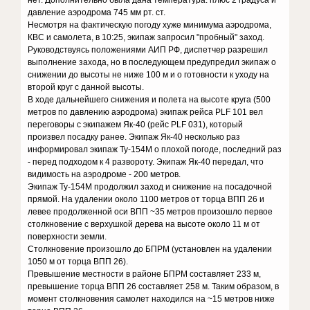
нет. Дополнительно была дана температура: плюс 2 градуса и
давление аэродрома 745 мм рт. ст.
Несмотря на фактическую погоду хуже минимума аэродрома,
КВС и самолета, в 10:25, экипаж запросил "пробный" заход.
Руководствуясь положениями АИП РФ, диспетчер разрешил
выполнение захода, но в последующем предупредил экипаж о
снижении до высоты не ниже 100 м и о готовности к уходу на
второй круг с данной высоты.
В ходе дальнейшего снижения и полета на высоте круга (500
метров по давлению аэродрома) экипаж рейса PLF 101 вел
переговоры с экипажем Як-40 (рейс PLF 031), который
произвел посадку ранее. Экипаж Як-40 несколько раз
информировал экипаж Ту-154М о плохой погоде, последний раз
- перед подходом к 4 развороту. Экипаж Як-40 передал, что
видимость на аэродроме - 200 метров.
Экипаж Ту-154М продолжил заход и снижение на посадочной
прямой. На удалении около 1100 метров от торца ВПП 26 и
левее продолженной оси ВПП ~35 метров произошло первое
столкновение с верхушкой дерева на высоте около 11 м от
поверхности земли.
Столкновение произошло до БПРМ (установлен на удалении
1050 м от торца ВПП 26).
Превышение местности в районе БПРМ составляет 233 м,
превышение торца ВПП 26 составляет 258 м. Таким образом, в
момент столкновения самолет находился на ~15 метров ниже