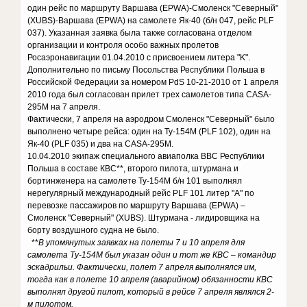
один рейс по маршруту Варшава (EPWA)-Смоленск "Северный"
(XUBS)-Варшава (EPWA) на самолете Як-40 (б/н 047, рейс PLF
037). Указанная заявка была также согласована отделом
организации и контроля особо важных пролетов
Росаэронавигации 01.04.2010 с присвоением литера "K".
Дополнительно по письму Посольства Республики Польша в
Российской Федерации за номером PdS 10-21-2010 от 1 апреля
2010 года был согласован прилет трех самолетов типа CASA-
295M на 7 апреля.
Фактически, 7 апреля на аэродром Смоленск "Северный" было
выполнено четыре рейса: один на Ту-154М (PLF 102), один на
Як-40 (PLF 035) и два на CASA-295M.
10.04.2010 экипаж специального авиаполка ВВС Республики
Польша в составе КВС**, второго пилота, штурмана и
бортинженера на самолете Ту-154М б/н 101 выполнял
нерегулярный международный рейс PLF 101 литер "А" по
перевозке пассажиров по маршруту Варшава (EPWA) –
Смоленск "Северный" (XUBS). Штурмана - лидировщика на
борту воздушного судна не было.
**
В упомянутых заявках на полеты 7 и 10 апреля для
самолета Ту-154М был указан один и тот же КВС – командир
эскадрильи. Фактически, полет 7 апреля выполнялся им,
тогда как в полете 10 апреля (аварийном) обязанности КВС
выполнял другой пилот, который в рейсе 7 апреля являлся 2-
м пилотом.