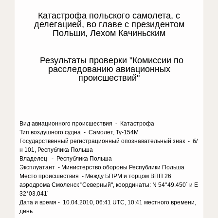
Катастрофа польского самолета, с
делегацией, во главе с президентом
Польши, Лехом Качиньским
Результаты проверки "Комиссии по
расследованию авиационных
происшествий"
Вид авиационного происшествия - Катастрофа
Тип воздушного судна - Самолет, Ту-154М
Государственный регистрационный опознавательный знак - б/
н 101, Республика Польша
Владелец - Республика Польша
Эксплуатант - Министерство обороны Республики Польша
Место происшествия - Между БПРМ и торцом ВПП 26
аэродрома Смоленск "Северный", координаты: N 54°49.450´ и E
32°03.041´
Дата и время - 10.04.2010, 06:41 UTC, 10:41 местного времени,
день