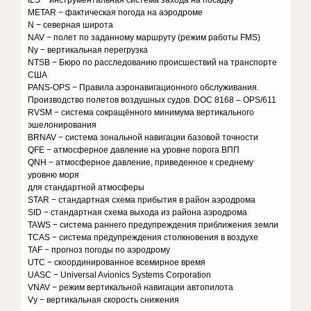
ILS − инструментальная система захода на посадку
METAR − фактическая погода на аэродроме
N − северная широта
NAV − полет по заданному маршруту (режим работы FMS)
Nу − вертикальная перегрузка
NTSB − Бюро по расследованию происшествий на транспорте
США
PANS-OPS − Правила аэронавигационного обслуживания.
Производство полетов воздушных судов. DOC 8168 – OPS/611
RVSM − система сокращённого минимума вертикального
эшелонирования
BRNAV − система зональной навигации базовой точности
QFE − атмосферное давление на уровне порога ВПП
QNH − атмосферное давление, приведенное к среднему
уровню моря
для стандартной атмосферы
STAR − стандартная схема прибытия в район аэродрома
SID − стандартная схема выхода из района аэродрома
TAWS − система раннего предупреждения приближения земли
TCAS − система предупреждения столкновения в воздухе
TAF − прогноз погоды по аэродрому
UTC − скоординированное всемирное время
UASC − Universal Avionics Systems Corporation
VNAV − режим вертикальной навигации автопилота
Vу − вертикальная скорость снижения