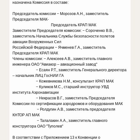
назначена Комиссия в составе:
Председатель комиссии − Морозов А.Н., заместитель
Председателя МАК-
Председатель КРАП МАК
Заместители Председателя комиссии: − Сороченко В.В.,
заместитель Начальника Службы безопасности полетов
авиации Вооруженных Сил
Российской Федерации − Ячменев Г.А., заместитель
Председателя КРАП МАК
Члены комиссии: − Алексеев А.В., заместитель главного
инженера ОАО "Авиакор – авиационный завод"
− Есаян Р.Т., заместитель Генерального директора
– начальник ЛИЦ ГосНИИ ГА
− Кожевникова Н.М., консультант КРАП МАК
− Куликов М.С., старший инструктор УВД
института Аэронавигации
− Некрасов В.Г., заместитель Председателя
Комиссии по сертификации аэродромов и оборудования МАК
− Ролдугин А.В., заместитель председателя
КНТОР АП МАК
− Талалакин А.А., заместитель главного
конструктора ОАО "Туполев"
В соответствии с Приложением 13 к Конвенции о