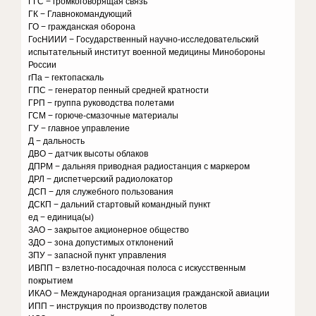
ГГС − громкоговорящая связь
ГК − Главнокомандующий
ГО − гражданская оборона
ГосНИИИ − Государственный научно-исследовательский
испытательный институт военной медицины Минобороны
России
гПа − гектопаскаль
ГПС − генератор пенный средней кратности
ГРП − группа руководства полетами
ГСМ − горюче-смазочные материалы
ГУ − главное управление
Д − дальность
ДВО − датчик высоты облаков
ДПРМ − дальняя приводная радиостанция с маркером
ДРЛ − диспетчерский радиолокатор
ДСП − для служебного пользования
ДСКП − дальний стартовый командный пункт
ед − единица(ы)
ЗАО − закрытое акционерное общество
ЗДО − зона допустимых отклонений
ЗПУ − запасной пункт управления
ИВПП − взлетно-посадочная полоса с искусственным
покрытием
ИКАО − Международная организация гражданской авиации
ИПП − инструкция по производству полетов