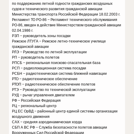
по поддержанию летной годности гражданских воздушных
судов и технического развития гражданской авиации
Министерства транспорта Российской Федерации 18.02.2003 г.
Регламент ТО РО-86 − Регламент технического обслуживания
РО-86, введен в действие Министерством гражданской авиации
02.04.1986 г.
РЗП − руководитель зоны посадки
Рижское ЛТУГА − Рижское летно-техническое училище
гражданской авиации
РЛЭ − Руководство по летной эксплуатации
РП − руководитель полетов
РПСБ − региональная поисково-спасательная база
РСП − радиолокационная система посадки
РСБН − радиотехническая система ближней навигации
РТО − радиотехническое обеспечение
РТОП − радиотехническое обеспечение полетов
РТЭ − Руководство по технической эксплуатации
РУД − рычаг управления двигателем
РФ − Российская Федерация
РЦ − региональный центр
РЦ ЕС ОрВД − районный центр единой системы организации
воздушного движения
САХ − средняя аэродинамическая хорда
СБП А ВС РФ − Служба безопасности полетов авиации
Вооруженных Сил Российской Федерации