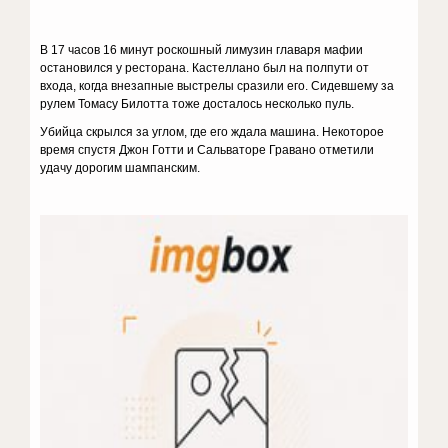
В 17 часов 16 минут роскошный лимузин главаря мафии
остановился у ресторана. Кастеллано был на полпути от
входа, когда внезапные выстрелы сразили его. Сидевшему за
рулем Томасу Билотта тоже досталось несколько пуль.
Убийца скрылся за углом, где его ждала машина. Некоторое
время спустя Джон Готти и Сальваторе Гравано отметили
удачу дорогим шампанским.