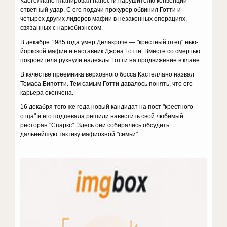
Кастеллано планировал нанести нарушителю конвенции
ответный удар. С его подачи прокурор обвинил Готти и
четырех других лидеров мафии в незаконных операциях,
связанных с наркобизнссом.
В декабре 1985 года умер Делакроче — "крестный отец" нью-
йоркской мафии и наставник Джона Готти. Вместе со смертью
покровителя рухнули надежды Готти на продвижение в клане.
В качестве преемника верховного босса Кастеллано назвал
Томаса Бипотти. Тем самым Готти давалось понять, что его
карьера окончена.
16 декабря того же года новый кандидат на пост "крестного
отца" и его подпевала решили навестить свой любимый
ресторан "Спаркс". Здесь они собирались обсудить
дальнейшую тактику мафиозной "семьи".