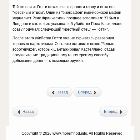
Той же ночью Готти поклялся в верности клану и стал его
"крестным отцом". Один из "биографов" нью-йоркской мафии
журналист Рено Франческини позднее вспоминал: "Я был в
Лондоне и как только услышал об убийстве Пола Кастеллано,
сразу подумал: следующий "крестный отец" — Готти".
После этого убийства Готти уже не скрываясь развернул
торговлю наркотиками. Он также оставил в покое "белых
воротничков", которых шантажировал Кастеллано, отдав
предпочтение традиционному гангстерскому способу
добывания денег — с помощью оружия.
Назад
Вперед
Назад
Вперед
Copyright © 2026 www.moremhod.info. All Rights Reserved.