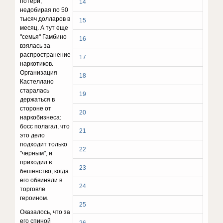
потери,
14
недобирая по 50
тысяч долларов в
15
месяц. А тут еще
"семья" Гамбино
16
взялась за
распространение
17
наркотиков.
Организация
18
Кастеллано
старалась
19
держаться в
стороне от
20
наркобизнеса:
босс полагал, что
21
это дело
подходит только
22
"черным", и
приходил в
23
бешенство, когда
его обвиняли в
24
торговле
героином.
25
Оказалось, что за
его спиной