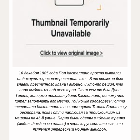
16 декабря 1985 года Пол Кастеллано просто пытался
отдохнуть в красивом ресторанчике... В то время он был
главой преступного клана Гамбино, и кто-то решил, что
пора выбить из-под него трон. Этим кем-то был Джон
Готти, который приказал убить Кастеллано, потому что
хотел заполучить его место. Той ночью головорезы Готти
застрелили Кастеллано и его помощника Томаса Билотти у
ресторана, пока Готти наблюдал за происходящим из
машины на 46-й улице. Парни были одеты в «белые тренчи
(модель дождевого плаща) и черные русские шляпы», что
является интересным модным выбором.