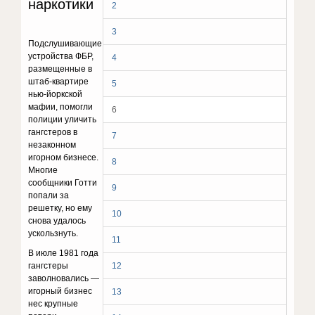
наркотики
2
3
Подслушивающие
устройства ФБР,
4
размещенные в
штаб-квартире
5
нью-йоркской
мафии, помогли
6
полиции уличить
гангстеров в
7
незаконном
игорном бизнесе.
8
Многие
сообщники Готти
9
попали за
решетку, но ему
10
снова удалось
ускользнуть.
11
В июле 1981 года
гангстеры
12
заволновались —
игорный бизнес
13
нес крупные