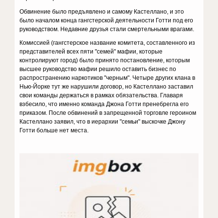
Обвинение было предъявлено и самому Кастеллано, и это
было началом конца гангстерской деятельности Готти под его
руководством. Недавние друзья стали смертельными врагами.
Комиссией (гангстерское название комитета, составленного из
представителей всех пяти "семей" мафии, которые
контролируют город) было принято постановление, которым
высшее руководство мафии решило оставить бизнес по
распространению наркотиков "черным". Четыре других клана в
Нью-Йорке тут же нарушили договор, но Кастеллано заставил
свои команды держаться в рамках обязательства. Главаря
взбесило, что именно команда Джона Готти пренебрегла его
приказом. После обвинений в запрещенной торговле героином
Кастеллано заявил, что в иерархии "семьи" выскочке Джону
Готти больше нет места.