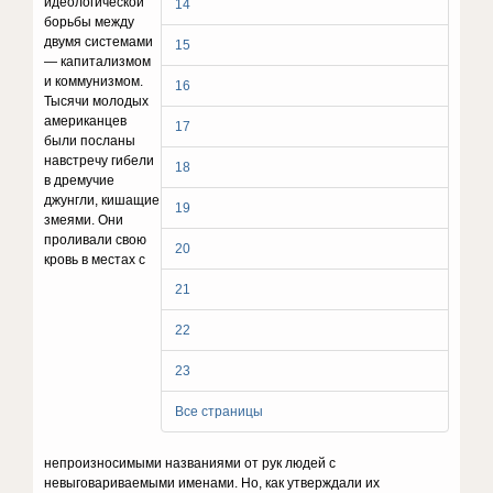
идеологической
14
борьбы между
двумя системами
15
— капитализмом
и коммунизмом.
16
Тысячи молодых
американцев
17
были посланы
навстречу гибели
18
в дремучие
джунгли, кишащие
19
змеями. Они
проливали свою
20
кровь в местах с
21
22
23
Все страницы
непроизносимыми названиями от рук людей с
невыговариваемыми именами. Но, как утверждали их