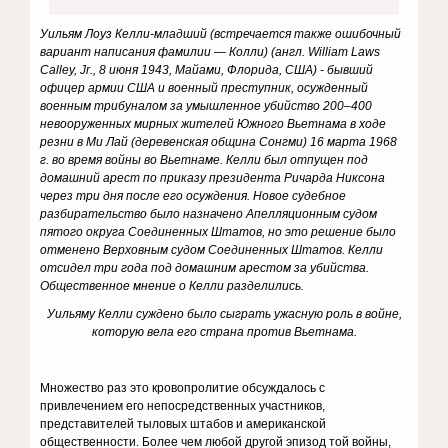
Уильям Лоуз Келли-младший (встречается также ошибочный
вариант написания фамилии — Колли) (англ. William Laws
Calley, Jr., 8 июня 1943, Майами, Флорида, США) - бывший
офицер армии США и военный преступник, осужденный
военным трибуналом за умышленное убийство 200–400
невооруженных мирных жителей Южного Вьетнама в ходе
резни в Ми Лай (деревенская община Сонгми) 16 марта 1968
г. во время войны во Вьетнаме. Келли был отпущен под
домашний арест по приказу президента Ричарда Никсона
через три дня после его осуждения. Новое судебное
разбирательство было назначено Апелляционным судом
пятого округа Соединенных Штатов, но это решение было
отменено Верховным судом Соединенных Штатов. Келли
отсидел три года под домашним арестом за убийства.
Общественное мнение о Келли разделились.
Уильяму Келли суждено было сыграть ужасную роль в войне,
которую вела его страна против Вьетнама.
Множество раз это кровопролитие обсуждалось с
привлечением его непосредственных участников,
представителей тыловых штабов и американской
общественности. Более чем любой другой эпизод той войны,