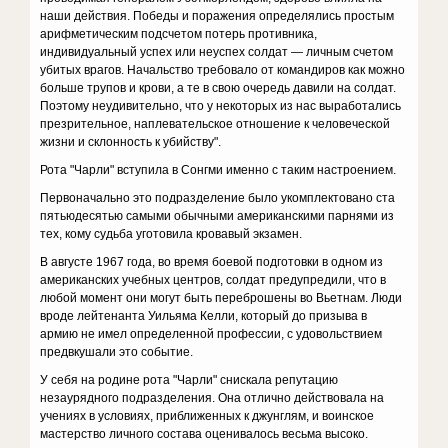
наши действия. Победы и поражения определялись простым
арифметическим подсчетом потерь противника,
индивидуальный успех или неуспех солдат — личным счетом
убитых врагов. Начальство требовало от командиров как можно
больше трупов и крови, а те в свою очередь давили на солдат.
Поэтому неудивительно, что у некоторых из нас выработались
презрительное, наплевательское отношение к человеческой
жизни и склонность к убийству".
Рота "Чарли" вступила в Сонгми именно с таким настроением.
Первоначально это подразделение было укомплектовано ста
пятьюдесятью самыми обычными американскими парнями из
тех, кому судьба уготовила кровавый экзамен.
В августе 1967 года, во время боевой подготовки в одном из
американских учебных центров, солдат предупредили, что в
любой момент они могут быть переброшены во Вьетнам. Люди
вроде лейтенанта Уильяма Келли, который до призыва в
армию не имел определенной профессии, с удовольствием
предвкушали это событие.
У себя на родине рота "Чарли" снискала репутацию
незаурядного подразделения. Она отлично действовала на
учениях в условиях, приближенных к джунглям, и воинское
мастерство личного состава оценивалось весьма высоко.