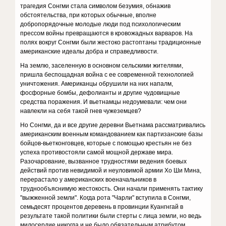
трагедия Сонгми стала символом безумия, обнажив
обстоятельства, при которых обычные, вполне
добропорядочные молодые люди под психологическим
прессом войны превращаются в кровожадных варваров. На
полях вокруг Сонгми были жестоко растоптаны традиционные
американские идеалы добра и справедливости.
На землю, заселенную в основном сельскими жителями,
пришла беспощадная война с ее современной технологией
уничтожения. Американцы обрушили на них напалм,
фосфорные бомбы, дефолианты и другие чудовищные
средства поражения. И вьетнамцы недоумевали: чем они
навлекли на себя такой гнев чужеземцев?
Но Сонгми, да и все другие деревни Вьетнама рассматривались
американским военным командованием как партизанские базы
бойцов-вьетконговцев, которые с помощью крестьян не без
успеха противостояли самой мощной державе мира.
Разочарование, вызванное трудностями ведения боевых
действий против невидимой и неуловимой армии Хо Ши Мина,
перерастало у американских военачальников в
труднообъяснимую жестокость. Они начали применять тактику
"выжженной земли". Когда рота "Чарли" вступила в Сонгми,
семьдесят процентов деревень в провинции Куангнгай в
результате такой политики были стерты с лица земли, но ведь
милосердие никогда и не было обязательным атрибутом