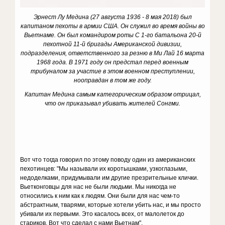
Эрнест Лу Медина (27 августа 1936 - 8 мая 2018) был
капитаном пехоты в армии США. Он служил во время войны во
Вьетнаме. Он был командиром роты C 1-го батальона 20-й
пехотной 11-й бригады Американской дивизии,
подразделения, ответственного за резню в Ми Лай 16 марта
1968 года. В 1971 году он предстал перед военным
трибуналом за участие в этом военном преступлении,
нооправдан в том же году.
Капитан Медина самым категорическим образом отрицал,
что он приказывал убивать жителей Сонгми.
Вот что тогда говорил по этому поводу один из американских
пехотинцев: "Мы называли их коротышками, узкоглазыми,
недоделками, придумывали им другие презрительные клички.
Вьетконговцы для нас не были людьми. Мы никогда не
относились к ним как к людям. Они были для нас чем-то
абстрактным, тварями, которые хотели убить нас, и мы просто
убивали их первыми. Это касалось всех, от малолеток до
стариков. Вот что сделал с нами Вьетнам".