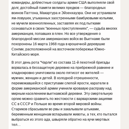
командиры, доблестные солдаты армии США выполняли свой
долг, достойный памяти великих предков — благородных
воинов Паттона, Макартура и Эйзенхауэра. Они не устраивали
ям-ловушек, утыканных заостренными бамбуковыми кольями,
не мучили военнопленных, заставляя их под пытками
сознаваться в своих "военных преступлениях", — судьба многих
американцев, попавших в плен. Но все утверждения о
благородной миссии американских войск во Вьетнаме были
похоронены 16 марта 1968 года в крошечной деревушке
Сонгми, расположенной на восточном побережье Южно-
Китайского моря.
В этот день рота "Чарли" из состава 11-й пехотной бригады
ворвалась в беззащитную деревню на прибрежной равнине и
хладнокровно уничтожила около пятисот ее жителей —
мужчин, женщин и детей. В холодной отрешенности,
перемежавшейся с приступами слепой ярости, каратели в
форме американской армии учинили кровавую расправу над
мирным населением вьетнамской деревни. Эту смертельную
оргию можно сравнить по жестокости с варварскими акциями
СС в СССР и Польше во время второй мировой войны.
Стариков сбрасывали во рвы и закалывали штыками,
беременным женщинам вспарывали животы, а тех, кто пытался
выбраться из этого ада, швыряли обратно на кучи мертвых
тел…