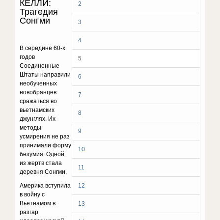
КЕЛЛИ:
2
Трагедия
Сонгми
3
4
В середине 60-х
годов
5
Соединенные
Штаты направили
6
необученных
новобранцев
7
сражаться во
вьетнамских
8
джунглях. Их
методы
9
усмирения не раз
принимали форму
10
безумия. Одной
из жертв стала
11
деревня Сонгми.
Америка вступила
12
в войну с
Вьетнамом в
13
разгар