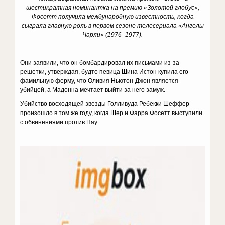
шестикратная номинантка на премию «Золотой глобус»,
Фосетт получила международную известность, когда
сыграла главную роль в первом сезоне телесериала «Ангелы
Чарли» (1976–1977).
Они заявили, что он бомбардировал их письмами из-за
решетки, утверждая, будто певица Шина Истон купила его
фамильную ферму, что Оливия Ньютон-Джон является
убийцей, а Мадонна мечтает выйти за него замуж.
Убийство восходящей звезды Голливуда Ребекки Шеффер
произошло в том же году, когда Шер и Фарра Фосетт выступили
с обвинениями против Нау.