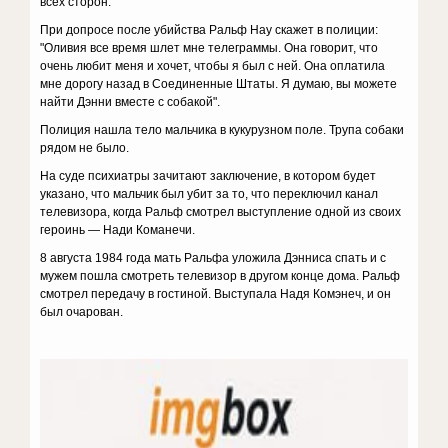
всех сторон.
При допросе после убийства Ральф Нау скажет в полиции:
"Оливия все время шлет мне телеграммы. Она говорит, что
очень любит меня и хочет, чтобы я был с ней. Она оплатила
мне дорогу назад в Соединенные Штаты. Я думаю, вы можете
найти Дэнни вместе с собакой".
Полиция нашла тело мальчика в кукурузном поле. Трупа собаки
рядом не было.
На суде психиатры зачитают заключение, в котором будет
указано, что мальчик был убит за то, что переключил канал
телевизора, когда Ральф смотрел выступление одной из своих
героинь — Нади Команечи.
8 августа 1984 года мать Ральфа уложила Дэнниса спать и с
мужем пошла смотреть телевизор в другом конце дома. Ральф
смотрел передачу в гостиной. Выступала Надя Комэнеч, и он
был очарован.