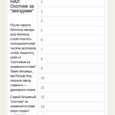
НАУ:
2
Охотник за
"звездами"
3
4
После смерти
Леннона звезды
5
шоу-бизнеса
стали платить
6
телохранителям
тысячи долларов,
7
чтобы защитить
себя от
8
"охотников за
знаменитостями".
9
Такие безумцы,
как Ральф Нау,
10
лишали звезд
главного —
11
душевного покоя.
Самый безумный
12
"охотник" за
знаменитостями
13
скоро подаст