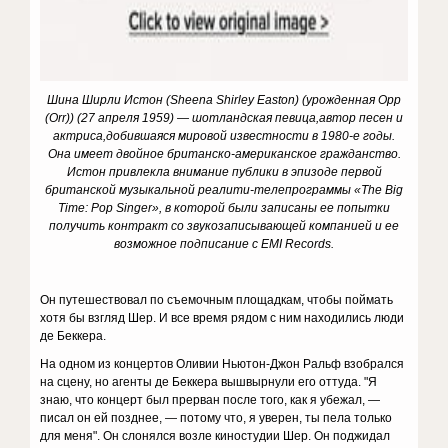
Шина
Ширли
Истон (Sheena Shirley Easton) (
урожденная Орр
(Orr)
) (27 апреля 1959) — шотландская певица,
автор песен и
актриса,
добившаяся мировой известности в 1980-е годы.
Она имеет двойное британско-американское гражданство.
Истон привлекла внимание публики в эпизоде первой
британской музыкальной реалити-телепрограммы «The Big
Time: Pop Singer», в которой были записаны ее попытки
получить контракт со звукозаписывающей компанией и ее
возможное подписание с EMI Records.
Он путешествовал по съемочным площадкам, чтобы поймать
хотя бы взгляд Шер. И все время рядом с ним находились люди
де Беккера.
На одном из концертов Оливии Ньютон-Джон Ральф взобрался
на сцену, но агенты де Беккера вышвырнули его оттуда. "Я
знаю, что концерт был прерван после того, как я убежал, —
писал он ей позднее, — потому что, я уверен, ты пела только
для меня". Он слонялся возле киностудии Шер. Он поджидал