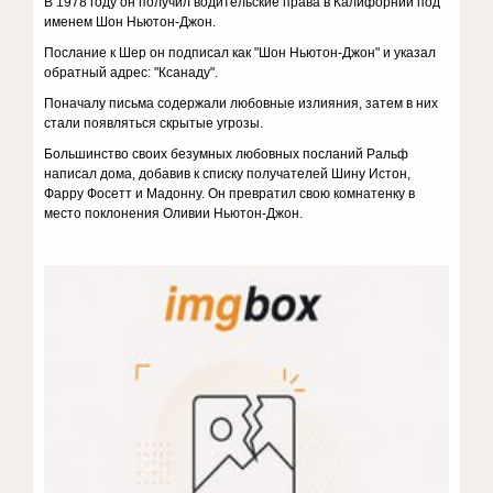
В 1978 году он получил водительские права в Калифорнии под
именем Шон Ньютон-Джон.
Послание к Шер он подписал как "Шон Ньютон-Джон" и указал
обратный адрес: "Ксанаду".
Поначалу письма содержали любовные излияния, затем в них
стали появляться скрытые угрозы.
Большинство своих безумных любовных посланий Ральф
написал дома, добавив к списку получателей Шину Истон,
Фарру Фосетт и Мадонну. Он превратил свою комнатенку в
место поклонения Оливии Ньютон-Джон.