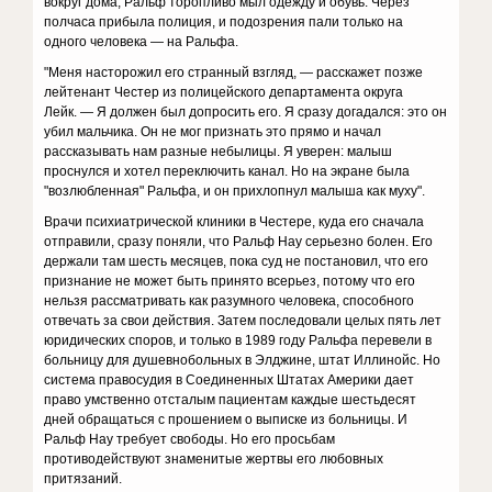
вокруг дома, Ральф торопливо мыл одежду и обувь. Через
полчаса прибыла полиция, и подозрения пали только на
одного человека — на Ральфа.
"Меня насторожил его странный взгляд, — расскажет позже
лейтенант Честер из полицейского департамента округа
Лейк. — Я должен был допросить его. Я сразу догадался: это он
убил мальчика. Он не мог признать это прямо и начал
рассказывать нам разные небылицы. Я уверен: малыш
проснулся и хотел переключить канал. Но на экране была
"возлюбленная" Ральфа, и он прихлопнул малыша как муху".
Врачи психиатрической клиники в Честере, куда его сначала
отправили, сразу поняли, что Ральф Нау серьезно болен. Его
держали там шесть месяцев, пока суд не постановил, что его
признание не может быть принято всерьез, потому что его
нельзя рассматривать как разумного человека, способного
отвечать за свои действия. Затем последовали целых пять лет
юридических споров, и только в 1989 году Ральфа перевели в
больницу для душевнобольных в Элджине, штат Иллинойс. Но
система правосудия в Соединенных Штатах Америки дает
право умственно отсталым пациентам каждые шестьдесят
дней обращаться с прошением о выписке из больницы. И
Ральф Нау требует свободы. Но его просьбам
противодействуют знаменитые жертвы его любовных
притязаний.