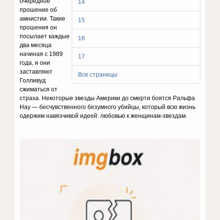
очередное
14
прошение об
амнистии. Такие
15
прошения он
посылает каждые
16
два месяца
начиная с 1989
17
года, и они
заставляют
Все страницы
Голливуд
сжиматься от
страха. Некоторые звезды Америки до смерти боятся Ральфа
Нау — бесчувственного безумного убийцы, который всю жизнь
одержим навязчивой идеей: любовью к женщинам-звездам.