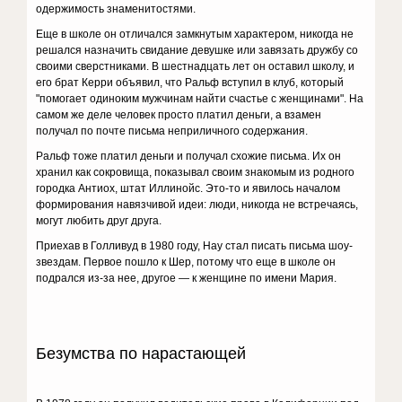
одержимость знаменитостями.
Еще в школе он отличался замкнутым характером, никогда не
решался назначить свидание девушке или завязать дружбу со
своими сверстниками. В шестнадцать лет он оставил школу, и
его брат Керри объявил, что Ральф вступил в клуб, который
"помогает одиноким мужчинам найти счастье с женщинами". На
самом же деле человек просто платил деньги, а взамен
получал по почте письма неприличного содержания.
Ральф тоже платил деньги и получал схожие письма. Их он
хранил как сокровища, показывал своим знакомым из родного
городка Антиох, штат Иллинойс. Это-то и явилось началом
формирования навязчивой идеи: люди, никогда не встречаясь,
могут любить друг друга.
Приехав в Голливуд в 1980 году, Нау стал писать письма шоу-
звездам. Первое пошло к Шер, потому что еще в школе он
подрался из-за нее, другое — к женщине по имени Мария.
Безумства по нарастающей