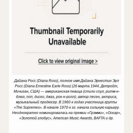
Дайана Росс (Diana Ross), полное имя Дайана Эрнестин Эрл
Росс (Diana Ernestine Earle Ross) (26 марта 1944, Детройт,
Мичиган, США) — американская певица (стили соул, ритм-н-
блюз, поп, диско, джаз, рок-н-ролл), автор песен, актриса,
музыкальный продюсер. В 1960-х годах участница группы
«The Supremes». В начале 1970-х гг. начала сольную карьеру.
Неоднократно номинировалась на премии «Грэмми», «Оскар»,
«Золотой глобус», American Music Awards, BAFTA и др.