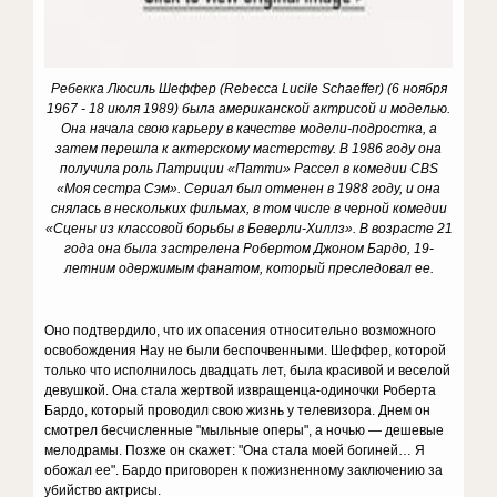
Ребекка Люсиль Шеффер (
Rebecca
Lucile
Schaeffer
) (6 ноября
1967 - 18 июля 1989) была американской актрисой и моделью.
Она начала свою карьеру в качестве модели-подростка, а
затем перешла к актерскому мастерству.
В 1986 году она
получила роль Патриции «Патти» Рассел в комедии CBS
«Моя сестра Сэм».
Сериал был отменен в 1988 году, и она
снялась в нескольких фильмах, в том числе в черной комедии
«Сцены из классовой борьбы в Беверли-Хиллз».
В возрасте 21
года она была застрелена Робертом Джоном Бардо, 19-
летним одержимым фанатом, который преследовал ее.
Оно подтвердило, что их опасения относительно возможного
освобождения Нау не были беспочвенными. Шеффер, которой
только что исполнилось двадцать лет, была красивой и веселой
девушкой. Она стала жертвой извращенца-одиночки Роберта
Бардо, который проводил свою жизнь у телевизора. Днем он
смотрел бесчисленные "мыльные оперы", а ночью — дешевые
мелодрамы. Позже он скажет: "Она стала моей богиней… Я
обожал ее". Бардо приговорен к пожизненному заключению за
убийство актрисы.