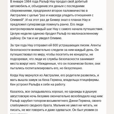
В январе 1984 года Ральф Нау продал свой добитый
автомобиль и, объединив эти деньги с последними
сбережениями, предпринял второе паломничество в
Австралию с целью "раз и навсегда уладить отношения с
Оливией". И на этот раз де Беккер знал о планах Нау и
предложил суперзвезде покинуть ранчо. Его люди
контролировали каждый шаг Нау с самого начала путешествия.
Целую неделю одиноко бродил Ральф по малонаселенному
району. Он так и не увидел Оливию.
За три года Нау отправил ей 600 устрашающих писем. Агенты
безопасности внимательно следили за ним каждый день. Он
путешествовал по миру, чтобы посетить ее концерты, не
подозревая, что люди из службы безопасности занимают
места вокруг него. Убежденные, что он психически болен, они
пытались госпитализировать его, но безуспешно.
Когда Нау вернулся из Австралии, его родители развелись, и
мать вышла замуж за Кена Геркена, владельца птицефермы.
Кен устроил Ральфа к себе на работу.
Казалось, все складывалось хорошо, но однажды в душную
августовскую ночь безумие окончательно возобладало над ним:
Ральф зарубил топором восьмилетнего Дэнни Геркена, своего
слабоумного сводного брата. Мальчик не умел ни читать, ни
писать, не мог говорить и даже одеваться. Он был уязвим со