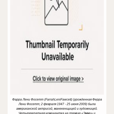
Фарра Лени Фосетт (
Farrah
Leni
Fawcett
) (урожденная Ферра
Лени Фосетт; 2 февраля 1947 - 25 июня 2009) была
американской актрисой, манекенщицей и художницей.
Четырехкратная номинантка на премию «Эмми» и