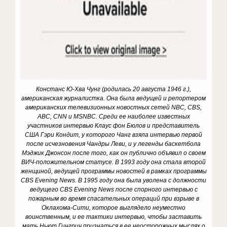
Констанс Ю-Хва Чунг (родилась 20 августа 1946 г.),
американская журналистка.
Она была ведущей и репортером
американских телевизионных новостных сетей NBC, CBS,
ABC, CNN и MSNBC.
Среди ее наиболее известных
участников интервью Клаус фон Бюлов и представитель
США Гэри Кондит, у которого Чанг взяла интервью первой
после исчезновения Чандры Леви, и у легенды баскетбола
Мэджик Джонсон после того, как он публично объявил о своем
ВИЧ-положительном статусе.
В 1993 году она стала второй
женщиной, ведущей программы новостей в рамках программы
CBS Evening News.
В 1995 году она была уволена с должности
ведущего CBS Evening News после спорного интервью с
пожарным во время спасательных операций при взрыве в
Оклахома-Сити, которое выглядело неуместно
воинственным, и ее тактики интервью, чтобы заставить
мать Ньют Гингрич признаться в ее неосторожных мыслях о