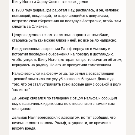
Шину Истон и Фарру Фосетт возле их домов.
В 1983 году фирма, где работал Нау, распалась, и он, человек
непьющий, некурящий, не встречающийся с девушками,
потратил свои сбережения на поездку в Австралию, чтобы там
следить за Оливией.
Целую неделю он спал во взятом напрокат автомобиле,
стараясь быть как можно ближе к ней, но все было напрасно.
В подавленном настроении Ральф вернулся в Америку и
истратил последние сбережения на поездку в Шотландию,
чтобы увидеть Шину Истон, которая, он где-то вычитал об этом,
вернулась на родину. Но его не пропустили таможенники.
Ральф вернулся на ферму отца, где семья с возрастающей
тревогой заметила его усугубляющееся безумие. Дошло до
того, что он стал устраивать трехчасовые шоу с собакой в роли
"солистки".
Де Беккер связался по телефону с отцом Ральфа и сообщил
ему о навязчивых идеях сына по отношению к знаменитым
женщинам.
Дельмар Нау переговорил с адвокатом, но тот сообщил, что
ничем не может помочь. Ральф, в сущности, не причинил
никому вреда.