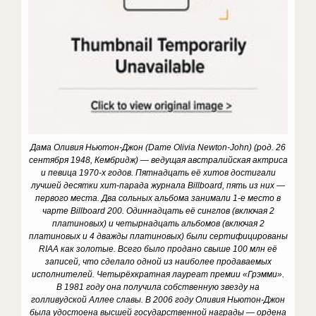
Дама Оливия Ньютон-Джон (Dame Olivia Newton-John) (род. 26
сентября 1948, Кембридж) — ведущая австралийская актриса
и певица 1970-х годов. Пятнадцать её хитов достигали
лучшей десятки хит-парада журнала Billboard, пять из них —
первого места. Два сольных альбома занимали 1-е место в
чарте Billboard 200. Одиннадцать её синглов (включая 2
платиновых) и четырнадцать альбомов (включая 2
платиновых и 4 дважды платиновых) были сертифицированы
RIAA как золотые. Всего было продано свыше 100 млн её
записей, что сделало одной из наиболее продаваемых
исполнителей. Четырёхкратная лауреат премии «Грэмми».
В 1981 году она получила собственную звезду на
голливудской Аллее славы. В 2006 году Оливия Ньютон-Джон
была удостоена высшей государственной награды — ордена