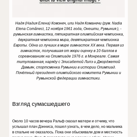
Надя (Надия Елена) Комэнеч, или Надя Команечи (рум. Nadia
Elena Comăneci, 12 ноября 1961 года, Онешти, Румыния ), -
румынская гимнастка, пятикратная олимпийская чемпионка,
двукратная чемпионка мира, девятикратная чемпионка
Европы. Одна из лучших в мире гимнасток XX века. Первая из
гимнасток, получившая от жюри оценку в 10 баллов в
соревнованиях на Олимпиаде 1976 г. в Монреале. Самая
титулованная, наряду с Элисабетой Липэ и Джорджетой
Дамьян, спортсменка Румынии в истории Олимпиад.
Почётный президент олимпийского комитета Румынии и
Румынской федерации гимнастики.
Взгляд сумасшедшего
Около 10 часов вечера Ральф сказал матери и отчиму, что
услышал плач Дэнниса, пошел узнать, в чем дело, но мальчика
в спальне не оказалось. Пока они обыскивали дом и местность