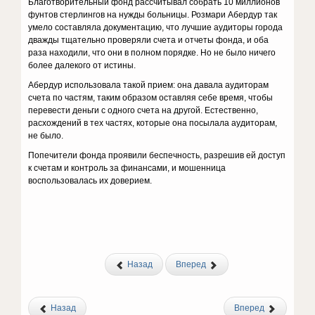
Благотворительный фонд рассчитывал собрать 10 миллионов
фунтов стерлингов на нужды больницы. Розмари Абердур так
умело составляла документацию, что луч­шие аудиторы города
дважды тщательно проверяли счета и отчеты фонда, и оба
раза находили, что они в полном порядке. Но не было ничего
более далекого от истины.
Абердур использовала такой прием: она давала аудиторам
счета по частям, таким образом оставляя себе время, что­бы
перевести деньги с одного счета на другой. Естественно,
расхождений в тех частях, которые она посылала аудиторам,
не было.
Попечители фонда проявили бес­печность, разрешив ей доступ
к счетам и контроль за финансами, и мошенница
воспользовалась их доверием.
Назад
Вперед
Назад
Вперед