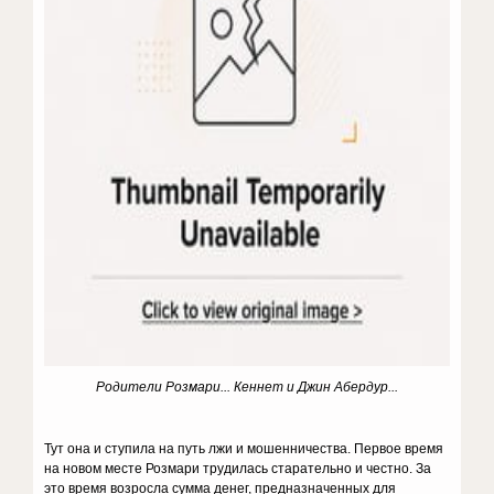
Родители Розмари... Кеннет и Джин Абердур...
Тут она и ступила на путь лжи и мошенничества. Первое время
на но­вом месте Розмари трудилась старатель­но и честно. За
это время возросла сумма денег, предназначенных для