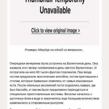
Розмари Абердур на одной из вечеринок...
Очередная вечеринка была устроена на Валентинов день. Она
назвала этот вечер «избиением в день святого Валентина». И
потратила на него 60 тысяч фунтов стер­лингов. При входе
гостям предлагали эк­зотические коктейли, потом приглашали к
столам, которые буквально ломились от самых изысканных
яств. После обильных возлияний гости поднялись наверх, где
был бассейн, и там им было предложено переодеться в
специально приготовленные костюмы. Веселье началось с
шуточных боев в воде и закончилось еще большим количеством
шампанского и откровенным разгулом.