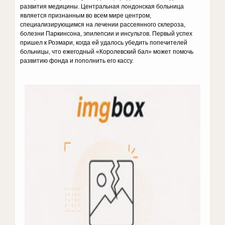
развития ме­дицины. Центральная лондонская больни­ца
является признанным во всем мире цент­ром,
специализирующимся на лечении рас­сеянного склероза,
болезни Паркинсона, эпилепсии и инсультов. Первый успех
при­шел к Розмари, когда ей удалось убедить попечителей
больницы, что ежегодный «Королевский бал» может помочь
развитию фонда и пополнить его кассу.