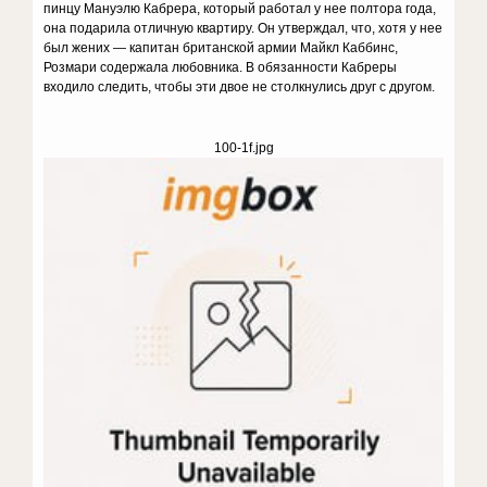
пинцу Мануэлю Кабрера, который рабо­тал у нее полтора года,
она подарила от­личную квартиру. Он утверждал, что, хотя у нее
был жених — капитан британской армии Майкл Каббинс,
Розмари содержа­ла любовника. В обязанности Кабреры
входило следить, чтобы эти двое не столк­нулись друг с другом.
100-1f.jpg