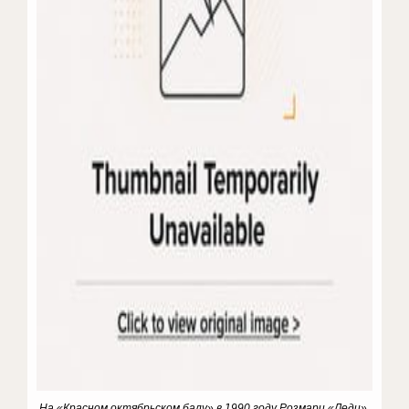
На «Красном октябрьском балу» в 1990 году Розмари,
«Леди»,