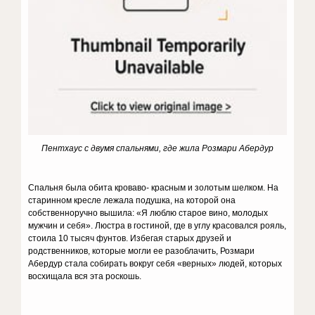
Пентхаус с двумя спальнями, где жила Розмари Абердур
Спальня была обита кроваво- красным и золотым шелком. На
старин­ном кресле лежала подушка, на которой она
собственноручно вышила: «Я люблю старое вино, молодых
мужчин и себя». Люстра в гостиной, где в углу красовался рояль,
стоила 10 тысяч фунтов. Избегая старых друзей и
родственников, которые могли ее разоблачить, Розмари
Абердур стала собирать вокруг себя «верных» лю­дей, которых
восхищала вся эта роскошь.