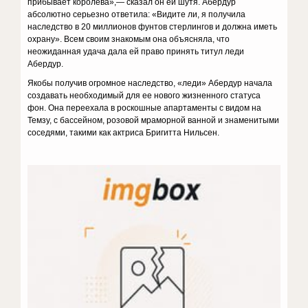
при­бывает королева»,— сказал он ей шутя. Абердур
абсолютно серьезно ответила: «Видите ли, я получила
наследство в 20 мил­лионов фунтов стерлингов и должна иметь
охрану». Всем своим знакомым она объяс­няла, что
неожиданная удача дала ей право принять титул леди
Абердур.
Якобы получив огромное наследство, «леди» Абердур начала
создавать необхо­димый для ее нового жизненного статуса
фон. Она переехала в роскошные апарта­менты с видом на
Темзу, с бассейном, ро­зовой мраморной ванной и знаменитыми
соседями, такими как актриса Бригитта Нильсен.