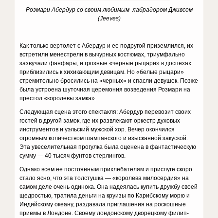
Розмари Абердур со своим любимым лабрадором Дживсом
(Jeeves)
Как только вертолет с Абердур и ее подругой приземлился, их
встретили менестрели в вычурных костюмах, триум­фально
зазвучали фанфары, и грозные «черные рыцари» в доспехах
приблизились к хихикающим девицам. Но «белые рыцари»
стремительно бросились на «чер­ных» и спасли девушек. Позже
была ус­троена шуточная церемония возведения Розмари на
престол «королевы замка».
Следующая сцена этого спектакля: Абердур перевозит своих
гостей в другой замок, где их развлекают оркестр духовых
инструментов и уэльский мужской хор. Вечер окончился
огромным количеством шампанского и изысканной закуской.
Эта увеселительная прогулка была оценена в фантастическую
сумму — 40 тысяч фунтов стерлингов.
Однако всем ее постоянным прихлеба­телям и прислуге скоро
стало ясно, что эта толстушка — «королева милосердия» на
самом деле очень одинока. Она надеялась купить дружбу своей
щедростью, тратила деньги на круизы по Карибскому морю и
Индийскому океану, раздавала приглаше­ния на роскошные
приемы в Лондоне. Своему лондонскому дворецкому филип­