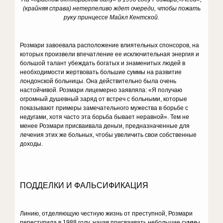
(крайняя справа) нетерпеливо ждет очереди, чтобы пожать
руку принцессе Майкл Кентской.
Розмари завоевала расположение влия­тельных спонсоров, на
которых произ­вели впечатление ее исключительная энергия и
большой талант убеждать бога­тых и знаменитых людей в
необходимости жертвовать большие суммы на развитие
лондонской больницы. Она действительно была очень
настойчивой. Розмари лице­мерно заявляла: «Я получаю
огромный душевный заряд от встреч с больными, ко­торые
показывают примеры замечатель­ного мужества в борьбе с
недугами, хотя часто эта борьба бывает неравной». Тем не
менее Розмари присваивала деньги, предназначенные для
лечения этих же больных, чтобы увеличить свои собствен­ные
доходы.
ПОДДЕЛКИ И ФАЛЬСИФИКАЦИЯ
Линию, отделяющую честную жизнь от преступной, Розмари
переступила в 1988 году, начав присваивать небольшие сум­мы