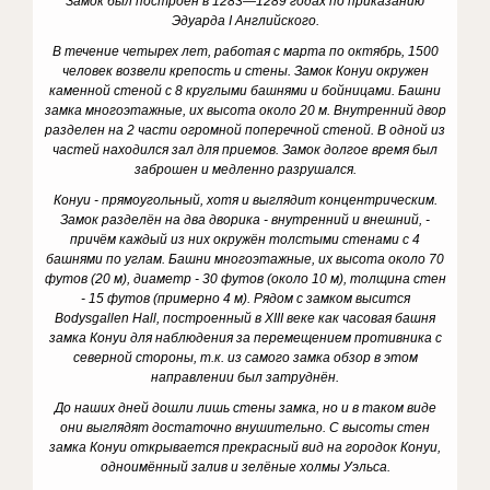
Замок был построен в 1283—1289 годах по приказанию
Эдуарда I Английского.
В течение четырех лет, работая с марта по октябрь, 1500
человек возвели крепость и стены. Замок Конуи окружен
каменной стеной с 8 круглыми башнями и бойницами. Башни
замка многоэтажные, их высота около 20 м. Внутренний двор
разделен на 2 части огромной поперечной стеной. В одной из
частей находился зал для приемов. Замок долгое время был
заброшен и медленно разрушался.
Конуи - прямоугольный, хотя и выглядит концентрическим.
Замок разделён на два дворика - внутренний и внешний, -
причём каждый из них окружён толстыми стенами с 4
башнями по углам. Башни многоэтажные, их высота около 70
футов (20 м), диаметр - 30 футов (около 10 м), толщина стен
- 15 футов (примерно 4 м). Рядом с замком высится
Bodysgallen Hall, построенный в XIII веке как часовая башня
замка Конуи для наблюдения за перемещением противника с
северной стороны, т.к. из самого замка обзор в этом
направлении был затруднён.
До наших дней дошли лишь стены замка, но и в таком виде
они выглядят достаточно внушительно. С высоты стен
замка Конуи открывается прекрасный вид на городок Конуи,
одноимённый залив и зелёные холмы Уэльса.