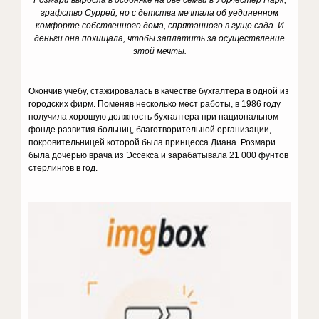
Розмари выросла в особняке на две семьи в Уорчестер Парк,
графство Суррей, но с детства мечтала об уединенном
комфорте собственного дома, спрятанного в гуще сада. И
деньги она похищала, чтобы заплатить за осуществление
этой мечты.
Окончив учебу, стажировалась в ка­честве бухгалтера в одной из
городских фирм. Поменяв несколько мест работы, в 1986 году
получила хорошую должность бухгалтера при национальном
фонде развития больниц, благотворительной организации,
покровительницей которой была принцесса Диана. Розмари
была дочерью врача из Эссекса и зарабатывала 21 000 фунтов
стерлингов в год.