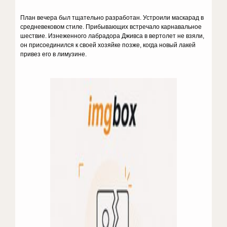
План вечера был тщательно разработан. Устроили маска­рад в
средневековом стиле. Прибывающих встречало карнавальное
шествие. Изне­женного лабрадора Дживса в вертолет не взяли,
он присоединился к своей хозяйке позже, когда новый лакей
привез его в ли­музине.