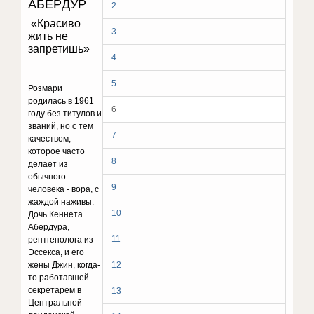
AБEPДУP
2
«Красиво
3
жить не
запретишь»
4
5
Розмари
родилась в 1961
6
году без титу­лов и
званий, но с тем
7
качеством,
которое часто
8
делает из
обычного
9
человека - вора, с
жаждой наживы.
10
Дочь Кеннета
Абердура,
11
рентгенолога из
Эссекса, и его
жены Джин, когда-
12
то работавшей
секретарем в
13
Цен­тральной