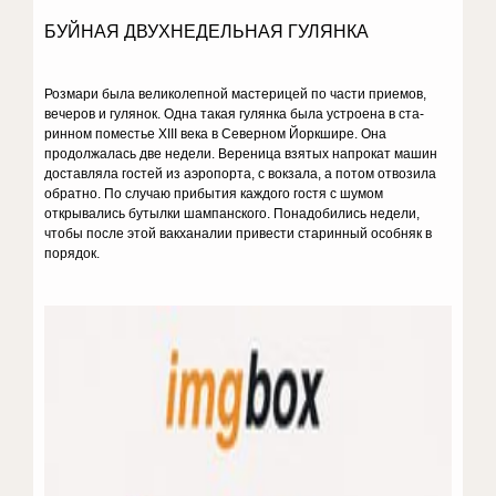
БУЙНАЯ ДВУХНЕДЕЛЬНАЯ ГУЛЯНКА
Розмари была великолепной мастери­цей по части приемов,
вечеров и гулянок. Одна такая гулянка была устроена в ста­
ринном поместье XIII века в Северном Йоркшире. Она
продолжалась две недели. Вереница взятых напрокат машин
достав­ляла гостей из аэропорта, с вокзала, а по­том отвозила
обратно. По случаю прибы­тия каждого гостя с шумом
открывались бутылки шампанского. Понадобились не­дели,
чтобы после этой вакханалии при­вести старинный особняк в
порядок.