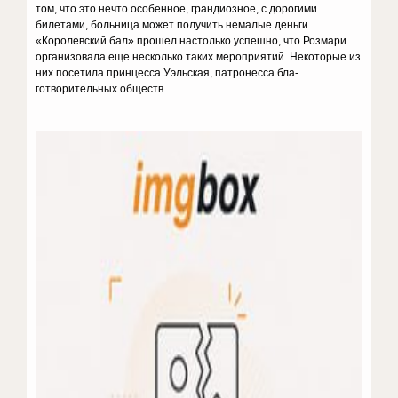
том, что это нечто особенное, грандиоз­ное, с дорогими
билетами, больница мо­жет получить немалые деньги.
«Королев­ский бал» прошел настолько успешно, что Розмари
организовала еще несколько та­ких мероприятий. Некоторые из
них посе­тила принцесса Уэльская, патронесса бла­
готворительных обществ.