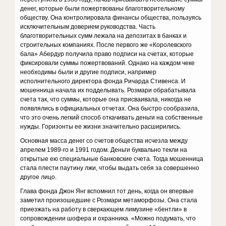
денег, которые были пожертвованы благотворительному
обществу. Она кон­тролировала финансы общества, пользу­ясь
исключительным доверием руковод­ства. Часть
благотворительных сумм ле­жала на депозитах в банках и
строитель­ных компаниях. После первого же «Коро­левского
бала» Абердур получила право подписи на счетах, которые
фиксировали суммы пожертвований. Однако на каждом чеке
необходимы были и другие подписи, например
исполнительного директора фонда Ричарда Стивенса. И
мошенница начала их подделывать. Розмари обраба­тывала
счета так, что суммы, которые она присваивала, никогда не
появлялись в офи­циальных отчетах. Она быстро сообрази­ла,
что это очень легкий способ откачивать деньги на собственные
нужды. Гори­зонты ее жизни значительно расширились.
Основная масса денег со счетов обще­ства исчезла между
апрелем 1989-го и 1991 годом. Деньги буквально текли на
открытые ею специальные банковские счета. Тогда мошенница
стала плести паутину лжи, что­бы выдать себя за совершенно
другое лицо.
Глава фонда Джон Янг вспомнил тот день, когда он впервые
заметил произо­шедшие с Розмари метаморфозы. Она ста­ла
приезжать на работу в сверкающем ли­музине «бентли» в
сопровождении шофера и охранника. «Можно подумать, что