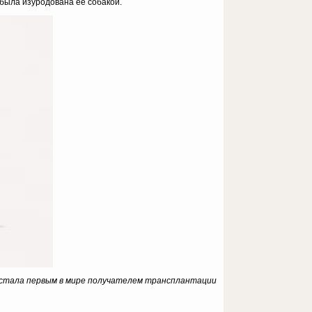
 была изуродована ее собакой.
ия, стала первым в мире получателем трансплантации