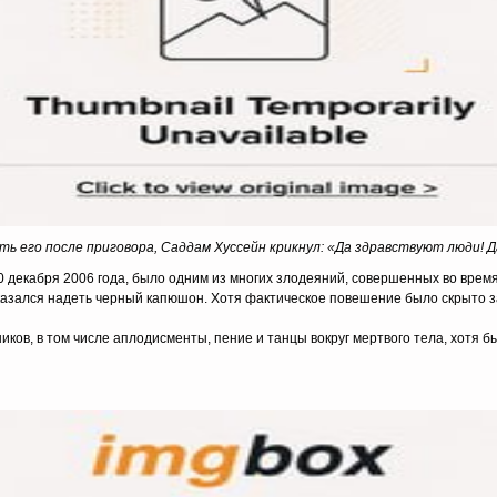
ь его после приговора, Саддам Хуссейн крикнул: «Да здравствуют люди! Д
0 декабря 2006 года, было одним из многих злодеяний, совершенных во вре
отказался надеть черный капюшон. Хотя фактическое повешение было скрыто 
ков, в том числе аплодисменты, пение и танцы вокруг мертвого тела, хотя б