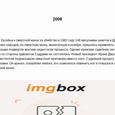
2006
Хусейна к смертной казни за убийство в 1982 году 148 мусульман-шиитов в Д
ских народов, но смертную казнь, вынесенную в ноябре, пришлось применят
ации подвергли критике недостатки процесса. Однако иракская судебная сис
 со стороны адвокатов Саддама не состоялись. Новый президент Ирака Джала
заместители подписывали смертные приговоры вместо него. Судебный процесс
ровне. Он кричал, оскорбляя любого, кто осмелился обвинить его и отказалс
ной казни.