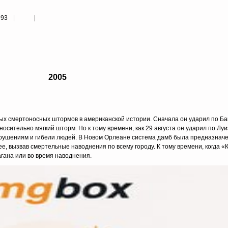
993
2005
мых смертоносных штормов в американской истории. Сначала он ударил по Б
тносительно мягкий шторм. Но к тому времени, как 29 августа он ударил по Луи
азрушениям и гибели людей. В Новом Орлеане система дамб была предназнач
е, вызвав смертельные наводнения по всему городу. К тому времени, когда «
агана или во время наводнения.