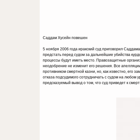
Саддам Хусейн повешен
5 ноября 2006 года иракский суд приговорил Саддама 
предстать перед судом за дальнейшие убийства курд
процессы будут иметь место. Правозащитные организ
неодобрение не изменит его решения. Все апелляции
противником смертной казни, но, как известно, его 
отказа подсудимого сотрудничать с судом на любом у
предсказуемый вывод о том, что суд приведет к смерт