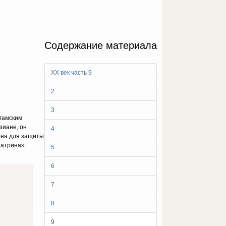
Содержание материала
ХХ век часть 9
2
3
агамским
зиане, он
4
ена для защиты
Катрина»
5
6
7
8
9