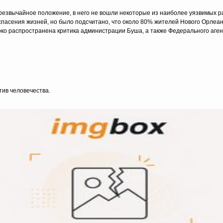
чрезвычайное положение, в него не вошли некоторые из наиболее уязвимых 
спасения жизней, но было подсчитано, что около 80% жителей Нового Орлеана
ко распространена критика администрации Буша, а также Федерального аге
тив человечества.