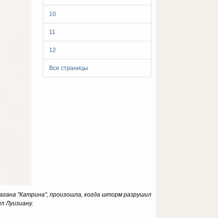
10
11
12
Все страницы
рагана "Катрина", произошла, когда шторм разрушил
л Луизиану.