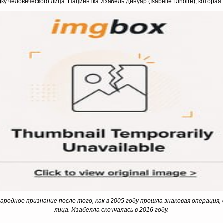
у человеческого лица. Пациентка Изабель Динуар (Isabelle Dinoire), которая
дународное признание после того, как в 2005 году прошла знаковая операц
лица. Изабелла скончалась в 2016 году.