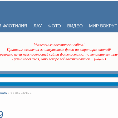
Я ФЛОТИЛИЯ
ЛАУ
ФОТО
ВИДЕО
МИР ВОКРУГ
Уважаемые посетители сайта!
Приносим извинения за отсутствие фото на страницах статей!
оизошло из-за неисправностей сайта фотохостинга, по непонятным прич
Будем надеяться, что вскоре всё восстановится... (admin)
сного
/
ХХ век часть 9
9