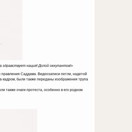
а здравствует нация! Долой оккупантов!»
мя правления Саддама. Видеозаписи петли, надетой
за кадром, были также переданы изображения трупа
ыли также очаги протеста, особенно в его родном