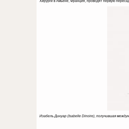
Хирурги в Амьене, Франция, проводят первую пересадк
Изабель Динуар (Isabelle Dinoire), получившая меж