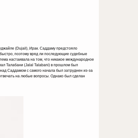
уджайле (Dujail), Ирак. Саддаму предстояло
ь быстро, поэтому вряд ли последующие судебные
тема настаивала на том, что никакое международное
л Талабани (Jalal Talabani) в прошлом был
 над Саддамом с самого начала был затруднен из-за
я отвечать на любые вопросы. Однако был сделан